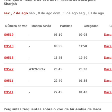
Sharjah
sex., 7 de ago.
sáb., 8 de ago.
dom., 9 de ago.
seg., 10 de ago.
Número do Voo
Modelo Avião
Partidas
Chegadas
C
G9519
-
06:10
09:05
Daca
G9513
-
08:55
11:50
Daca
G9515
-
16:45
19:40
Daca
G9572
A32N-174Y
20:45
23:30
Daca
G9511
-
22:40
01:35
Daca
G9511
-
22:45
01:40
Daca
Perguntas frequentes sobre o voo da Air Arabia de Daca