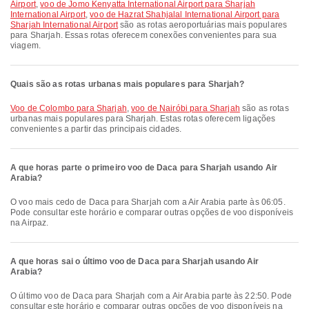
Airport
,
voo de Jomo Kenyatta International Airport para Sharjah
International Airport
,
voo de Hazrat Shahjalal International Airport para
Sharjah International Airport
são as rotas aeroportuárias mais populares
para Sharjah. Essas rotas oferecem conexões convenientes para sua
viagem.
Quais são as rotas urbanas mais populares para Sharjah?
voo de Colombo para Sharjah
,
voo de Nairóbi para Sharjah
são as rotas
urbanas mais populares para Sharjah. Estas rotas oferecem ligações
convenientes a partir das principais cidades.
A que horas parte o primeiro voo de Daca para Sharjah usando Air
Arabia?
O voo mais cedo de Daca para Sharjah com a Air Arabia parte às 06:05.
Pode consultar este horário e comparar outras opções de voo disponíveis
na Airpaz.
A que horas sai o último voo de Daca para Sharjah usando Air
Arabia?
O último voo de Daca para Sharjah com a Air Arabia parte às 22:50. Pode
consultar este horário e comparar outras opções de voo disponíveis na