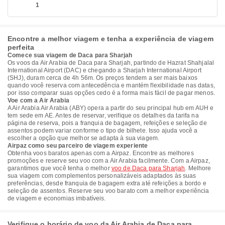
1
Encontre a melhor viagem e tenha a experiência de viagem
perfeita
Comece sua viagem de Daca para Sharjah
Os voos da Air Arabia de Daca para Sharjah, partindo de Hazrat Shahjalal
International Airport (DAC) e chegando a Sharjah International Airport
(SHJ), duram cerca de 4h 56m. Os preços tendem a ser mais baixos
quando você reserva com antecedência e mantém flexibilidade nas datas,
por isso comparar suas opções cedo é a forma mais fácil de pagar menos.
Voe com a Air Arabia
A Air Arabia Air Arabia (ABY) opera a partir do seu principal hub em AUH e
tem sede em AE. Antes de reservar, verifique os detalhes da tarifa na
página de reserva, pois a franquia de bagagem, refeições e seleção de
assentos podem variar conforme o tipo de bilhete. Isso ajuda você a
escolher a opção que melhor se adapta à sua viagem.
Airpaz como seu parceiro de viagem experiente
Obtenha voos baratos apenas com a Airpaz. Encontre as melhores
promoções e reserve seu voo com a Air Arabia facilmente. Com a Airpaz,
garantimos que você tenha o melhor
voo de Daca para Sharjah
. Melhore
sua viagem com complementos personalizáveis adaptados às suas
preferências, desde franquia de bagagem extra até refeições a bordo e
seleção de assentos. Reserve seu voo barato com a melhor experiência
de viagem e economias imbatíveis.
Verifique o horário de voo da Air Arabia de Daca para