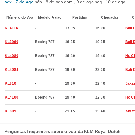
sex., 7 de ago.
sáb., 8 de ago.
dom., 9 de ago.
seg., 10 de ago.
Número do Voo
Modelo Avião
Partidas
Chegadas
C
KL4116
-
13:05
16:00
Bali 
KL3960
Boeing 787
16:25
19:35
Bali 
KL4080
Boeing 787
16:40
19:40
Ho Ch
KL4084
Boeing 787
19:20
22:20
Bali 
KL810
-
19:30
22:40
Jaka
KL4100
Boeing 787
19:40
22:30
Ho Ch
KL809
-
21:15
15:40
Amst
Perguntas frequentes sobre o voo da KLM Royal Dutch