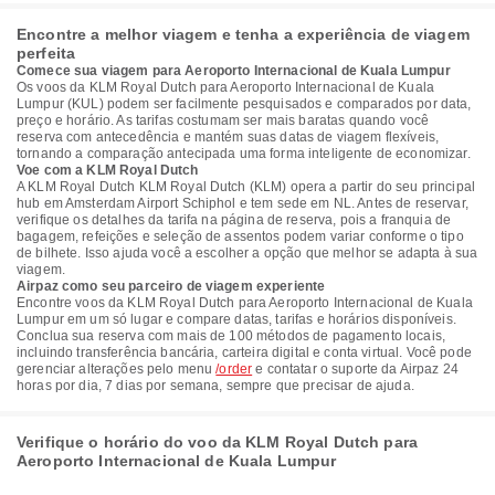
Encontre a melhor viagem e tenha a experiência de viagem
perfeita
Comece sua viagem para Aeroporto Internacional de Kuala Lumpur
Os voos da KLM Royal Dutch para Aeroporto Internacional de Kuala
Lumpur (KUL) podem ser facilmente pesquisados e comparados por data,
preço e horário. As tarifas costumam ser mais baratas quando você
reserva com antecedência e mantém suas datas de viagem flexíveis,
tornando a comparação antecipada uma forma inteligente de economizar.
Voe com a KLM Royal Dutch
A KLM Royal Dutch KLM Royal Dutch (KLM) opera a partir do seu principal
hub em Amsterdam Airport Schiphol e tem sede em NL. Antes de reservar,
verifique os detalhes da tarifa na página de reserva, pois a franquia de
bagagem, refeições e seleção de assentos podem variar conforme o tipo
de bilhete. Isso ajuda você a escolher a opção que melhor se adapta à sua
viagem.
Airpaz como seu parceiro de viagem experiente
Encontre voos da KLM Royal Dutch para Aeroporto Internacional de Kuala
Lumpur em um só lugar e compare datas, tarifas e horários disponíveis.
Conclua sua reserva com mais de 100 métodos de pagamento locais,
incluindo transferência bancária, carteira digital e conta virtual. Você pode
gerenciar alterações pelo menu
/order
e contatar o suporte da Airpaz 24
horas por dia, 7 dias por semana, sempre que precisar de ajuda.
Verifique o horário do voo da KLM Royal Dutch para
Aeroporto Internacional de Kuala Lumpur