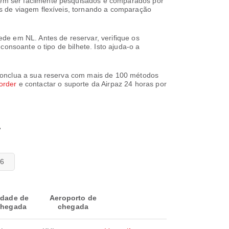
em ser facilmente pesquisados e comparados por
s de viagem flexíveis, tornando a comparação
de em NL. Antes de reservar, verifique os
onsoante o tipo de bilhete. Isto ajuda-o a
 Conclua a sua reserva com mais de 100 métodos
/order
e contactar o suporte da Airpaz 24 horas por
r
26
idade de
Aeroporto de
hegada
chegada