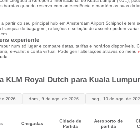
com chegada a Aeroporto Internacional de Kuala Lumpur (KUL), pod
mais baratas quando reserva com antecedência e mantém as suas data
partir do seu principal hub em Amsterdam Airport Schiphol e tem se
 a franquia de bagagem, refeições e seleção de assento podem variar c
gem.
ens experiente
pur num só lugar e compare datas, tarifas e horários disponíveis.
ria, e-wallet e conta virtual. Pode gerir alterações através do menu
juda.
 da KLM Royal Dutch para Kuala Lumpu
 de 2026
dom., 9 de ago. de 2026
seg., 10 de ago. de 20
Cidade de
Aeroporto de
C
as
Chegadas
Partida
partida
C