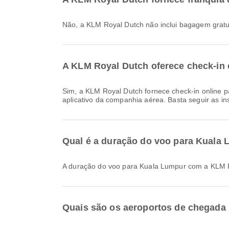
Não, a KLM Royal Dutch não inclui bagagem gra
A KLM Royal Dutch oferece check-in 
Sim, a KLM Royal Dutch fornece check-in online para voos para Kuala Lumpur, permitindo que você faça o check-in convenientemente para o seu voo através do site ou
aplicativo da companhia aérea. Basta seguir as in
Qual é a duração do voo para Kuala
A duração do voo para Kuala Lumpur com a KLM
Quais são os aeroportos de chegada