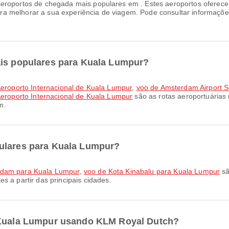
eroportos de chegada mais populares em . Estes aeroportos oferece
a melhorar a sua experiência de viagem. Pode consultar informações
ais populares para Kuala Lumpur?
 Aeroporto Internacional de Kuala Lumpur
,
voo de Amsterdam Airport Sc
 Aeroporto Internacional de Kuala Lumpur
são as rotas aeroportuárias
m.
pulares para Kuala Lumpur?
rdam para Kuala Lumpur
,
voo de Kota Kinabalu para Kuala Lumpur
sã
s a partir das principais cidades.
a Kuala Lumpur usando KLM Royal Dutch?