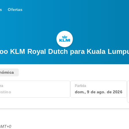
s
Ofertas
oo KLM Royal Dutch para Kuala Lump
nómica
ra
Partida
dom., 9 de ago. de 2026
 GMT+0