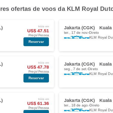
res ofertas de voos da KLM Royal Dut
Início em
L)
Jakarta (CGK)
Kuala
US$ 47.51
ter., 17 de nov.
Direto
Preço/ Pessoa
KLM Royal Du
Reservar
Início em
L)
Jakarta (CGK)
Kuala
US$ 47.78
seg., 7 de set.
Direto
Preço/ Pessoa
KLM Royal Du
Reservar
Início em
L)
Jakarta (CGK)
Kuala
US$ 61.36
ter., 18 de ago.
Direto
Preço/ Pessoa
KLM Royal Du