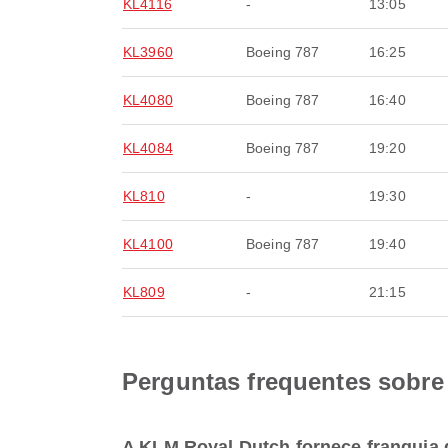
KL4116
-
13:05
KL3960
Boeing 787
16:25
KL4080
Boeing 787
16:40
KL4084
Boeing 787
19:20
KL810
-
19:30
KL4100
Boeing 787
19:40
KL809
-
21:15
Perguntas frequentes sobr
A KLM Royal Dutch fornece franquia