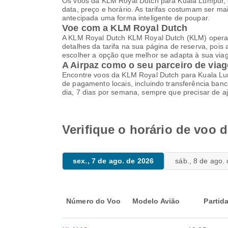
Os voos da KLM Royal Dutch para Kuala Lumpur, 
data, preço e horário. As tarifas costumam ser 
antecipada uma forma inteligente de poupar.
Voe com a KLM Royal Dutch
A KLM Royal Dutch KLM Royal Dutch (KLM) opera a 
detalhes da tarifa na sua página de reserva, pois
escolher a opção que melhor se adapta à sua via
A Airpaz como o seu parceiro de viag
Encontre voos da KLM Royal Dutch para Kuala Lum
de pagamento locais, incluindo transferência bancá
dia, 7 dias por semana, sempre que precisar de a
Verifique o horário de voo
sex., 7 de ago. de 2026
sáb., 8 de ago.
Número do Voo
Modelo Avião
Partid