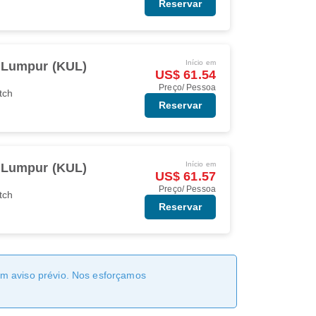
Reservar
Início em
 Lumpur (KUL)
US$ 61.54
Preço/ Pessoa
tch
Reservar
Início em
 Lumpur (KUL)
US$ 61.57
Preço/ Pessoa
tch
Reservar
sem aviso prévio. Nos esforçamos