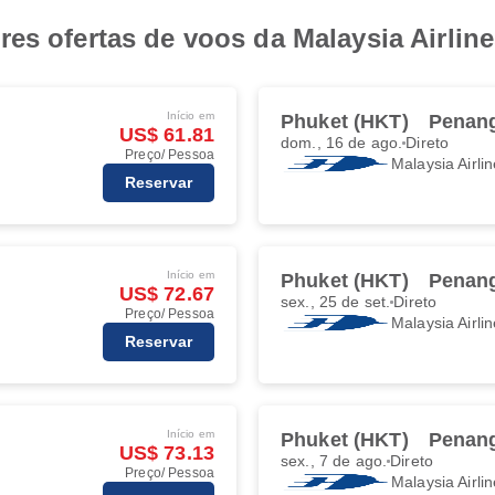
es ofertas de voos da Malaysia Airlin
Início em
Phuket (HKT)
Penan
US$ 61.81
dom., 16 de ago.
Direto
Preço/ Pessoa
Malaysia Airli
Reservar
Início em
Phuket (HKT)
Penan
US$ 72.67
sex., 25 de set.
Direto
Preço/ Pessoa
Malaysia Airli
Reservar
Início em
Phuket (HKT)
Penan
US$ 73.13
sex., 7 de ago.
Direto
Preço/ Pessoa
Malaysia Airli