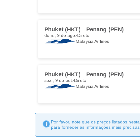
Phuket (HKT)
Penang (PEN)
dom., 9 de ago.
Direto
Malaysia Airlines
Phuket (HKT)
Penang (PEN)
sex., 9 de out.
Direto
Malaysia Airlines
Por favor, note que os preços listados nest
para fornecer as informações mais precisas 