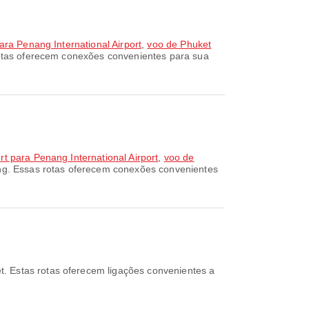
ara Penang International Airport
,
voo de Phuket
rotas oferecem conexões convenientes para sua
rt para Penang International Airport
,
voo de
ng. Essas rotas oferecem conexões convenientes
t. Estas rotas oferecem ligações convenientes a