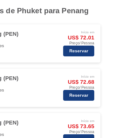
es de Phuket para Penang
Início em
g (PEN)
US$ 72.01
Preço/ Pessoa
nes
Reservar
Início em
g (PEN)
US$ 72.68
Preço/ Pessoa
nes
Reservar
Início em
g (PEN)
US$ 73.65
Preço/ Pessoa
nes