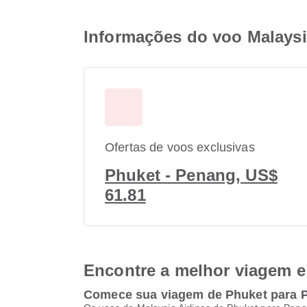
Informações do voo Malaysi
Ofertas de voos exclusivas
Phuket - Penang, US$
61.81
Encontre a melhor viagem e 
Comece sua viagem de Phuket para 