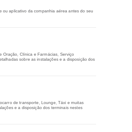
e Oração, Clínica e Farmácias, Serviço
talhadas sobre as instalações e a disposição dos
carro de transporte, Lounge, Táxi e muitas
lações e a disposição dos terminais nestes