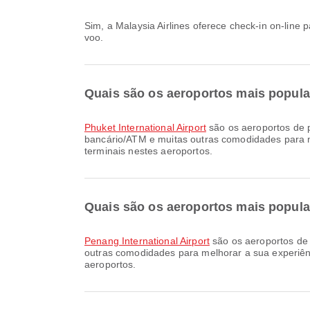
Sim, a Malaysia Airlines oferece check-in on-line para voos de Phuket para Penang. Você pode fazer o check-in pelo site ou aplicativo da companhia aérea antes do seu
voo.
Quais são os aeroportos mais popula
Phuket International Airport
são os aeroportos de p
bancário/ATM e muitas outras comodidades para m
terminais nestes aeroportos.
Quais são os aeroportos mais popul
Penang International Airport
são os aeroportos de 
outras comodidades para melhorar a sua experiênc
aeroportos.