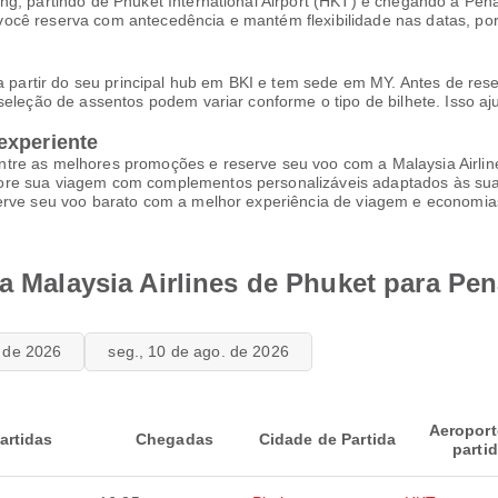
ng, partindo de Phuket International Airport (HKT) e chegando a Pena
ocê reserva com antecedência e mantém flexibilidade nas datas, po
a partir do seu principal hub em BKI e tem sede em MY. Antes de reser
 seleção de assentos podem variar conforme o tipo de bilhete. Isso a
experiente
tre as melhores promoções e reserve seu voo com a Malaysia Airline
ore sua viagem com complementos personalizáveis adaptados às sua
erve seu voo barato com a melhor experiência de viagem e economias
da Malaysia Airlines de Phuket para Pe
. de 2026
seg., 10 de ago. de 2026
Aeroport
artidas
Chegadas
Cidade de Partida
parti