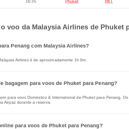
16:35
Phuket
HKT
 o voo da Malaysia Airlines de Phuket
para Penang com Malaysia Airlines?
alaysia Airlines é de aproximadamente 1h 0m.
a de bagagem para voos de Phuket para Penang?
a Airpaz durante a reserva.
 online para voos de Phuket para Penang?