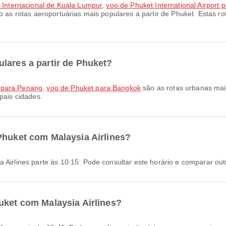
to Internacional de Kuala Lumpur
,
voo de Phuket International Airport p
 as rotas aeroportuárias mais populares a partir de Phuket. Estas r
lares a partir de Phuket?
 para Penang
,
voo de Phuket para Bangkok
são as rotas urbanas mais
pais cidades.
Phuket com Malaysia Airlines?
a Airlines parte às 10:15. Pode consultar este horário e comparar ou
uket com Malaysia Airlines?