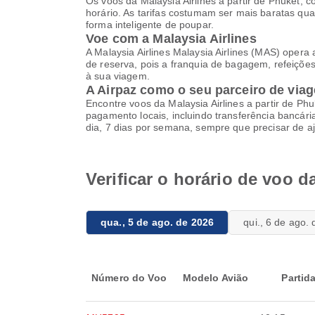
Os voos da Malaysia Airlines a partir de Phuket, 
horário. As tarifas costumam ser mais baratas q
forma inteligente de poupar.
Voe com a Malaysia Airlines
A Malaysia Airlines Malaysia Airlines (MAS) opera 
de reserva, pois a franquia de bagagem, refeições
à sua viagem.
A Airpaz como o seu parceiro de viag
Encontre voos da Malaysia Airlines a partir de Ph
pagamento locais, incluindo transferência bancária
dia, 7 dias por semana, sempre que precisar de a
Verificar o horário de voo d
qua., 5 de ago. de 2026
qui., 6 de ago.
Número do Voo
Modelo Avião
Partid