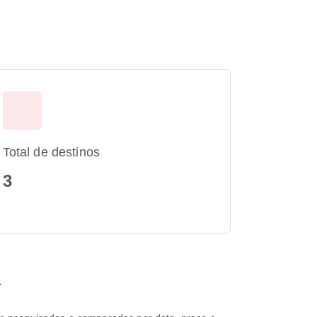
Total de destinos
3
a