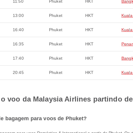
11:50
Phuket
HKT
Bang
13:00
Phuket
HKT
Kuala
16:40
Phuket
HKT
Kuala
16:35
Phuket
HKT
Pena
17:40
Phuket
HKT
Bang
20:45
Phuket
HKT
Kuala
o voo da Malaysia Airlines partindo d
a de bagagem para voos de Phuket?