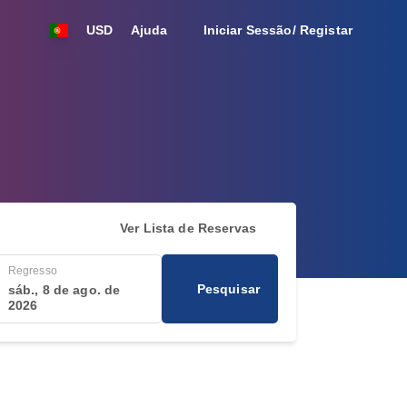
USD
Ajuda
Iniciar Sessão/ Registar
Ver Lista de Reservas
Regresso
Pesquisar
sáb., 8 de ago. de
2026