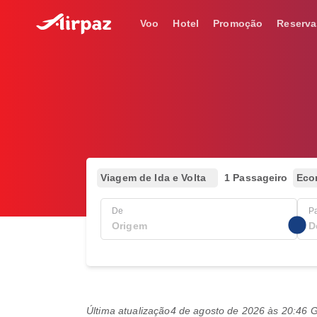
Voo
Hotel
Promoção
Reserva
Viagem de Ida e Volta
1 Passageiro
Eco
De
P
Última atualização
4 de agosto de 2026 às 20:46