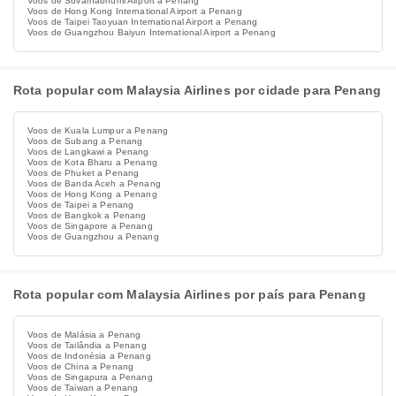
Voos de Suvarnabhumi Airport a Penang
Voos de Hong Kong International Airport a Penang
Voos de Taipei Taoyuan International Airport a Penang
Voos de Guangzhou Baiyun International Airport a Penang
Rota popular com Malaysia Airlines por cidade para Penang
Voos de Kuala Lumpur a Penang
Voos de Subang a Penang
Voos de Langkawi a Penang
Voos de Kota Bharu a Penang
Voos de Phuket a Penang
Voos de Banda Aceh a Penang
Voos de Hong Kong a Penang
Voos de Taipei a Penang
Voos de Bangkok a Penang
Voos de Singapore a Penang
Voos de Guangzhou a Penang
Rota popular com Malaysia Airlines por país para Penang
Voos de Malásia a Penang
Voos de Tailândia a Penang
Voos de Indonésia a Penang
Voos de China a Penang
Voos de Singapura a Penang
Voos de Taiwan a Penang