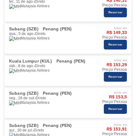
R$ 140,31
ter., 11 de ago.
Direto
Preço/ Pessoa
Malaysia Airlines
Reservar
Subang (SZB)
Penang (PEN)
Início em
R$ 149,33
qua., 5 de ago.
Direto
Preço/ Pessoa
Malaysia Airlines
Reservar
Kuala Lumpur (KUL)
Penang (PEN)
Início em
R$ 153,29
sáb., 8 de ago.
Direto
Preço/ Pessoa
Malaysia Airlines
Reservar
Subang (SZB)
Penang (PEN)
Início em
R$ 153,5
seg., 26 de out.
Direto
Preço/ Pessoa
Malaysia Airlines
Reservar
Subang (SZB)
Penang (PEN)
Início em
R$ 153,91
qui., 30 de jul.
Direto
Preço/ Pessoa
Malaysia Airlines