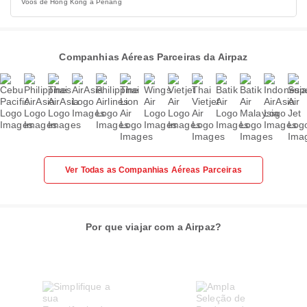
Voos de Hong Kong a Penang
Companhias Aéreas Parceiras da Airpaz
Ver Todas as Companhias Aéreas Parceiras
Por que viajar com a Airpaz?