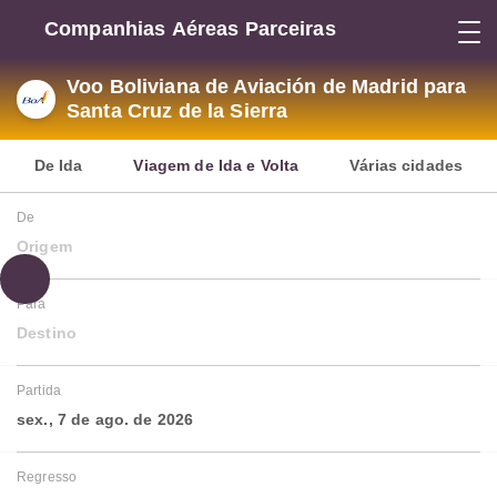
Companhias Aéreas Parceiras
Voo Boliviana de Aviación de Madrid para
Santa Cruz de la Sierra
De Ida
Viagem de Ida e Volta
Várias cidades
De
Origem
Para
Destino
Partida
sex., 7 de ago. de 2026
Regresso