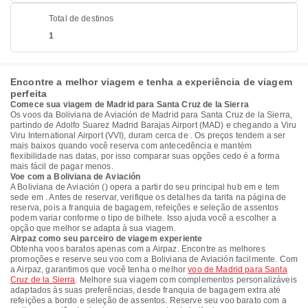
Total de destinos
1
Encontre a melhor viagem e tenha a experiência de viagem
perfeita
Comece sua viagem de Madrid para Santa Cruz de la Sierra
Os voos da Boliviana de Aviación de Madrid para Santa Cruz de la Sierra,
partindo de Adolfo Suarez Madrid Barajas Airport (MAD) e chegando a Viru
Viru International Airport (VVI), duram cerca de . Os preços tendem a ser
mais baixos quando você reserva com antecedência e mantém
flexibilidade nas datas, por isso comparar suas opções cedo é a forma
mais fácil de pagar menos.
Voe com a Boliviana de Aviación
A Boliviana de Aviación () opera a partir do seu principal hub em e tem
sede em . Antes de reservar, verifique os detalhes da tarifa na página de
reserva, pois a franquia de bagagem, refeições e seleção de assentos
podem variar conforme o tipo de bilhete. Isso ajuda você a escolher a
opção que melhor se adapta à sua viagem.
Airpaz como seu parceiro de viagem experiente
Obtenha voos baratos apenas com a Airpaz. Encontre as melhores
promoções e reserve seu voo com a Boliviana de Aviación facilmente. Com
a Airpaz, garantimos que você tenha o melhor
voo de Madrid para Santa
Cruz de la Sierra
. Melhore sua viagem com complementos personalizáveis
adaptados às suas preferências, desde franquia de bagagem extra até
refeições a bordo e seleção de assentos. Reserve seu voo barato com a