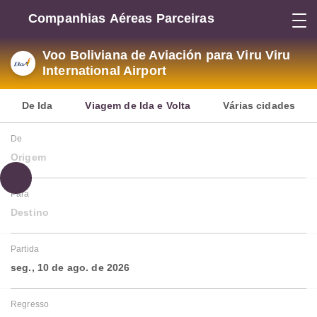
Companhias Aéreas Parceiras
Voo Boliviana de Aviación para Viru Viru
International Airport
De Ida
Viagem de Ida e Volta
Várias cidades
De
Origem
Para
Destino
Partida
seg., 10 de ago. de 2026
Regresso