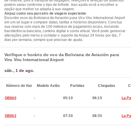
de reserva, pois a franquia de bagagem, refeições e seleção de assentos
podem variar conforme o tipo de bilhete. Isso ajuda você a escolher a
opção que melhor se adapta à sua viagem.
Airpaz como seu parceiro de viagem experiente
Encontre voos da Boliviana de Aviación para Viru Viru International Airport
em um só lugar e compare datas, tarifas e horários disponíveis. Conclua
sua reserva com mais de 100 métodos de pagamento locais, incluindo
transferência bancária, carteira digital e conta virtual. Você pode gerenciar
alterações pelo menu e contatar o suporte da Airpaz 24 horas por dia, 7
dias por semana, sempre que precisar de ajuda.
Verifique o horário do voo da Boliviana de Aviación para
Viru Viru International Airport
sáb., 1 de ago.
Número do Voo
Modelo Avião
Partidas
Chegadas
C
OB660
-
05:10
06:15
La P
OB662
-
07:30
08:35
La P