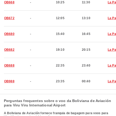
OB668
-
10:25
11:30
La P
OB672
-
12:05
13:10
La P
OB680
-
15:40
16:45
La P
OB682
-
19:10
20:15
La P
OB688
-
22:35
23:40
La P
OB988
-
23:35
00:40
La P
Perguntas frequentes sobre o voo da Boliviana de Aviación
para Viru Viru International Airport
A Boliviana de Aviación fornece franquia de bagagem para voos para