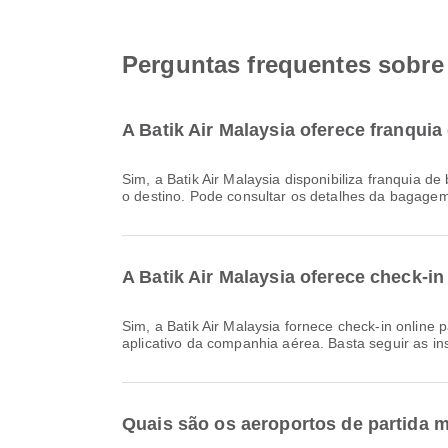
Perguntas frequentes sobre 
A Batik Air Malaysia oferece franqu
Sim, a Batik Air Malaysia disponibiliza franquia de bagagem para voos Doméstico & International a partir de Singapore. Os detalhes variam consoante o tipo de bilhete e
o destino. Pode consultar os detalhes da bagagem
A Batik Air Malaysia oferece check-i
Sim, a Batik Air Malaysia fornece check-in online para voos de Singapore, permitindo que você faça o check-in convenientemente para o seu voo através do site ou
aplicativo da companhia aérea. Basta seguir as in
Quais são os aeroportos de partida 