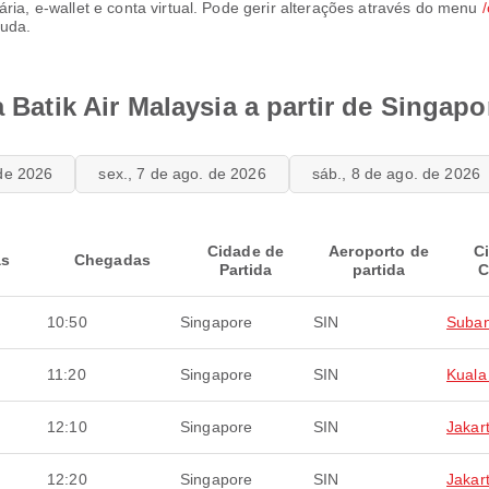
ria, e-wallet e conta virtual. Pode gerir alterações através do menu
juda.
a Batik Air Malaysia a partir de Singapo
 de 2026
sex., 7 de ago. de 2026
sáb., 8 de ago. de 2026
Cidade de
Aeroporto de
C
as
Chegadas
Partida
partida
C
10:50
Singapore
SIN
Suba
11:20
Singapore
SIN
Kuala
12:10
Singapore
SIN
Jakar
12:20
Singapore
SIN
Jakar