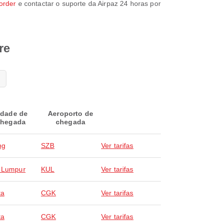
/order
e contactar o suporte da Airpaz 24 horas por
re
idade de
Aeroporto de
hegada
chegada
ng
SZB
Ver tarifas
 Lumpur
KUL
Ver tarifas
ta
CGK
Ver tarifas
ta
CGK
Ver tarifas