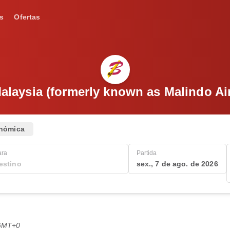
s
Ofertas
Malaysia (formerly known as Malindo Ai
nómica
ara
Partida
sex., 7 de ago. de 2026
 GMT+0