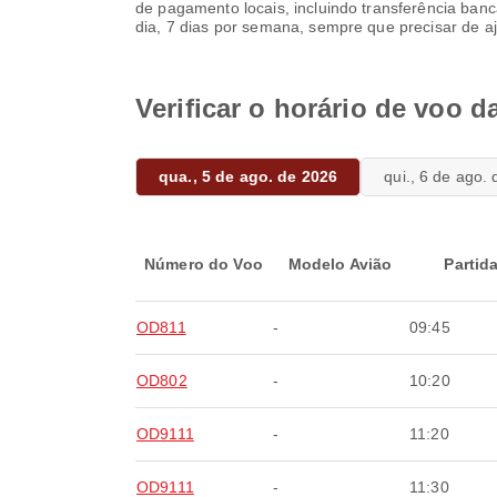
de pagamento locais, incluindo transferência bancá
dia, 7 dias por semana, sempre que precisar de a
Verificar o horário de voo d
qua., 5 de ago. de 2026
qui., 6 de ago.
Número do Voo
Modelo Avião
Partid
OD811
-
09:45
OD802
-
10:20
OD9111
-
11:20
OD9111
-
11:30