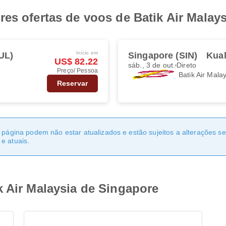
es ofertas de voos de Batik Air Malay
Início em
UL)
Singapore (SIN)
Kua
US$ 82.22
sáb., 3 de out.
Direto
Preço/ Pessoa
Batik Air Mala
Reservar
a página podem não estar atualizados e estão sujeitos a alterações 
e atuais.
k Air Malaysia de Singapore