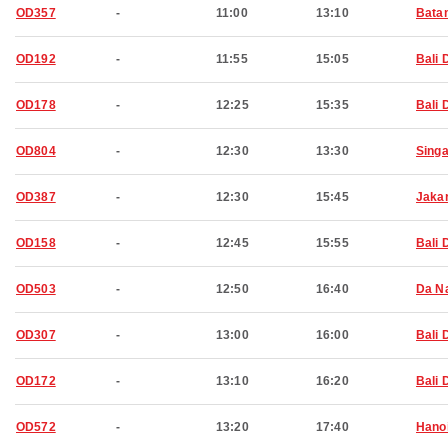
OD357
-
11:00
13:10
Bata
OD192
-
11:55
15:05
Bali 
OD178
-
12:25
15:35
Bali 
OD804
-
12:30
13:30
Sing
OD387
-
12:30
15:45
Jaka
OD158
-
12:45
15:55
Bali 
OD503
-
12:50
16:40
Da N
OD307
-
13:00
16:00
Bali 
OD172
-
13:10
16:20
Bali 
OD572
-
13:20
17:40
Hano