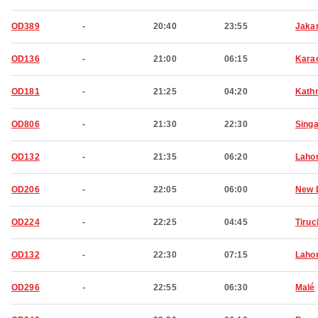
OD389
-
20:40
23:55
Jaka
OD136
-
21:00
06:15
Kara
OD181
-
21:25
04:20
Kath
OD806
-
21:30
22:30
Sing
OD132
-
21:35
06:20
Laho
OD206
-
22:05
06:00
New 
OD224
-
22:25
04:45
Tiruc
OD132
-
22:30
07:15
Laho
OD296
-
22:55
06:30
Malé