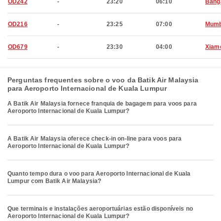
OD242
-
23:20
06:10
Bang
OD216
-
23:25
07:00
Mumb
OD679
-
23:30
04:00
Xiam
Perguntas frequentes sobre o voo da Batik Air Malaysia
para Aeroporto Internacional de Kuala Lumpur
A Batik Air Malaysia fornece franquia de bagagem para voos para
Aeroporto Internacional de Kuala Lumpur?
A Batik Air Malaysia oferece check-in on-line para voos para
Aeroporto Internacional de Kuala Lumpur?
Quanto tempo dura o voo para Aeroporto Internacional de Kuala
Lumpur com Batik Air Malaysia?
Que terminais e instalações aeroportuárias estão disponíveis no
Aeroporto Internacional de Kuala Lumpur?