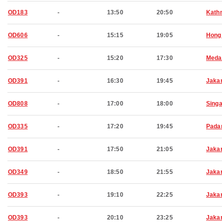
OD183
-
13:50
20:50
Kath
OD606
-
15:15
19:05
Hong
OD325
-
15:20
17:30
Meda
OD391
-
16:30
19:45
Jaka
OD808
-
17:00
18:00
Sing
OD335
-
17:20
19:45
Pada
OD391
-
17:50
21:05
Jaka
OD349
-
18:50
21:55
Jaka
OD393
-
19:10
22:25
Jaka
OD393
-
20:10
23:25
Jaka