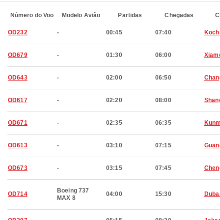
Número do Voo
Modelo Avião
Partidas
Chegadas
C
OD232
-
00:45
07:40
Koch
OD679
-
01:30
06:00
Xiam
OD643
-
02:00
06:50
Chan
OD617
-
02:20
08:00
Shan
OD671
-
02:35
06:35
Kunm
OD613
-
03:10
07:15
Guan
OD673
-
03:15
07:45
Chen
Boeing 737
OD714
04:00
15:30
Duba
MAX 8