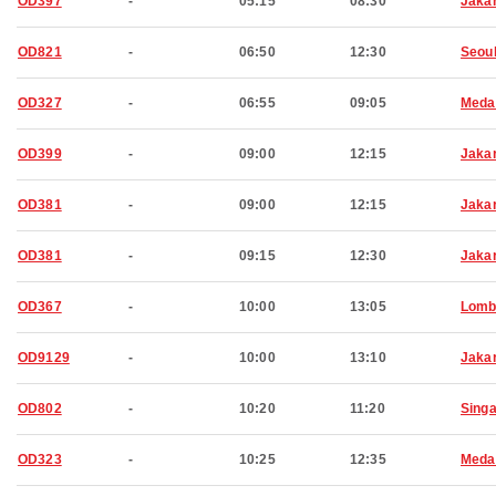
OD397
-
05:15
08:30
Jaka
OD821
-
06:50
12:30
Seou
OD327
-
06:55
09:05
Meda
OD399
-
09:00
12:15
Jaka
OD381
-
09:00
12:15
Jaka
OD381
-
09:15
12:30
Jaka
OD367
-
10:00
13:05
Lomb
OD9129
-
10:00
13:10
Jaka
OD802
-
10:20
11:20
Sing
OD323
-
10:25
12:35
Meda