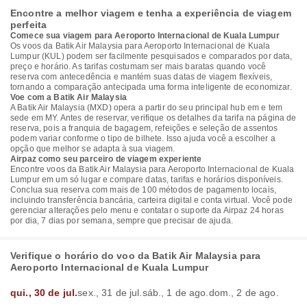
Encontre a melhor viagem e tenha a experiência de viagem
perfeita
Comece sua viagem para Aeroporto Internacional de Kuala Lumpur
Os voos da Batik Air Malaysia para Aeroporto Internacional de Kuala
Lumpur (KUL) podem ser facilmente pesquisados e comparados por data,
preço e horário. As tarifas costumam ser mais baratas quando você
reserva com antecedência e mantém suas datas de viagem flexíveis,
tornando a comparação antecipada uma forma inteligente de economizar.
Voe com a Batik Air Malaysia
A Batik Air Malaysia (MXD) opera a partir do seu principal hub em e tem
sede em MY. Antes de reservar, verifique os detalhes da tarifa na página de
reserva, pois a franquia de bagagem, refeições e seleção de assentos
podem variar conforme o tipo de bilhete. Isso ajuda você a escolher a
opção que melhor se adapta à sua viagem.
Airpaz como seu parceiro de viagem experiente
Encontre voos da Batik Air Malaysia para Aeroporto Internacional de Kuala
Lumpur em um só lugar e compare datas, tarifas e horários disponíveis.
Conclua sua reserva com mais de 100 métodos de pagamento locais,
incluindo transferência bancária, carteira digital e conta virtual. Você pode
gerenciar alterações pelo menu e contatar o suporte da Airpaz 24 horas
por dia, 7 dias por semana, sempre que precisar de ajuda.
Verifique o horário do voo da Batik Air Malaysia para
Aeroporto Internacional de Kuala Lumpur
qui., 30 de jul.
sex., 31 de jul.
sáb., 1 de ago.
dom., 2 de ago.