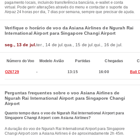
pagamento locais, incluindo transferência bancária, e-wallet e conta
virtual. Pode gerir alterações através do menu e contactar o suporte da
Airpaz 24 horas por dia, 7 dias por semana, sempre que precisar de ajuda.
Verifique o horário de voo da Asiana Airlines de Ngurah Rai
International Airport para Singapore Changi Airport
seg., 13 de jul.
ter., 14 de jul.
qua., 15 de jul.
qui., 16 de jul.
Número do Voo
Modelo Avião
Partidas
Chegadas
C
OZ6729
-
13:15
16:00
Bali 
Perguntas frequentes sobre o voo Asiana Airlines de
Ngurah Rai International Airport para Singapore Changi
Airport
Quanto tempo dura o voo de Ngurah Rai International Airport para
Singapore Changi Airport com Asiana Airlines?
A duração do voo de Ngurah Rai International Airport para Singapore
Changi Airport com a Asiana Airlines é de aproximadamente 2h 45m.