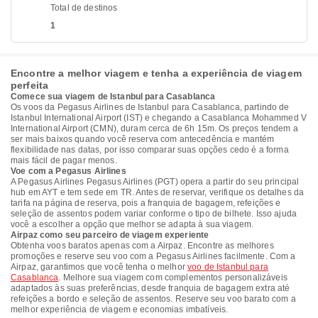
Total de destinos
1
Encontre a melhor viagem e tenha a experiência de viagem
perfeita
Comece sua viagem de Istanbul para Casablanca
Os voos da Pegasus Airlines de Istanbul para Casablanca, partindo de
Istanbul International Airport (IST) e chegando a Casablanca Mohammed V
International Airport (CMN), duram cerca de 6h 15m. Os preços tendem a
ser mais baixos quando você reserva com antecedência e mantém
flexibilidade nas datas, por isso comparar suas opções cedo é a forma
mais fácil de pagar menos.
Voe com a Pegasus Airlines
A Pegasus Airlines Pegasus Airlines (PGT) opera a partir do seu principal
hub em AYT e tem sede em TR. Antes de reservar, verifique os detalhes da
tarifa na página de reserva, pois a franquia de bagagem, refeições e
seleção de assentos podem variar conforme o tipo de bilhete. Isso ajuda
você a escolher a opção que melhor se adapta à sua viagem.
Airpaz como seu parceiro de viagem experiente
Obtenha voos baratos apenas com a Airpaz. Encontre as melhores
promoções e reserve seu voo com a Pegasus Airlines facilmente. Com a
Airpaz, garantimos que você tenha o melhor
voo de Istanbul para
Casablanca
. Melhore sua viagem com complementos personalizáveis
adaptados às suas preferências, desde franquia de bagagem extra até
refeições a bordo e seleção de assentos. Reserve seu voo barato com a
melhor experiência de viagem e economias imbatíveis.