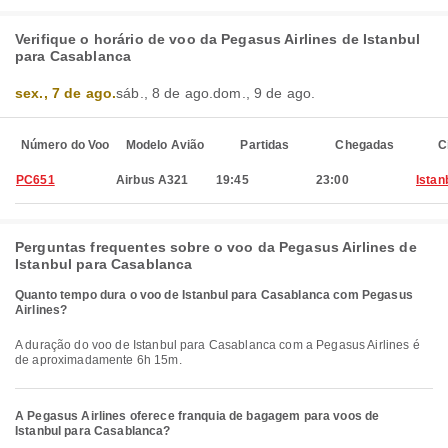
Verifique o horário de voo da Pegasus Airlines de Istanbul
para Casablanca
sex., 7 de ago.
sáb., 8 de ago.
dom., 9 de ago.
Número do Voo
Modelo Avião
Partidas
Chegadas
C
PC651
Airbus A321
19:45
23:00
Istan
Perguntas frequentes sobre o voo da Pegasus Airlines de
Istanbul para Casablanca
Quanto tempo dura o voo de Istanbul para Casablanca com Pegasus
Airlines?
A duração do voo de Istanbul para Casablanca com a Pegasus Airlines é
de aproximadamente 6h 15m.
A Pegasus Airlines oferece franquia de bagagem para voos de
Istanbul para Casablanca?