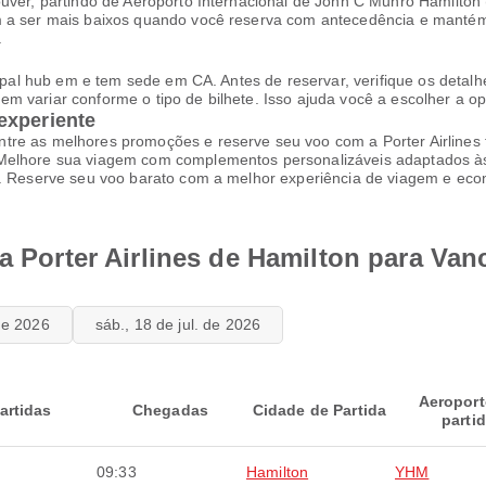
ouver, partindo de Aeroporto Internacional de John C Munro Hamilto
 a ser mais baixos quando você reserva com antecedência e mantém f
.
cipal hub em e tem sede em CA. Antes de reservar, verifique os detalhe
m variar conforme o tipo de bilhete. Isso ajuda você a escolher a 
experiente
tre as melhores promoções e reserve seu voo com a Porter Airlines 
 Melhore sua viagem com complementos personalizáveis adaptados à
s. Reserve seu voo barato com a melhor experiência de viagem e eco
da Porter Airlines de Hamilton para Va
 de 2026
sáb., 18 de jul. de 2026
Aeroport
artidas
Chegadas
Cidade de Partida
parti
09:33
Hamilton
YHM