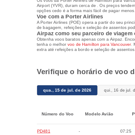
Os voos da Porter Airlines de Hamilton para Vanc
Airport (YVR), duram cerca de . Os preços tendem
opções cedo é a forma mais fácil de pagar menos
Voe com a Porter Airlines
A Porter Airlines (POE) opera a partir do seu prin
de bagagem, refeições e seleção de assentos pode
Airpaz como seu parceiro de viagem 
Obtenha voos baratos apenas com a Airpaz. Encon
tenha o melhor
voo de Hamilton para Vancouver
.
extra até refeições a bordo e seleção de assento
Verifique o horário de voo 
qua., 15 de jul. de 2026
qui., 16 de jul.
Número do Voo
Modelo Avião
P
PD481
-
07:25