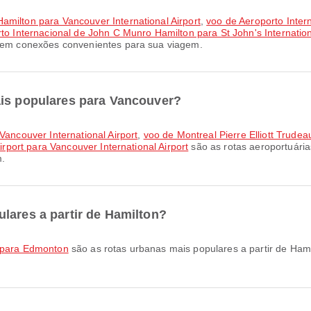
amilton para Vancouver International Airport
,
voo de Aeroporto Inter
to Internacional de John C Munro Hamilton para St John's Internation
ecem conexões convenientes para sua viagem.
ais populares para Vancouver?
 Vancouver International Airport
,
voo de Montreal Pierre Elliott Trudea
irport para Vancouver International Airport
são as rotas aeroportuária
m.
lares a partir de Hamilton?
 para Edmonton
são as rotas urbanas mais populares a partir de Hami