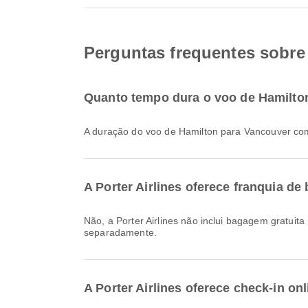
Perguntas frequentes sobre 
Quanto tempo dura o voo de Hamilton
A duração do voo de Hamilton para Vancouver co
A Porter Airlines oferece franquia 
Não, a Porter Airlines não inclui bagagem gratuita para voos Doméstico & International de Hamilton para Vancouver. Será necessário comprar a bagagem
separadamente.
A Porter Airlines oferece check-in o