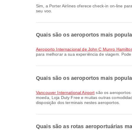
Sim, a Porter Airlines oferece check-in on-line para voos de Hamilton para Vancouver. Você pode fazer o check-in pelo site ou aplicativo da companhia aérea antes do
seu voo.
Quais são os aeroportos mais popula
Aeroporto Internacional de John C Munro Hamilto
para melhorar a sua experiência de viagem. Pode 
Quais são os aeroportos mais popul
Vancouver International Airport
são os aeroportos 
moeda, Loja Duty Free e muitas outras comodidad
disposição dos terminais nestes aeroportos.
Quais são as rotas aeroportuárias ma