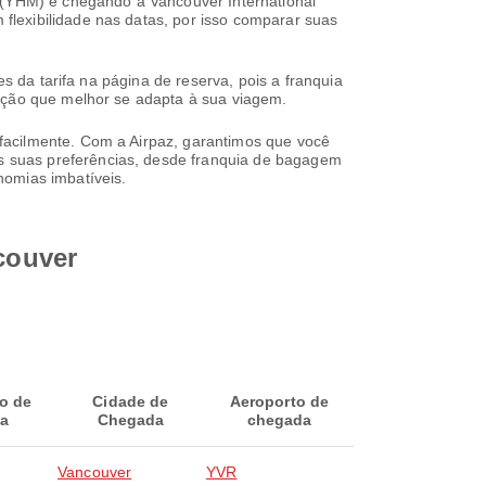
n (YHM) e chegando a Vancouver International
lexibilidade nas datas, por isso comparar suas
s da tarifa na página de reserva, pois a franquia
opção que melhor se adapta à sua viagem.
facilmente. Com a Airpaz, garantimos que você
s suas preferências, desde franquia de bagagem
nomias imbatíveis.
ncouver
o de
Cidade de
Aeroporto de
da
Chegada
chegada
Vancouver
YVR