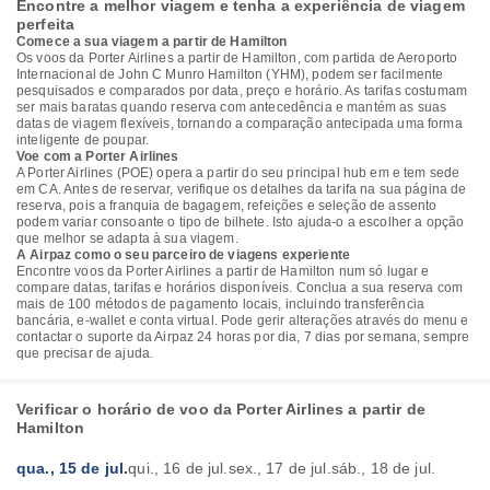
Encontre a melhor viagem e tenha a experiência de viagem
perfeita
Comece a sua viagem a partir de Hamilton
Os voos da Porter Airlines a partir de Hamilton, com partida de Aeroporto
Internacional de John C Munro Hamilton (YHM), podem ser facilmente
pesquisados e comparados por data, preço e horário. As tarifas costumam
ser mais baratas quando reserva com antecedência e mantém as suas
datas de viagem flexíveis, tornando a comparação antecipada uma forma
inteligente de poupar.
Voe com a Porter Airlines
A Porter Airlines (POE) opera a partir do seu principal hub em e tem sede
em CA. Antes de reservar, verifique os detalhes da tarifa na sua página de
reserva, pois a franquia de bagagem, refeições e seleção de assento
podem variar consoante o tipo de bilhete. Isto ajuda-o a escolher a opção
que melhor se adapta à sua viagem.
A Airpaz como o seu parceiro de viagens experiente
Encontre voos da Porter Airlines a partir de Hamilton num só lugar e
compare datas, tarifas e horários disponíveis. Conclua a sua reserva com
mais de 100 métodos de pagamento locais, incluindo transferência
bancária, e-wallet e conta virtual. Pode gerir alterações através do menu e
contactar o suporte da Airpaz 24 horas por dia, 7 dias por semana, sempre
que precisar de ajuda.
Verificar o horário de voo da Porter Airlines a partir de
Hamilton
qua., 15 de jul.
qui., 16 de jul.
sex., 17 de jul.
sáb., 18 de jul.