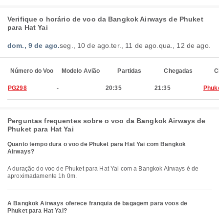
Verifique o horário de voo da Bangkok Airways de Phuket
para Hat Yai
dom., 9 de ago.
seg., 10 de ago.
ter., 11 de ago.
qua., 12 de ago.
Número do Voo
Modelo Avião
Partidas
Chegadas
C
PG298
-
20:35
21:35
Phuk
Perguntas frequentes sobre o voo da Bangkok Airways de
Phuket para Hat Yai
Quanto tempo dura o voo de Phuket para Hat Yai com Bangkok
Airways?
A duração do voo de Phuket para Hat Yai com a Bangkok Airways é de
aproximadamente 1h 0m.
A Bangkok Airways oferece franquia de bagagem para voos de
Phuket para Hat Yai?