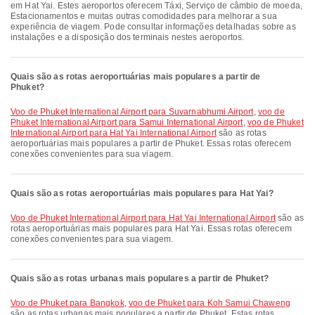
em Hat Yai. Estes aeroportos oferecem Táxi, Serviço de câmbio de moeda,
Estacionamentos e muitas outras comodidades para melhorar a sua
experiência de viagem. Pode consultar informações detalhadas sobre as
instalações e a disposição dos terminais nestes aeroportos.
Quais são as rotas aeroportuárias mais populares a partir de
Phuket?
voo de Phuket International Airport para Suvarnabhumi Airport
,
voo de
Phuket International Airport para Samui International Airport
,
voo de Phuket
International Airport para Hat Yai International Airport
são as rotas
aeroportuárias mais populares a partir de Phuket. Essas rotas oferecem
conexões convenientes para sua viagem.
Quais são as rotas aeroportuárias mais populares para Hat Yai?
voo de Phuket International Airport para Hat Yai International Airport
são as
rotas aeroportuárias mais populares para Hat Yai. Essas rotas oferecem
conexões convenientes para sua viagem.
Quais são as rotas urbanas mais populares a partir de Phuket?
voo de Phuket para Bangkok
,
voo de Phuket para Koh Samui Chaweng
são as rotas urbanas mais populares a partir de Phuket. Estas rotas