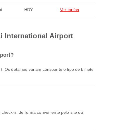
ai
HDY
Ver tarifas
International Airport
rport?
?