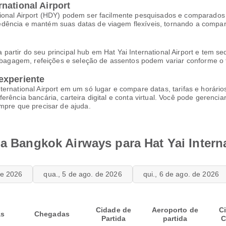
national Airport
ional Airport (HDY) podem ser facilmente pesquisados e comparados p
dência e mantém suas datas de viagem flexíveis, tornando a compar
artir do seu principal hub em Hat Yai International Airport e tem se
e bagagem, refeições e seleção de assentos podem variar conforme o t
experiente
ernational Airport em um só lugar e compare datas, tarifas e horári
erência bancária, carteira digital e conta virtual. Você pode gerenci
empre que precisar de ajuda.
da Bangkok Airways para Hat Yai Interna
de 2026
qua., 5 de ago. de 2026
qui., 6 de ago. de 2026
Cidade de
Aeroporto de
C
as
Chegadas
Partida
partida
C