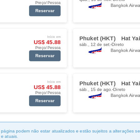
Preço/ Pessoa
Bangkok Airw
Reservar
Início em
Phuket (HKT)
Hat Ya
US$ 45.88
sáb., 12 de set.
Direto
Preço/ Pessoa
Bangkok Airw
Reservar
Início em
Phuket (HKT)
Hat Ya
US$ 45.88
sáb., 15 de ago.
Direto
Preço/ Pessoa
Bangkok Airw
Reservar
a página podem não estar atualizados e estão sujeitos a alterações 
e atuais.