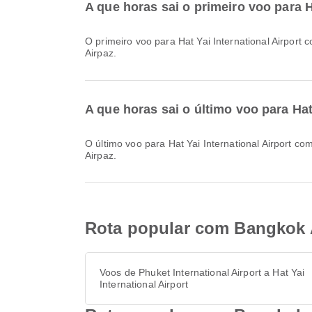
A que horas sai o primeiro voo para 
O primeiro voo para Hat Yai International Airport com a Bangkok Airways parte às 20:35. Pode consultar este horário e comparar outras opções de voos disponíveis na
Airpaz.
A que horas sai o último voo para Ha
O último voo para Hat Yai International Airport com a Bangkok Airways parte às 20:35. Pode consultar este horário e comparar outras opções de voos disponíveis na
Airpaz.
Rota popular com Bangkok Ai
Voos de Phuket International Airport a Hat Yai
International Airport