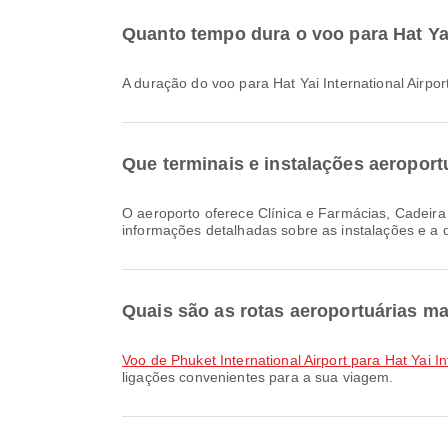
Quanto tempo dura o voo para Hat Ya
A duração do voo para Hat Yai International Ai
Que terminais e instalações aeroportu
O aeroporto oferece Clínica e Farmácias, Cadeira de rodas, Lounge e muitas outras comodidades para melhorar a sua experiência de viagem. Pode consultar
informações detalhadas sobre as instalações e a 
Quais são as rotas aeroportuárias mai
voo de Phuket International Airport para Hat Yai In
ligações convenientes para a sua viagem.