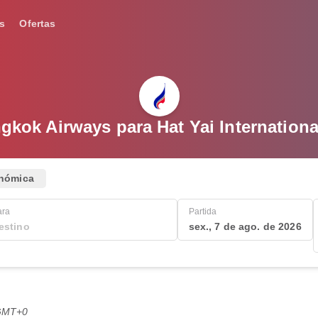
s
Ofertas
kok Airways para Hat Yai Internationa
nómica
ara
Partida
sex., 7 de ago. de 2026
 GMT+0