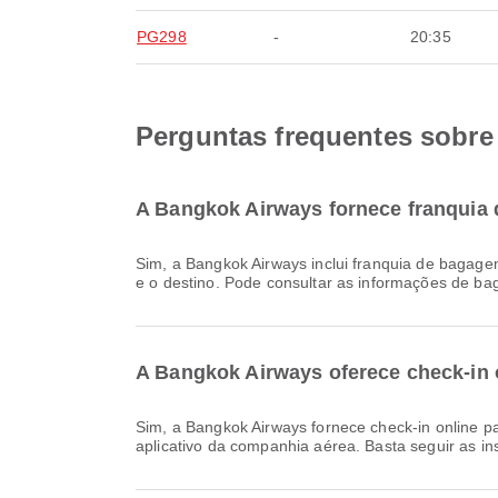
PG298
-
20:35
Perguntas frequentes sobre 
A Bangkok Airways fornece franquia d
Sim, a Bangkok Airways inclui franquia de bagagem nos voos Doméstico & International para Hat Yai International Airport. Os detalhes variam consoante o tipo de bilhete
e o destino. Pode consultar as informações de ba
A Bangkok Airways oferece check-in on
Sim, a Bangkok Airways fornece check-in online para voos para Hat Yai International Airport, permitindo que você faça o check-in de forma conveniente pelo site ou
aplicativo da companhia aérea. Basta seguir as in