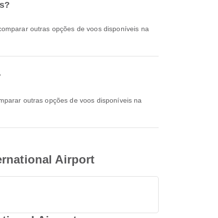
ys?
?
rnational Airport