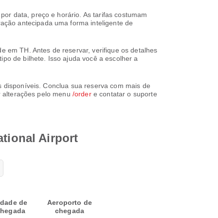
or data, preço e horário. As tarifas costumam
ação antecipada uma forma inteligente de
de em TH. Antes de reservar, verifique os detalhes
ipo de bilhete. Isso ajuda você a escolher a
os disponíveis. Conclua sua reserva com mais de
ar alterações pelo menu
/order
e contatar o suporte
tional Airport
idade de
Aeroporto de
hegada
chegada