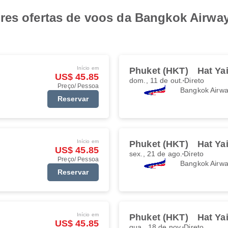
es ofertas de voos da Bangkok Airways
Início em
Phuket (HKT)
Hat Ya
US$ 45.85
dom., 11 de out.
Direto
Preço/ Pessoa
Bangkok Airw
Reservar
Início em
Phuket (HKT)
Hat Ya
US$ 45.85
sex., 21 de ago.
Direto
Preço/ Pessoa
Bangkok Airw
Reservar
Início em
Phuket (HKT)
Hat Ya
US$ 45.85
qua., 18 de nov.
Direto