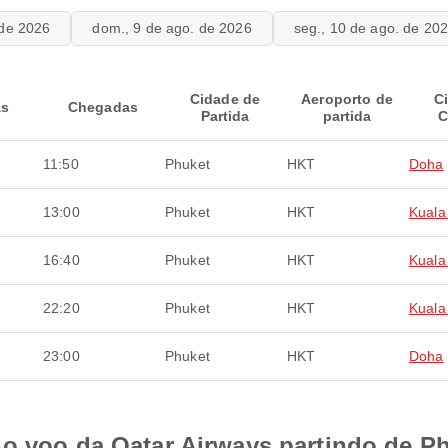
 de 2026
dom., 9 de ago. de 2026
seg., 10 de ago. de 20
Cidade de
Aeroporto de
C
as
Chegadas
Partida
partida
C
11:50
Phuket
HKT
Doha
13:00
Phuket
HKT
Kuala
16:40
Phuket
HKT
Kuala
22:20
Phuket
HKT
Kuala
23:00
Phuket
HKT
Doha
 o voo da Qatar Airways partindo de P