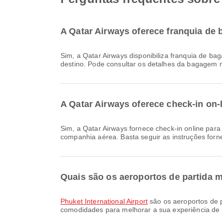
A Qatar Airways oferece franquia de
Sim, a Qatar Airways disponibiliza franquia de bagagem para voos Doméstico & International a partir de Phuket. Os detalhes variam consoante o tipo de bilhete e o
destino. Pode consultar os detalhes da bagagem n
A Qatar Airways oferece check-in on-
Sim, a Qatar Airways fornece check-in online para voos de Phuket, permitindo que você faça o check-in convenientemente para o seu voo através do site ou aplicativo da
companhia aérea. Basta seguir as instruções forne
Quais são os aeroportos de partida 
Phuket International Airport
são os aeroportos de 
comodidades para melhorar a sua experiência de v