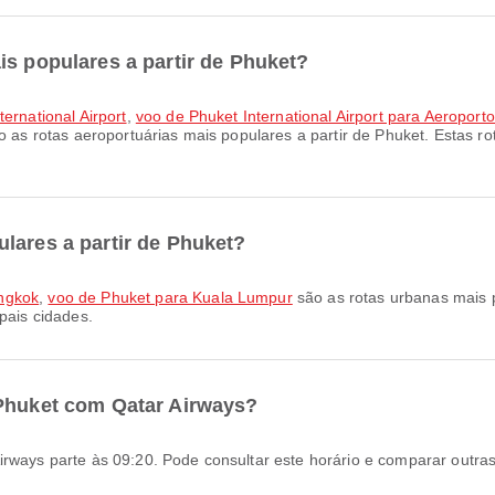
is populares a partir de Phuket?
ternational Airport
,
voo de Phuket International Airport para Aeroport
 as rotas aeroportuárias mais populares a partir de Phuket. Estas r
lares a partir de Phuket?
ngkok
,
voo de Phuket para Kuala Lumpur
são as rotas urbanas mais p
pais cidades.
 Phuket com Qatar Airways?
Airways parte às 09:20. Pode consultar este horário e comparar outra