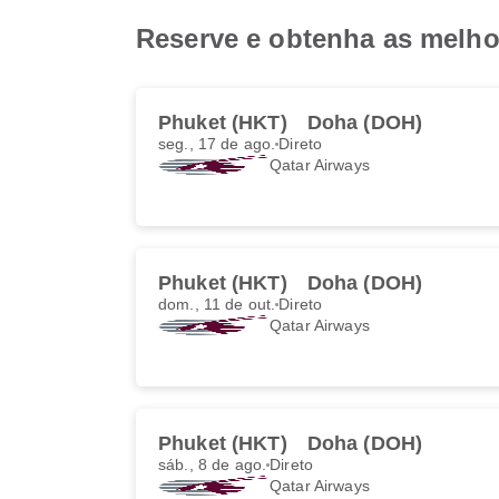
Reserve e obtenha as melho
Phuket (HKT)
Doha (DOH)
seg., 17 de ago.
Direto
Qatar Airways
Phuket (HKT)
Doha (DOH)
dom., 11 de out.
Direto
Qatar Airways
Phuket (HKT)
Doha (DOH)
sáb., 8 de ago.
Direto
Qatar Airways