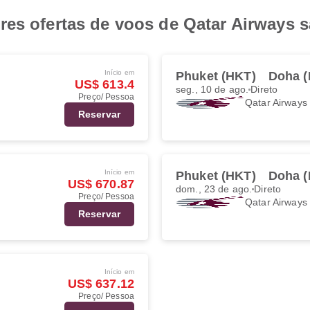
res ofertas de voos de Qatar Airways 
Início em
Phuket (HKT)
Doha 
US$ 613.4
seg., 10 de ago.
Direto
Preço/ Pessoa
Qatar Airways
Reservar
Início em
Phuket (HKT)
Doha 
US$ 670.87
dom., 23 de ago.
Direto
Preço/ Pessoa
Qatar Airways
Reservar
Início em
US$ 637.12
Preço/ Pessoa