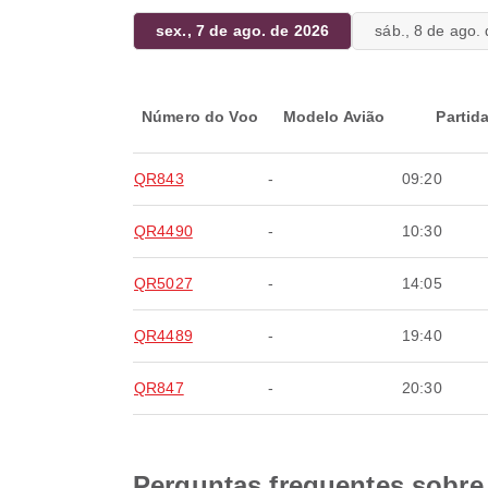
sex., 7 de ago. de 2026
sáb., 8 de ago.
Número do Voo
Modelo Avião
Partid
QR843
-
09:20
QR4490
-
10:30
QR5027
-
14:05
QR4489
-
19:40
QR847
-
20:30
Perguntas frequentes sobre