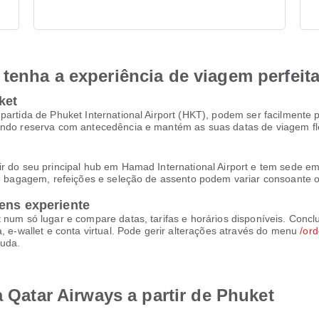
tenha a experiência de viagem perfeit
ket
 partida de Phuket International Airport (HKT), podem ser facilment
uando reserva com antecedência e mantém as suas datas de viagem f
r do seu principal hub em Hamad International Airport e tem sede em 
de bagagem, refeições e seleção de assento podem variar consoante o 
ens experiente
t num só lugar e compare datas, tarifas e horários disponíveis. Con
, e-wallet e conta virtual. Pode gerir alterações através do menu
/ord
juda.
a Qatar Airways a partir de Phuket