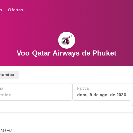
s
Ofertas
Voo Qatar Airways de Phuket
nómica
ra
Partida
dom., 9 de ago. de 2026
 GMT+0