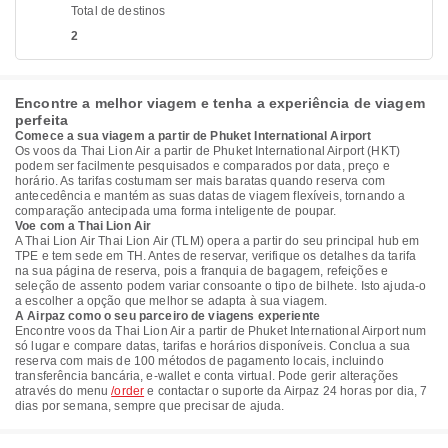
Total de destinos
2
Encontre a melhor viagem e tenha a experiência de viagem
perfeita
Comece a sua viagem a partir de Phuket International Airport
Os voos da Thai Lion Air a partir de Phuket International Airport (HKT)
podem ser facilmente pesquisados e comparados por data, preço e
horário. As tarifas costumam ser mais baratas quando reserva com
antecedência e mantém as suas datas de viagem flexíveis, tornando a
comparação antecipada uma forma inteligente de poupar.
Voe com a Thai Lion Air
A Thai Lion Air Thai Lion Air (TLM) opera a partir do seu principal hub em
TPE e tem sede em TH. Antes de reservar, verifique os detalhes da tarifa
na sua página de reserva, pois a franquia de bagagem, refeições e
seleção de assento podem variar consoante o tipo de bilhete. Isto ajuda-o
a escolher a opção que melhor se adapta à sua viagem.
A Airpaz como o seu parceiro de viagens experiente
Encontre voos da Thai Lion Air a partir de Phuket International Airport num
só lugar e compare datas, tarifas e horários disponíveis. Conclua a sua
reserva com mais de 100 métodos de pagamento locais, incluindo
transferência bancária, e-wallet e conta virtual. Pode gerir alterações
através do menu
/order
e contactar o suporte da Airpaz 24 horas por dia, 7
dias por semana, sempre que precisar de ajuda.