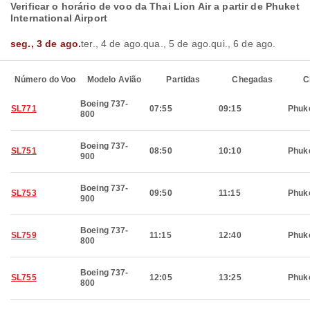
Verificar o horário de voo da Thai Lion Air a partir de Phuket
International Airport
seg., 3 de ago.
ter., 4 de ago.
qua., 5 de ago.
qui., 6 de ago.
Número do Voo
Modelo Avião
Partidas
Chegadas
C
Boeing 737-
SL771
07:55
09:15
Phuk
800
Boeing 737-
SL751
08:50
10:10
Phuk
900
Boeing 737-
SL753
09:50
11:15
Phuk
900
Boeing 737-
SL759
11:15
12:40
Phuk
800
Boeing 737-
SL755
12:05
13:25
Phuk
800