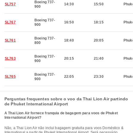
Boeing 737-
SL757
14:30
15:50
Phuk
900
Boeing 737-
SL767
16:50
18:15
Phuk
900
Boeing 737-
SL761
18:40
20:05
Phuk
800
Boeing 737-
SL763
20:15
21:40
Phuk
900
Boeing 737-
SL765
22:05
23:30
Phuk
900
Perguntas frequentes sobre o voo da Thai Lion Air partindo
de Phuket International Airport
A Thai Lion Air fornece franquia de bagagem para voos de Phuket
International Airport?
Não, a Thai Lion Air não inclui bagagem gratuita para voos Doméstico &
International a partir de Phuket International Airport. Será necessário