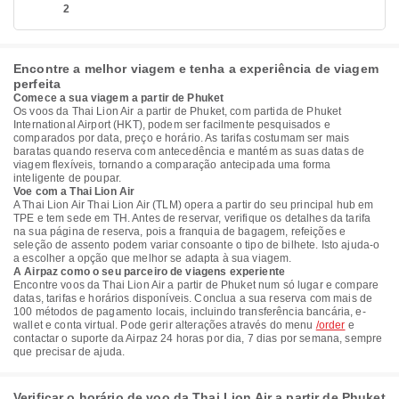
2
Encontre a melhor viagem e tenha a experiência de viagem
perfeita
Comece a sua viagem a partir de Phuket
Os voos da Thai Lion Air a partir de Phuket, com partida de Phuket
International Airport (HKT), podem ser facilmente pesquisados e
comparados por data, preço e horário. As tarifas costumam ser mais
baratas quando reserva com antecedência e mantém as suas datas de
viagem flexíveis, tornando a comparação antecipada uma forma
inteligente de poupar.
Voe com a Thai Lion Air
A Thai Lion Air Thai Lion Air (TLM) opera a partir do seu principal hub em
TPE e tem sede em TH. Antes de reservar, verifique os detalhes da tarifa
na sua página de reserva, pois a franquia de bagagem, refeições e
seleção de assento podem variar consoante o tipo de bilhete. Isto ajuda-o
a escolher a opção que melhor se adapta à sua viagem.
A Airpaz como o seu parceiro de viagens experiente
Encontre voos da Thai Lion Air a partir de Phuket num só lugar e compare
datas, tarifas e horários disponíveis. Conclua a sua reserva com mais de
100 métodos de pagamento locais, incluindo transferência bancária, e-
wallet e conta virtual. Pode gerir alterações através do menu
/order
e
contactar o suporte da Airpaz 24 horas por dia, 7 dias por semana, sempre
que precisar de ajuda.
Verificar o horário de voo da Thai Lion Air a partir de Phuket