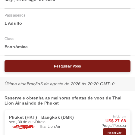
Passageiros
1 Adulto
Class
Económica
Pesquisar Voos
Última atualização
6 de agosto de 2026 às 20:20 GMT+0
Reserve e obtenha as melhores ofertas de voos de Thai
Lion Air saindo de Phuket
Phuket (HKT)
Bangkok (DMK)
Início em
US$ 27.68
sex., 30 de out.
Direto
Preço/ Pessoa
Thai Lion Air
Reservar