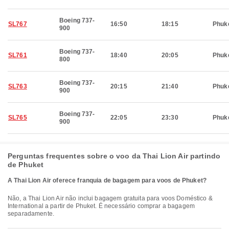
Boeing 737-
SL767
16:50
18:15
Phuk
900
Boeing 737-
SL761
18:40
20:05
Phuk
800
Boeing 737-
SL763
20:15
21:40
Phuk
900
Boeing 737-
SL765
22:05
23:30
Phuk
900
Perguntas frequentes sobre o voo da Thai Lion Air partindo
de Phuket
A Thai Lion Air oferece franquia de bagagem para voos de Phuket?
Não, a Thai Lion Air não inclui bagagem gratuita para voos Doméstico &
International a partir de Phuket. É necessário comprar a bagagem
separadamente.