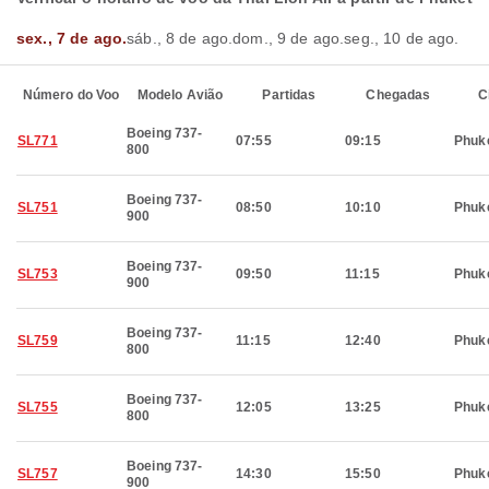
sex., 7 de ago.
sáb., 8 de ago.
dom., 9 de ago.
seg., 10 de ago.
Número do Voo
Modelo Avião
Partidas
Chegadas
C
Boeing 737-
SL771
07:55
09:15
Phuk
800
Boeing 737-
SL751
08:50
10:10
Phuk
900
Boeing 737-
SL753
09:50
11:15
Phuk
900
Boeing 737-
SL759
11:15
12:40
Phuk
800
Boeing 737-
SL755
12:05
13:25
Phuk
800
Boeing 737-
SL757
14:30
15:50
Phuk
900