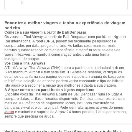
1
Encontre a melhor viagem e tenha a experiência de viagem
perfeita
Comece a sua viagem a partir de Bali Denpasar
Os voos da Thai Airways a partir de Bali Denpasar, com partida de Ngurah
Rai International Airport (DPS), podem ser facilmente pesquisados e
comparados por data, preço e horário. As tarifas costumam ser mais
baratas quando reserva com antecedência e mantém as suas datas de
viagem flexíveis, tornando a comparação antecipada uma forma
inteligente de poupar.
Voe com a Thai Airways
A Thai Airways Thai Airways (THA) opera a partir do seu principal hub em
Suvarnabhumi Airport e tem sede em TH. Antes de reservar, verifique os
detalhes da tarifa na sua página de reserva, pois a franquia de bagagem,
refeições e seleção de assento podem variar consoante o tipo de bilhete.
Isto ajuda-o a escolher a opção que melhor se adapta à sua viagem.
A Airpaz como o seu parceiro de viagens experiente
Encontre voos da Thai Airways a partir de Bali Denpasar num só lugar e
compare datas, tarifas e horários disponíveis. Conclua a sua reserva com
mais de 100 métodos de pagamento locais, incluindo transferência
bancária, e-wallet e conta virtual. Pode gerir alterações através do menu
/order
e contactar o suporte da Airpaz 24 horas por dia, 7 dias por semana,
sempre que precisar de ajuda.
Verificar o horário de voo da Thai Airways a partir de Bali