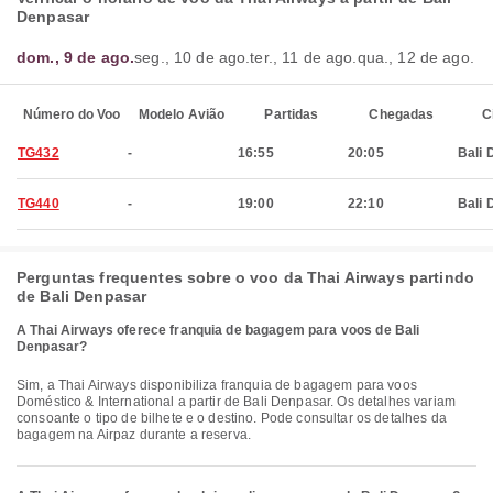
Denpasar
dom., 9 de ago.
seg., 10 de ago.
ter., 11 de ago.
qua., 12 de ago.
Número do Voo
Modelo Avião
Partidas
Chegadas
C
TG432
-
16:55
20:05
Bali 
TG440
-
19:00
22:10
Bali 
Perguntas frequentes sobre o voo da Thai Airways partindo
de Bali Denpasar
A Thai Airways oferece franquia de bagagem para voos de Bali
Denpasar?
Sim, a Thai Airways disponibiliza franquia de bagagem para voos
Doméstico & International a partir de Bali Denpasar. Os detalhes variam
consoante o tipo de bilhete e o destino. Pode consultar os detalhes da
bagagem na Airpaz durante a reserva.