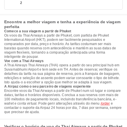
2
Encontre a melhor viagem e tenha a experiência de viagem
perfeita
Comece a sua viagem a partir de Phuket
Os voos da Thai Airways a partir de Phuket, com partida de Phuket
International Airport (HKT), podem ser facilmente pesquisados e
comparados por data, preço e horário. As tarifas costumam ser mais
baratas quando reserva com antecedência e mantém as suas datas de
viagem flexíveis, tornando a comparação antecipada uma forma
inteligente de poupar.
Voe com a Thai Airways
A Thai Airways Thai Airways (THA) opera a partir do seu principal hub em
Suvarnabhumi Airport e tem sede em TH. Antes de reservar, verifique os
detalhes da tarifa na sua página de reserva, pois a franquia de bagagem,
refeições e seleção de assento podem variar consoante o tipo de bilhete.
Isto ajuda-o a escolher a opção que melhor se adapta à sua viagem.
A Airpaz como o seu parceiro de viagens experiente
Encontre voos da Thai Airways a partir de Phuket num só lugar e compare
datas, tarifas e horários disponíveis. Conclua a sua reserva com mais de
100 métodos de pagamento locais, incluindo transferência bancária, e-
wallet e conta virtual. Pode gerir alterações através do menu
/order
e
contactar o suporte da Airpaz 24 horas por dia, 7 dias por semana, sempre
que precisar de ajuda.
Verificar o horário de voo da Thai Airways a partir de Phuket