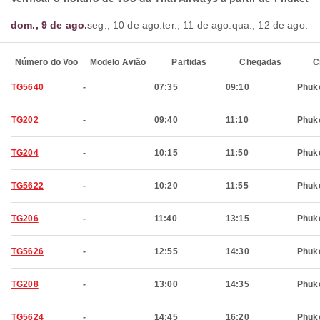
dom., 9 de ago.
seg., 10 de ago.
ter., 11 de ago.
qua., 12 de ago.
Número do Voo
Modelo Avião
Partidas
Chegadas
C
TG5640
-
07:35
09:10
Phuk
TG202
-
09:40
11:10
Phuk
TG204
-
10:15
11:50
Phuk
TG5622
-
10:20
11:55
Phuk
TG206
-
11:40
13:15
Phuk
TG5626
-
12:55
14:30
Phuk
TG208
-
13:00
14:35
Phuk
TG5624
-
14:45
16:20
Phuk