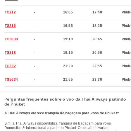
TG212
-
16:05
17:40
Phuk
TG216
-
16:55
18:25
Phuk
TG5630
-
19:10
20:45
Phuk
TG218
-
19:15
20:50
Phuk
TG222
-
21:20
22:55
Phuk
TG5634
-
21:55
23:30
Phuk
Perguntas frequentes sobre o voo da Thai Airways partindo
de Phuket
A Thai Airways oferece franquia de bagagem para voos de Phuket?
Sim, a Thai Airways disponibiliza franquia de bagagem para voos
Doméstico & International a partir de Phuket. Os detalhes variam