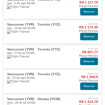
R$ 1 117,76
qua., 5 de ago.
Direto
Preço/ Pessoa
Air Transat
Reservar
Vancouver (YVR)
Toronto (YYZ)
Início em
R$ 1 173,45
qua., 16 de set.
Direto
Preço/ Pessoa
Air Transat
Reservar
Vancouver (YVR)
Toronto (YYZ)
Início em
R$ 957,77
seg., 27 de jul.
Direto
Preço/ Pessoa
Air Transat
Reservar
Vancouver (YVR)
Toronto (YYZ)
Início em
R$ 1 388,9
ter., 25 de ago.
Direto
Preço/ Pessoa
Air Transat
Reservar
Vancouver (YVR)
Ottawa (YOW)
Início em
R$ 1 414,78
dom., 26 de jul.
Direto