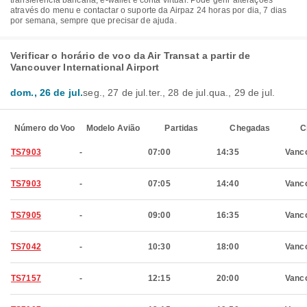
transferência bancária, e-wallet e conta virtual. Pode gerir alterações
através do menu e contactar o suporte da Airpaz 24 horas por dia, 7 dias
por semana, sempre que precisar de ajuda.
Verificar o horário de voo da Air Transat a partir de
Vancouver International Airport
dom., 26 de jul.
seg., 27 de jul.
ter., 28 de jul.
qua., 29 de jul.
Número do Voo
Modelo Avião
Partidas
Chegadas
C
TS7903
-
07:00
14:35
Vanc
TS7903
-
07:05
14:40
Vanc
TS7905
-
09:00
16:35
Vanc
TS7042
-
10:30
18:00
Vanc
TS7157
-
12:15
20:00
Vanc