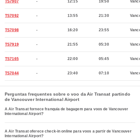
TS7907
-
12:15
19:50
Vanc
TS7092
-
13:55
21:30
Vanc
TS7098
-
16:20
23:55
Vanc
TS7919
-
21:55
05:30
Vanc
TS7165
-
22:00
05:45
Vanc
TS7044
-
23:40
07:10
Vanc
Perguntas frequentes sobre o voo da Air Transat partindo
de Vancouver International Airport
A Air Transat fornece franquia de bagagem para voos de Vancouver
International Airport?
A Air Transat oferece check-in online para voos a partir de Vancouver
International Airport?