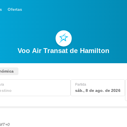
s
Ofertas
Voo Air Transat de Hamilton
nómica
ara
Partida
sáb., 8 de ago. de 2026
GMT+0