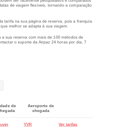
), podem ser facilmente pesquisados e comparados
datas de viagem flexíveis, tornando a comparação
a tarifa na sua página de reserva, pois a franquia
o que melhor se adapta à sua viagem.
lua a sua reserva com mais de 100 métodos de
ntactar o suporte da Airpaz 24 horas por dia, 7
idade de
Aeroporto de
hegada
chegada
uver
YVR
Ver tarifas