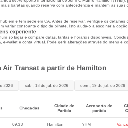
m partida de Aeroporto Internacional de John C Munro Hamilton (YHM
ser mais baratas quando reserva com antecedência e mantém as suas 
l hub em e tem sede em CA. Antes de reservar, verifique os detalhes d
 variar consoante o tipo de bilhete. Isto ajuda-o a escolher a opçã
ens experiente
n num só lugar e compare datas, tarifas e horários disponíveis. Conc
, e-wallet e conta virtual. Pode gerir alterações através do menu e co
a Air Transat a partir de Hamilton
 de 2026
sáb., 18 de jul. de 2026
dom., 19 de jul. de 2026
Cidade de
Aeroporto de
C
as
Chegadas
Partida
partida
C
09:33
Hamilton
YHM
Vanco