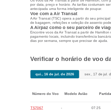
Os voos da Air Transat a partir de Hamilton, co
por data, preço e horário. As tarifas costumam 
antecipada uma forma inteligente de poupar.
Voe com a Air Transat
A Air Transat (TSC) opera a partir do seu principa
de bagagem, refeições e seleção de assento podem
A Airpaz como o seu parceiro de viag
Encontre voos da Air Transat a partir de Hamilto
pagamento locais, incluindo transferência bancária
dias por semana, sempre que precisar de ajuda.
Verificar o horário de voo d
qui., 16 de jul. de 2026
sex., 17 de jul.
Número do Voo
Modelo Avião
Partid
TS7067
-
07:25