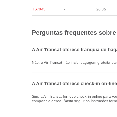
TS7043
-
20:35
Perguntas frequentes sobre 
A Air Transat oferece franquia de b
Não, a Air Transat não inclui bagagem gratuita 
A Air Transat oferece check-in on-li
Sim, a Air Transat fornece check-in online para voos de Hamilton, permitindo que você faça o check-in convenientemente para o seu voo através do site ou aplicativo da
companhia aérea. Basta seguir as instruções forne