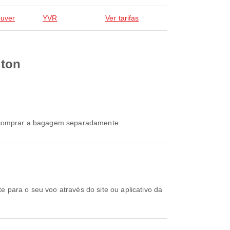
uver
YVR
Ver tarifas
lton
rio comprar a bagagem separadamente.