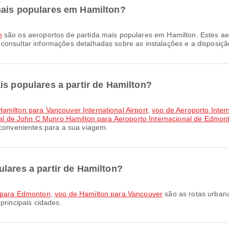
mais populares em Hamilton?
n
são os aeroportos de partida mais populares em Hamilton. Estes a
consultar informações detalhadas sobre as instalações e a disposiçã
is populares a partir de Hamilton?
amilton para Vancouver International Airport
,
voo de Aeroporto Inter
nal de John C Munro Hamilton para Aeroporto Internacional de Edmon
 convenientes para a sua viagem.
lares a partir de Hamilton?
 para Edmonton
,
voo de Hamilton para Vancouver
são as rotas urbana
principais cidades.