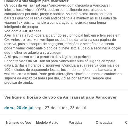
Comece a sua viagem para Vancouver
Os voos da Air Transat para Vancouver, com chegada a Vancouver
International Airport (YVR), podem ser facilmente pesquisados e
comparados por data, preço e horário. As tarifas costumam ser mais
baratas quando reserva com antecedência e mantém as suas datas de
viagem flexíveis, tornando a comparação antecipada uma forma
inteligente de poupar.
Voe com a Air Transat
A Air Transat (TSC) opera a partir do seu principal hub em e tem sede em
CA. Antes de reservar, verifique os detalhes da tarifa na sua página de
reserva, pois a franquia de bagagem, refeições e seleção de assento
podem variar consoante o tipo de bilhete. Isto ajuda-o a escolher a opção
que melhor se adapta à sua viagem.
A Airpaz como o seu parceiro de viagens experiente
Encontre voos da Air Transat para Vancouver num só lugar e compare
datas, tarifas e horários disponíveis. Conclua a sua reserva com mais de
100 métodos de pagamento locais, incluindo transferência bancária, e-
wallet e conta virtual. Pode gerir alterações através do menu e contactar o
suporte da Airpaz 24 horas por dia, 7 dias por semana, sempre que
precisar de ajuda.
Verifique o horário de voo da Air Transat para Vancouver
dom., 26 de jul.
seg., 27 de jul.
ter., 28 de jul.
Número do Voo
Modelo Avião
Partidas
Chegadas
C