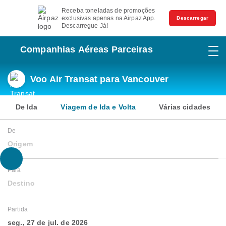
Receba toneladas de promoções
exclusivas apenas na Airpaz App.
Descarregar
Descarregue Já!
Companhias Aéreas Parceiras
Voo Air Transat para Vancouver
De Ida
Viagem de Ida e Volta
Várias cidades
De
Origem
Para
Destino
Partida
seg., 27 de jul. de 2026