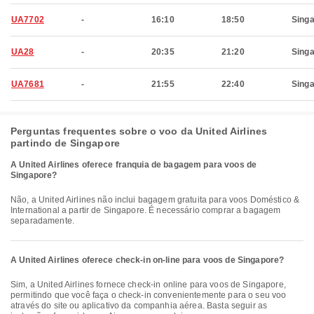
UA7702
-
16:10
18:50
Sing
UA28
-
20:35
21:20
Sing
UA7681
-
21:55
22:40
Sing
Perguntas frequentes sobre o voo da United Airlines
partindo de Singapore
A United Airlines oferece franquia de bagagem para voos de
Singapore?
Não, a United Airlines não inclui bagagem gratuita para voos Doméstico &
International a partir de Singapore. É necessário comprar a bagagem
separadamente.
A United Airlines oferece check-in on-line para voos de Singapore?
Sim, a United Airlines fornece check-in online para voos de Singapore,
permitindo que você faça o check-in convenientemente para o seu voo
através do site ou aplicativo da companhia aérea. Basta seguir as