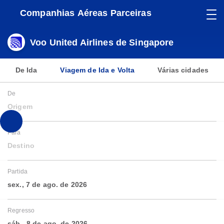
Companhias Aéreas Parceiras
Voo United Airlines de Singapore
De Ida
Viagem de Ida e Volta
Várias cidades
De
Origem
Para
Destino
Partida
sex., 7 de ago. de 2026
Regresso
sáb., 8 de ago. de 2026