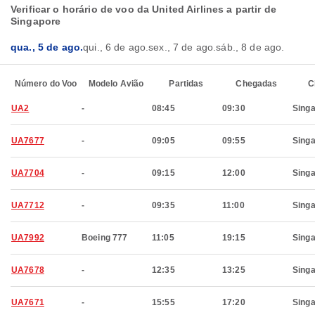
Verificar o horário de voo da United Airlines a partir de
Singapore
qua., 5 de ago.
qui., 6 de ago.
sex., 7 de ago.
sáb., 8 de ago.
Número do Voo
Modelo Avião
Partidas
Chegadas
C
UA2
-
08:45
09:30
Sing
UA7677
-
09:05
09:55
Sing
UA7704
-
09:15
12:00
Sing
UA7712
-
09:35
11:00
Sing
UA7992
Boeing 777
11:05
19:15
Sing
UA7678
-
12:35
13:25
Sing
UA7671
-
15:55
17:20
Sing