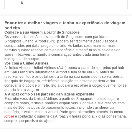
6
Encontre a melhor viagem e tenha a experiência de viagem
perfeita
Comece a sua viagem a partir de Singapore
Os voos da United Airlines a partir de Singapore, com partida de
Singapore Changi Airport (SIN), podem ser facilmente pesquisados e
comparados por data, preço e horário. As tarifas costumam ser mais
baratas quando reserva com antecedência e mantém as suas datas de
viagem flexíveis, tornando a comparação antecipada uma forma
inteligente de poupar.
Voe com a United Airlines
A United Airlines United Airlines (AUL) opera a partir do seu principal hub
em San Francisco International Airport e tem sede em US. Antes de
reservar, verifique os detalhes da tarifa na sua página de reserva, pois a
franquia de bagagem, refeições e seleção de assento podem variar
consoante o tipo de bilhete. Isto ajuda-o a escolher a opção que melhor se
adapta à sua viagem.
A Airpaz como o seu parceiro de viagens experiente
Encontre voos da United Airlines a partir de Singapore num só lugar e
compare datas, tarifas e horários disponíveis. Conclua a sua reserva com
mais de 100 métodos de pagamento locais, incluindo transferência
bancária, e-wallet e conta virtual. Pode gerir alterações através do menu
/order
e contactar o suporte da Airpaz 24 horas por dia, 7 dias por semana,
sempre que precisar de ajuda.