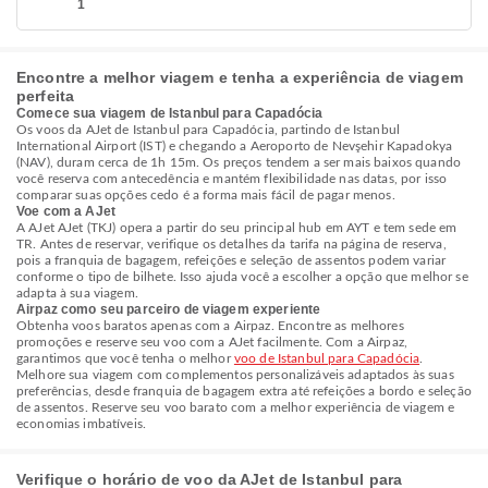
1
Encontre a melhor viagem e tenha a experiência de viagem
perfeita
Comece sua viagem de Istanbul para Capadócia
Os voos da AJet de Istanbul para Capadócia, partindo de Istanbul
International Airport (IST) e chegando a Aeroporto de Nevşehir Kapadokya
(NAV), duram cerca de 1h 15m. Os preços tendem a ser mais baixos quando
você reserva com antecedência e mantém flexibilidade nas datas, por isso
comparar suas opções cedo é a forma mais fácil de pagar menos.
Voe com a AJet
A AJet AJet (TKJ) opera a partir do seu principal hub em AYT e tem sede em
TR. Antes de reservar, verifique os detalhes da tarifa na página de reserva,
pois a franquia de bagagem, refeições e seleção de assentos podem variar
conforme o tipo de bilhete. Isso ajuda você a escolher a opção que melhor se
adapta à sua viagem.
Airpaz como seu parceiro de viagem experiente
Obtenha voos baratos apenas com a Airpaz. Encontre as melhores
promoções e reserve seu voo com a AJet facilmente. Com a Airpaz,
garantimos que você tenha o melhor
voo de Istanbul para Capadócia
.
Melhore sua viagem com complementos personalizáveis adaptados às suas
preferências, desde franquia de bagagem extra até refeições a bordo e seleção
de assentos. Reserve seu voo barato com a melhor experiência de viagem e
economias imbatíveis.
Verifique o horário de voo da AJet de Istanbul para