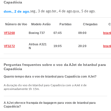
Capadócia
dom., 2 de ago.
seg., 3 de ago.
ter., 4 de ago.
qua., 5 de ago.
Número do Voo
Modelo Avião
Partidas
Chegadas
C
VF3268
Boeing 737
07:45
09:00
Istan
Airbus A321
VF3272
19:05
20:20
Istan
N
Perguntas frequentes sobre o voo da AJet de Istanbul para
Capadócia
Quanto tempo dura o voo de Istanbul para Capadócia com AJet?
A duração do voo de Istanbul para Capadócia com a AJet é de
aproximadamente 1h 15m.
A AJet oferece franquia de bagagem para voos de Istanbul para
Capadócia?