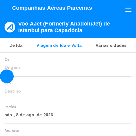
Companhias Aéreas Parceiras
Voo AJet (Formerly AnadoluJet) de
Istanbul para Capadócia
De Ida
Viagem de Ida e Volta
Várias cidades
De
Origem
Para
Destino
Partida
sáb., 8 de ago. de 2026
Regresso