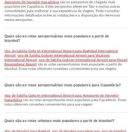
Aeroporto de Nevşehir Kapadokya
são os aeroportos de chegada mais
populares em Capadócia. Estes aeroportos oferecem Táxi e muitas outras
comodidades para melhorar a sua experiência de viagem. Pode consultar
informações detalhadas sobre as instalações e a disposição dos terminais
nestes aeroportos.
Quais são as rotas aeroportuárias mais populares a partir de
Istanbul?
voo de Sabiha Gokcen International Airport para Baghdad International
Airport
,
voo de Sabiha Gokcen International Airport para Vnukovo
International Airport
,
voo de Sabiha Gokcen International Airport para Houari
Boumediene Airport
são as rotas aeroportuárias mais populares a partir de
Istanbul. Essas rotas oferecem conexões convenientes para sua viagem.
Quais são as rotas aeroportuárias mais populares para Capadócia?
voo de Sabiha Gokcen International Airport para Aeroporto de Nevşehir
Kapadokya
são as rotas aeroportuárias mais populares para Capadócia. Essas
rotas oferecem conexões convenientes para sua viagem.
Quais são as rotas urbanas mais populares a partir de Istanbul?
voo de Istanbul para Bagdad
,
voo de Istanbul para Moscovo
,
voo de Istanbul