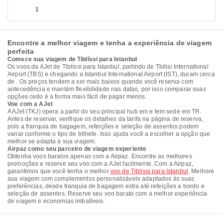
1
Encontre a melhor viagem e tenha a experiência de viagem
perfeita
Comece sua viagem de Tiblíssi para Istanbul
Os voos da AJet de Tiblíssi para Istanbul, partindo de Tbilisi International
Airport (TBS) e chegando a Istanbul International Airport (IST), duram cerca
de . Os preços tendem a ser mais baixos quando você reserva com
antecedência e mantém flexibilidade nas datas, por isso comparar suas
opções cedo é a forma mais fácil de pagar menos.
Voe com a AJet
A AJet (TKJ) opera a partir do seu principal hub em e tem sede em TR.
Antes de reservar, verifique os detalhes da tarifa na página de reserva,
pois a franquia de bagagem, refeições e seleção de assentos podem
variar conforme o tipo de bilhete. Isso ajuda você a escolher a opção que
melhor se adapta à sua viagem.
Airpaz como seu parceiro de viagem experiente
Obtenha voos baratos apenas com a Airpaz. Encontre as melhores
promoções e reserve seu voo com a AJet facilmente. Com a Airpaz,
garantimos que você tenha o melhor
voo de Tiblíssi para Istanbul
. Melhore
sua viagem com complementos personalizáveis adaptados às suas
preferências, desde franquia de bagagem extra até refeições a bordo e
seleção de assentos. Reserve seu voo barato com a melhor experiência
de viagem e economias imbatíveis.