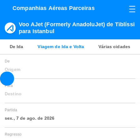
Companhias Aéreas Parceiras
Voo AJet (Formerly AnadoluJet) de Tiblíssi
para Istanbul
De Ida
Viagem de Ida e Volta
Várias cidades
De
Origem
Para
Destino
Partida
sex., 7 de ago. de 2026
Regresso