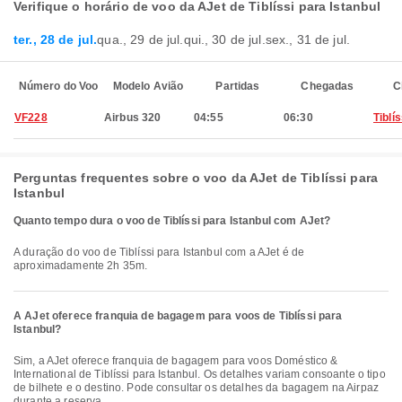
Verifique o horário de voo da AJet de Tiblíssi para Istanbul
ter., 28 de jul.
qua., 29 de jul.
qui., 30 de jul.
sex., 31 de jul.
Número do Voo
Modelo Avião
Partidas
Chegadas
C
VF228
Airbus 320
04:55
06:30
Tiblís
Perguntas frequentes sobre o voo da AJet de Tiblíssi para
Istanbul
Quanto tempo dura o voo de Tiblíssi para Istanbul com AJet?
A duração do voo de Tiblíssi para Istanbul com a AJet é de
aproximadamente 2h 35m.
A AJet oferece franquia de bagagem para voos de Tiblíssi para
Istanbul?
Sim, a AJet oferece franquia de bagagem para voos Doméstico &
International de Tiblíssi para Istanbul. Os detalhes variam consoante o tipo
de bilhete e o destino. Pode consultar os detalhes da bagagem na Airpaz
durante a reserva.