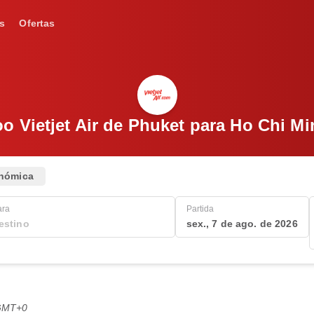
s
Ofertas
o Vietjet Air de Phuket para Ho Chi M
nómica
ara
Partida
sex., 7 de ago. de 2026
 GMT+0