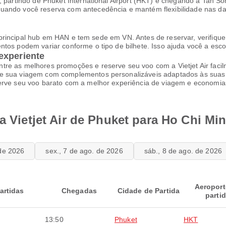
, partindo de Phuket International Airport (HKT) e chegando a Tan So
uando você reserva com antecedência e mantém flexibilidade nas da
eu principal hub em HAN e tem sede em VN. Antes de reservar, verifique
ntos podem variar conforme o tipo de bilhete. Isso ajuda você a esc
experiente
tre as melhores promoções e reserve seu voo com a Vietjet Air faci
re sua viagem com complementos personalizáveis adaptados às suas 
erve seu voo barato com a melhor experiência de viagem e economias
a Vietjet Air de Phuket para Ho Chi Mi
 de 2026
sex., 7 de ago. de 2026
sáb., 8 de ago. de 2026
Aeroport
artidas
Chegadas
Cidade de Partida
parti
13:50
Phuket
HKT