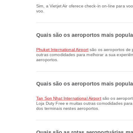
Sim, a Vietjet Air oferece check-in on-line para voos de Phuket para Ho Chi Minh. Você pode fazer o check-in pelo site ou aplicativo da companhia aérea antes do seu
voo.
Quais são os aeroportos mais popula
Phuket International Airport
são os aeroportos de 
outras comodidades para melhorar a sua experiênc
aeroportos.
Quais são os aeroportos mais popul
Tan Son Nhat International Airport
são os aeroport
Loja Duty Free e muitas outras comodidades para 
dos terminais nestes aeroportos.
Quais são as rotas aeroportuárias ma