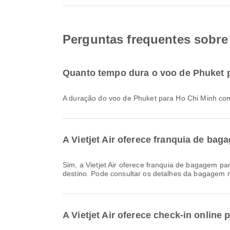
Perguntas frequentes sobre 
Quanto tempo dura o voo de Phuket p
A duração do voo de Phuket para Ho Chi Minh co
A Vietjet Air oferece franquia de ba
Sim, a Vietjet Air oferece franquia de bagagem para voos Doméstico & International de Phuket para Ho Chi Minh. Os detalhes variam consoante o tipo de bilhete e o
destino. Pode consultar os detalhes da bagagem n
A Vietjet Air oferece check-in online