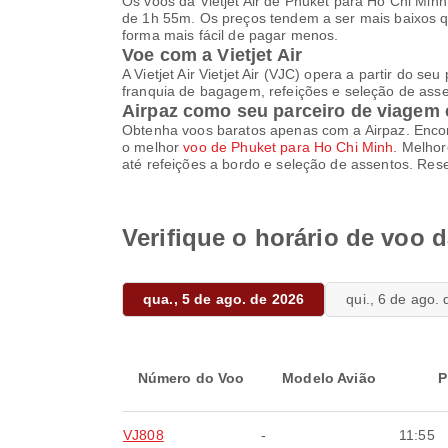
Os voos da Vietjet Air de Phuket para Ho Chi Minh
de 1h 55m. Os preços tendem a ser mais baixos q
forma mais fácil de pagar menos.
Voe com a Vietjet Air
A Vietjet Air Vietjet Air (VJC) opera a partir do s
franquia de bagagem, refeições e seleção de asse
Airpaz como seu parceiro de viagem 
Obtenha voos baratos apenas com a Airpaz. Encon
o melhor
voo de Phuket para Ho Chi Minh
. Melho
até refeições a bordo e seleção de assentos. Res
Verifique o horário de voo d
qua., 5 de ago. de 2026
qui., 6 de ago.
Número do Voo
Modelo Avião
P
VJ808
-
11:55