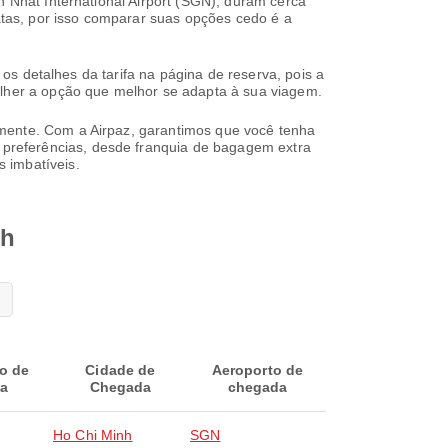
n Nhat International Airport (SGN), duram cerca
tas, por isso comparar suas opções cedo é a
 os detalhes da tarifa na página de reserva, pois a
olher a opção que melhor se adapta à sua viagem.
lmente. Com a Airpaz, garantimos que você tenha
preferências, desde franquia de bagagem extra
 imbatíveis.
nh
o de
Cidade de
Aeroporto de
da
Chegada
chegada
Ho Chi Minh
SGN