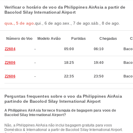
Verificar o horário de voo da Philippines AirAsia a partir de
Bacolod Silay International Airport
qua., 5 de ago.
qui., 6 de ago.
sex., 7 de ago.
sáb., 8 de ago.
Número do Voo
Modelo Avião
Partidas
Chegadas
C
Z2604
-
05:00
06:10
Baco
Z2606
-
18:25
19:40
Baco
Z2606
-
22:35
23:50
Baco
Perguntas frequentes sobre o voo da Philippines AirAsia
partindo de Bacolod Silay International Airport
A Philippines AirAsia fornece franquia de bagagem para voos de
Bacolod Silay International Airport?
Não, a Philippines AirAsia não inclui bagagem gratuita para voos
Doméstico & International a partir de Bacolod Silay International Airport.