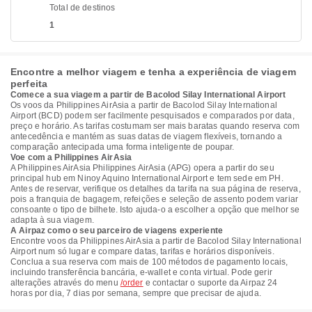
Total de destinos
1
Encontre a melhor viagem e tenha a experiência de viagem
perfeita
Comece a sua viagem a partir de Bacolod Silay International Airport
Os voos da Philippines AirAsia a partir de Bacolod Silay International
Airport (BCD) podem ser facilmente pesquisados e comparados por data,
preço e horário. As tarifas costumam ser mais baratas quando reserva com
antecedência e mantém as suas datas de viagem flexíveis, tornando a
comparação antecipada uma forma inteligente de poupar.
Voe com a Philippines AirAsia
A Philippines AirAsia Philippines AirAsia (APG) opera a partir do seu
principal hub em Ninoy Aquino International Airport e tem sede em PH.
Antes de reservar, verifique os detalhes da tarifa na sua página de reserva,
pois a franquia de bagagem, refeições e seleção de assento podem variar
consoante o tipo de bilhete. Isto ajuda-o a escolher a opção que melhor se
adapta à sua viagem.
A Airpaz como o seu parceiro de viagens experiente
Encontre voos da Philippines AirAsia a partir de Bacolod Silay International
Airport num só lugar e compare datas, tarifas e horários disponíveis.
Conclua a sua reserva com mais de 100 métodos de pagamento locais,
incluindo transferência bancária, e-wallet e conta virtual. Pode gerir
alterações através do menu
/order
e contactar o suporte da Airpaz 24
horas por dia, 7 dias por semana, sempre que precisar de ajuda.