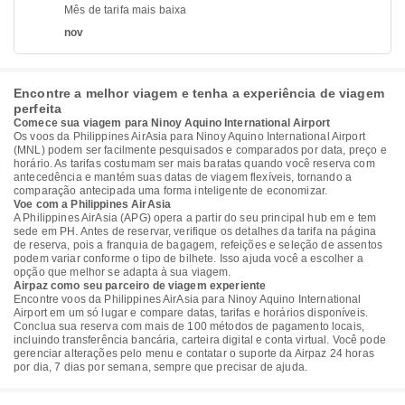
Mês de tarifa mais baixa
nov
Encontre a melhor viagem e tenha a experiência de viagem
perfeita
Comece sua viagem para Ninoy Aquino International Airport
Os voos da Philippines AirAsia para Ninoy Aquino International Airport
(MNL) podem ser facilmente pesquisados e comparados por data, preço e
horário. As tarifas costumam ser mais baratas quando você reserva com
antecedência e mantém suas datas de viagem flexíveis, tornando a
comparação antecipada uma forma inteligente de economizar.
Voe com a Philippines AirAsia
A Philippines AirAsia (APG) opera a partir do seu principal hub em e tem
sede em PH. Antes de reservar, verifique os detalhes da tarifa na página
de reserva, pois a franquia de bagagem, refeições e seleção de assentos
podem variar conforme o tipo de bilhete. Isso ajuda você a escolher a
opção que melhor se adapta à sua viagem.
Airpaz como seu parceiro de viagem experiente
Encontre voos da Philippines AirAsia para Ninoy Aquino International
Airport em um só lugar e compare datas, tarifas e horários disponíveis.
Conclua sua reserva com mais de 100 métodos de pagamento locais,
incluindo transferência bancária, carteira digital e conta virtual. Você pode
gerenciar alterações pelo menu e contatar o suporte da Airpaz 24 horas
por dia, 7 dias por semana, sempre que precisar de ajuda.