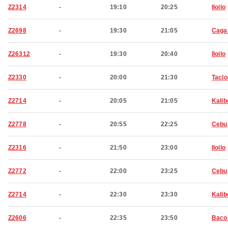
Z2314
-
19:10
20:25
Iloilo
Z2698
-
19:30
21:05
Caga
Z26312
-
19:30
20:40
Iloilo
Z2330
-
20:00
21:30
Tacl
Z2714
-
20:05
21:05
Kalib
Z2778
-
20:55
22:25
Cebu
Z2316
-
21:50
23:00
Iloilo
Z2772
-
22:00
23:25
Cebu
Z2714
-
22:30
23:30
Kalib
Z2606
-
22:35
23:50
Baco