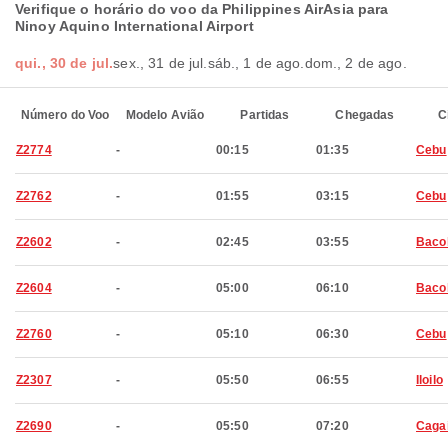
Verifique o horário do voo da Philippines AirAsia para
Ninoy Aquino International Airport
qui., 30 de jul.
sex., 31 de jul.
sáb., 1 de ago.
dom., 2 de ago.
Número do Voo
Modelo Avião
Partidas
Chegadas
C
Z2774
-
00:15
01:35
Cebu
Z2762
-
01:55
03:15
Cebu
Z2602
-
02:45
03:55
Baco
Z2604
-
05:00
06:10
Baco
Z2760
-
05:10
06:30
Cebu
Z2307
-
05:50
06:55
Iloilo
Z2690
-
05:50
07:20
Caga