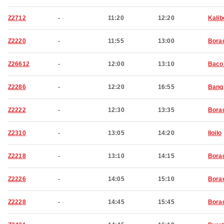
Z2712
-
11:20
12:20
Kalib
Z2220
-
11:55
13:00
Bora
Z26612
-
12:00
13:10
Baco
Z2286
-
12:20
16:55
Bang
Z2222
-
12:30
13:35
Bora
Z2310
-
13:05
14:20
Iloilo
Z2218
-
13:10
14:15
Bora
Z2226
-
14:05
15:10
Bora
Z2228
-
14:45
15:45
Bora