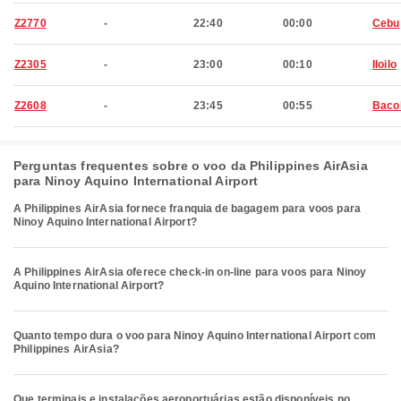
Z2770
-
22:40
00:00
Cebu
Z2305
-
23:00
00:10
Iloilo
Z2608
-
23:45
00:55
Baco
Perguntas frequentes sobre o voo da Philippines AirAsia
para Ninoy Aquino International Airport
A Philippines AirAsia fornece franquia de bagagem para voos para
Ninoy Aquino International Airport?
A Philippines AirAsia oferece check-in on-line para voos para Ninoy
Aquino International Airport?
Quanto tempo dura o voo para Ninoy Aquino International Airport com
Philippines AirAsia?
Que terminais e instalações aeroportuárias estão disponíveis no