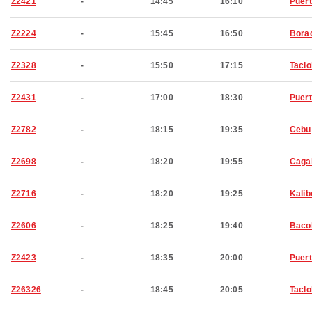
Z2421
-
14:45
16:10
Puert
Z2224
-
15:45
16:50
Bora
Z2328
-
15:50
17:15
Tacl
Z2431
-
17:00
18:30
Puert
Z2782
-
18:15
19:35
Cebu
Z2698
-
18:20
19:55
Caga
Z2716
-
18:20
19:25
Kalib
Z2606
-
18:25
19:40
Baco
Z2423
-
18:35
20:00
Puert
Z26326
-
18:45
20:05
Tacl