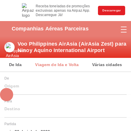
Receba toneladas de promoções
exclusivas apenas na Airpaz App.
Descarregar
Descarregue Já!
Companhias Aéreas Parceiras
Voo Philippines AirAsia (AirAsia Zest) para
Ninoy Aquino International Airport
De Ida
Viagem de Ida e Volta
Várias cidades
De
Origem
Para
Destino
Partida