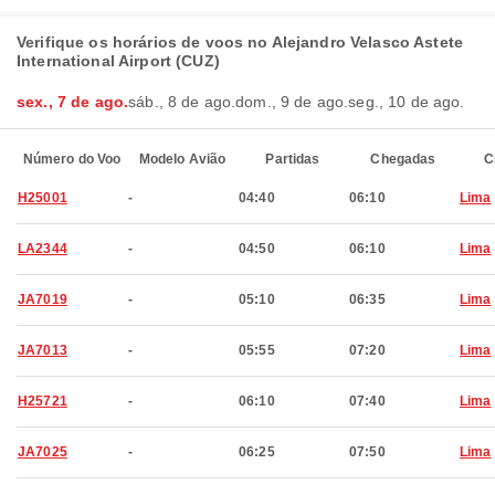
Verifique os horários de voos no Alejandro Velasco Astete
International Airport (CUZ)
sex., 7 de ago.
sáb., 8 de ago.
dom., 9 de ago.
seg., 10 de ago.
Número do Voo
Modelo Avião
Partidas
Chegadas
C
H25001
-
04:40
06:10
Lima
LA2344
-
04:50
06:10
Lima
JA7019
-
05:10
06:35
Lima
JA7013
-
05:55
07:20
Lima
H25721
-
06:10
07:40
Lima
JA7025
-
06:25
07:50
Lima