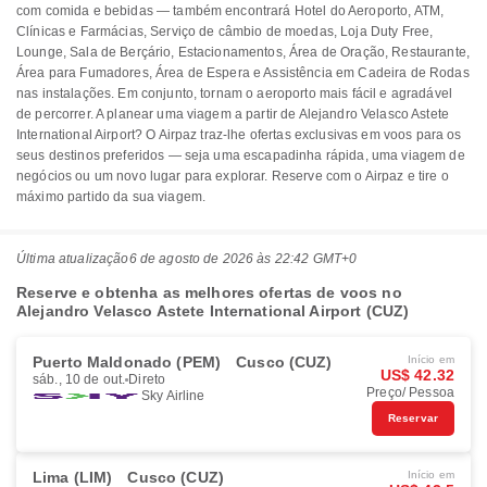
com comida e bebidas — também encontrará Hotel do Aeroporto, ATM,
Clínicas e Farmácias, Serviço de câmbio de moedas, Loja Duty Free,
Lounge, Sala de Berçário, Estacionamentos, Área de Oração, Restaurante,
Área para Fumadores, Área de Espera e Assistência em Cadeira de Rodas
nas instalações. Em conjunto, tornam o aeroporto mais fácil e agradável
de percorrer. A planear uma viagem a partir de Alejandro Velasco Astete
International Airport? O Airpaz traz-lhe ofertas exclusivas em voos para os
seus destinos preferidos — seja uma escapadinha rápida, uma viagem de
negócios ou um novo lugar para explorar. Reserve com o Airpaz e tire o
máximo partido da sua viagem.
Última atualização
6 de agosto de 2026 às 22:42 GMT+0
Reserve e obtenha as melhores ofertas de voos no
Alejandro Velasco Astete International Airport (CUZ)
Puerto Maldonado (PEM)
Cusco (CUZ)
Início em
US$ 42.32
sáb., 10 de out.
Direto
Preço/ Pessoa
Sky Airline
Reservar
Lima (LIM)
Cusco (CUZ)
Início em