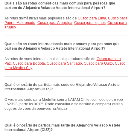
Quais são as rotas domésticas mais comuns para pessoas que
partem do Alejandro Velasco Astete International Airport?
As rotas domésticas mais populares são de
Cusco para Lima
,
Cusco para
Puerto Maldonado
,
Cusco para Arequipa
,
Cusco para Iquitos
,
Cusco para
Trujillo
Quais são as rotas internacionais mais comuns para pessoas que
partem de Alejandro Velasco Astete International Airport?
As rotas de voos internacionais mais populares são de
Cusco para La
Paz
,
Cusco para Bogotá
,
Cusco para Santiago
,
Cusco para Quito
,
Cusco
para Mexico City
Qual é o horário de partida mais cedo do Alejandro Velasco Astete
International Airport (CUZ)?
O voo mais cedo para Medellín com a LATAM Chile, com código de voo
LA2398, parte às 00:05. Pode consultar este horário e comparar outras
opções de voos disponíveis na Airpaz.
Qual é o horário de partida mais tarde de Alejandro Velasco Astete
International Airport (CUZ)?