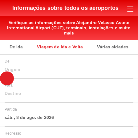
Informações sobre todos os aeroportos
Verifique as informações sobre Alejandro Velasco Astete
International Airport (CUZ), terminais, instalações e muito
mais
De Ida
Viagem de Ida e Volta
Várias cidades
De
Origem
Para
Destino
Partida
sáb., 8 de ago. de 2026
Regresso