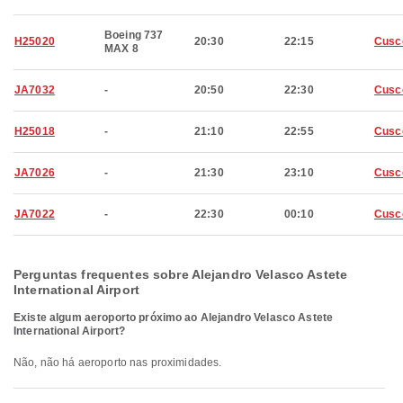
Boeing 737
H25020
20:30
22:15
Cusc
MAX 8
JA7032
-
20:50
22:30
Cusc
H25018
-
21:10
22:55
Cusc
JA7026
-
21:30
23:10
Cusc
JA7022
-
22:30
00:10
Cusc
Perguntas frequentes sobre Alejandro Velasco Astete
International Airport
Existe algum aeroporto próximo ao Alejandro Velasco Astete
International Airport?
Não, não há aeroporto nas proximidades.