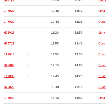
H25722
-
10:25
11:15
Puer
JA7037
-
10:45
12:10
Lima
JA7020
-
10:48
12:25
Cusc
H25025
-
11:20
12:50
Lima
H25722
-
11:55
13:40
Cusc
JA7016
-
11:55
13:35
Cusc
H25008
-
12:15
14:00
Cusc
JA7036
-
12:45
14:25
Cusc
H25026
-
13:30
15:15
Cusc
JA7043
-
15:15
16:40
Lima