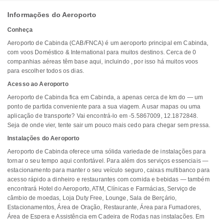
Informações do Aeroporto
Conheça
Aeroporto de Cabinda (CAB/FNCA) é um aeroporto principal em Cabinda,
com voos Doméstico & International para muitos destinos. Cerca de 0
companhias aéreas têm base aqui, incluindo , por isso há muitos voos
para escolher todos os dias.
Acesso ao Aeroporto
Aeroporto de Cabinda fica em Cabinda, a apenas cerca de km do — um
ponto de partida conveniente para a sua viagem. A usar mapas ou uma
aplicação de transporte? Vai encontrá-lo em -5.5867009, 12.1872848.
Seja de onde vier, tente sair um pouco mais cedo para chegar sem pressa.
Instalações do Aeroporto
Aeroporto de Cabinda oferece uma sólida variedade de instalações para
tornar o seu tempo aqui confortável. Para além dos serviços essenciais —
estacionamento para manter o seu veículo seguro, caixas multibanco para
acesso rápido a dinheiro e restaurantes com comida e bebidas — também
encontrará Hotel do Aeroporto, ATM, Clínicas e Farmácias, Serviço de
câmbio de moedas, Loja Duty Free, Lounge, Sala de Berçário,
Estacionamentos, Área de Oração, Restaurante, Área para Fumadores,
Área de Espera e Assistência em Cadeira de Rodas nas instalações. Em