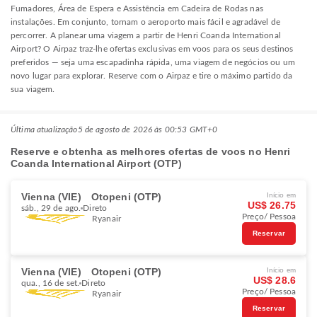
Fumadores, Área de Espera e Assistência em Cadeira de Rodas nas
instalações. Em conjunto, tornam o aeroporto mais fácil e agradável de
percorrer. A planear uma viagem a partir de Henri Coanda International
Airport? O Airpaz traz-lhe ofertas exclusivas em voos para os seus destinos
preferidos — seja uma escapadinha rápida, uma viagem de negócios ou um
novo lugar para explorar. Reserve com o Airpaz e tire o máximo partido da
sua viagem.
Última atualização
5 de agosto de 2026 às 00:53 GMT+0
Reserve e obtenha as melhores ofertas de voos no Henri
Coanda International Airport (OTP)
Vienna (VIE)
Otopeni (OTP)
Início em
US$ 26.75
sáb., 29 de ago.
Direto
Preço/ Pessoa
Ryanair
Reservar
Vienna (VIE)
Otopeni (OTP)
Início em
US$ 28.6
qua., 16 de set.
Direto
Preço/ Pessoa
Ryanair
Reservar