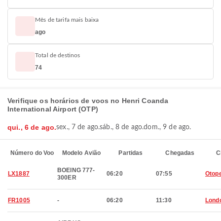
Mês de tarifa mais baixa
ago
Total de destinos
74
Verifique os horários de voos no Henri Coanda
International Airport (OTP)
qui., 6 de ago.
sex., 7 de ago.
sáb., 8 de ago.
dom., 9 de ago.
Número do Voo
Modelo Avião
Partidas
Chegadas
C
BOEING 777-
LX1887
06:20
07:55
Otop
300ER
FR1005
-
06:20
11:30
Lond