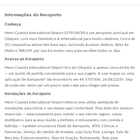
Informações do Aeroporto
Conheça
Henri Coanda International Airport (OTP/LROP) é um aeroporto principal em
Otopeni, com voos Doméstico & International para muitos destinos. Cerca de
20 companhias aéreas têm base aqui, incluindo Austrian Airlines, Wizz Air
Malta e TAROM, por isso há muitos voos para escolher todos os dias.
Acesso ao Aeroporto
Henri Coanda International Airport fica em Otopeni, a apenas cerca de km do
— um ponto de partida conveniente para a sua viagem. A usar mapas ou uma
aplicação de transporte? Vai encontrá-lo em 44.5707306, 26.0822236. Seja
de onde vier, tente sair um pouco mais cedo para chegar sem pressa.
Instalações do Aeroporto
Henri Coanda International Airport oferece uma sólida variedade de
instalações para tornar o seu tempo aqui confortável. Para além dos serviços
essenciais — estacionamento para manter o seu veículo seguro, caixas
multibanco para acesso rápido a dinheiro e restaurantes com comida e
bebidas — também encontrará Hotel do Aeroporto, ATM, Clínicas e
Farmácias, Serviço de câmbio de moedas, Loja Duty Free, Lounge, Sala de
Berçário, Estacionamentos, Área de Oração, Restaurante, Área para