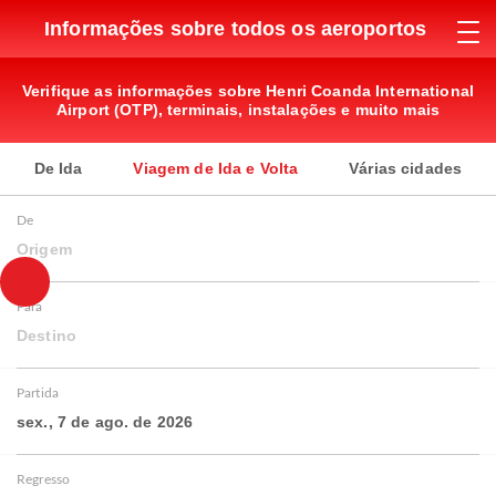
Informações sobre todos os aeroportos
Verifique as informações sobre Henri Coanda International
Airport (OTP), terminais, instalações e muito mais
De Ida
Viagem de Ida e Volta
Várias cidades
De
Origem
Para
Destino
Partida
sex., 7 de ago. de 2026
Regresso