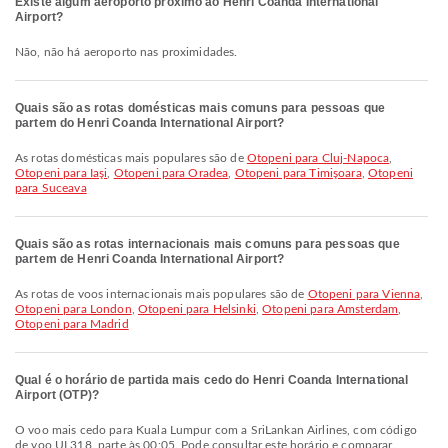
Existe algum aeroporto próximo ao Henri Coanda International
Airport?
Não, não há aeroporto nas proximidades.
Quais são as rotas domésticas mais comuns para pessoas que
partem do Henri Coanda International Airport?
As rotas domésticas mais populares são de
Otopeni para Cluj-Napoca
,
Otopeni para Iaşi
,
Otopeni para Oradea
,
Otopeni para Timişoara
,
Otopeni
para Suceava
Quais são as rotas internacionais mais comuns para pessoas que
partem de Henri Coanda International Airport?
As rotas de voos internacionais mais populares são de
Otopeni para Vienna
,
Otopeni para London
,
Otopeni para Helsinki
,
Otopeni para Amsterdam
,
Otopeni para Madrid
Qual é o horário de partida mais cedo do Henri Coanda International
Airport (OTP)?
O voo mais cedo para Kuala Lumpur com a SriLankan Airlines, com código
de voo UL318, parte às 00:05. Pode consultar este horário e comparar