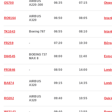
AIRBUS
OS700
06:35
07:15
Otop
A220-300
AIRBUS
RO9164
06:50
08:05
Istan
A320
TK1043
Boeing 787
06:55
08:10
Istan
FR259
-
07:20
10:30
Bérg
BOEING 737
D84545
08:00
11:40
Esto
MAX 8
FR3846
-
08:50
14:00
Lond
AIRBUS
BA874
09:15
14:35
Lond
A320
AIRBUS
RO202
09:40
10:55
Quixi
A320
W43142
-
09:40
12:55
Rom