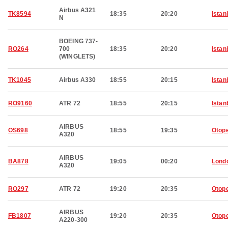
Airbus A321
TK8594
18:35
20:20
Istan
N
BOEING 737-
RO264
700
18:35
20:20
Istan
(WINGLETS)
TK1045
Airbus A330
18:55
20:15
Istan
RO9160
ATR 72
18:55
20:15
Istan
AIRBUS
OS698
18:55
19:35
Otop
A320
AIRBUS
BA878
19:05
00:20
Lond
A320
RO297
ATR 72
19:20
20:35
Otop
AIRBUS
FB1807
19:20
20:35
Otop
A220-300