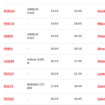
AIRBUS
RO9162
13:20
14:35
Istan
A320
FR8734
-
14:50
18:05
Milão
AIRBUS
OS696
15:55
16:35
Otop
A321
FR865
-
16:00
19:10
Bérg
Airbus A320
LX1889
16:10
17:40
Otop
N
FR7627
-
16:20
21:30
Lond
BOEING 737-
RO276
17:05
18:40
Salon
800
FR7687
-
18:30
19:45
Salon