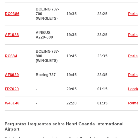
BOEING 737-
RO9386
700
19:35
23:25
Paris
(WINGLETS)
AIRBUS
AF1088
19:35
23:25
Paris
A220-300
BOEING 737-
RO384
800
19:45
23:35
Paris
(WINGLETS)
AF6639
Boeing 737
19:45
23:35
Paris
FR7629
-
20:05
01:15
Lond
W43146
-
22:20
01:35
Rom
Perguntas frequentes sobre Henri Coanda International
Airport