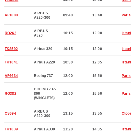
AIRBUS
AF1888
09:40
13:40
Paris
A220-300
AIRBUS
RO262
10:15
12:00
Istan
A320
TK8592
Airbus 320
10:15
12:00
Istan
TK1041
Airbus A220
10:50
12:05
Istan
AF6634
Boeing 737
12:00
15:50
Paris
BOEING 737-
RO382
800
12:00
15:50
Paris
(WINGLETS)
AIRBUS
OS694
13:15
13:55
Otop
A220-300
TK1039
Airbus A330
13:20
14:35
Istan