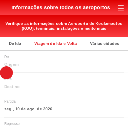
Informações sobre todos os aeroportos
Verifique as informações sobre Aeroporto de Koulamoutou
(KOU), terminais, instalações e muito mais
De Ida
Viagem de Ida e Volta
Várias cidades
De
Origem
Para
Destino
Partida
seg., 10 de ago. de 2026
Regresso