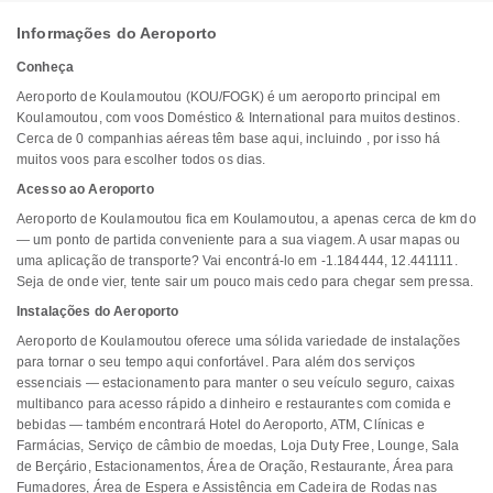
Informações do Aeroporto
Conheça
Aeroporto de Koulamoutou (KOU/FOGK) é um aeroporto principal em
Koulamoutou, com voos Doméstico & International para muitos destinos.
Cerca de 0 companhias aéreas têm base aqui, incluindo , por isso há
muitos voos para escolher todos os dias.
Acesso ao Aeroporto
Aeroporto de Koulamoutou fica em Koulamoutou, a apenas cerca de km do
— um ponto de partida conveniente para a sua viagem. A usar mapas ou
uma aplicação de transporte? Vai encontrá-lo em -1.184444, 12.441111.
Seja de onde vier, tente sair um pouco mais cedo para chegar sem pressa.
Instalações do Aeroporto
Aeroporto de Koulamoutou oferece uma sólida variedade de instalações
para tornar o seu tempo aqui confortável. Para além dos serviços
essenciais — estacionamento para manter o seu veículo seguro, caixas
multibanco para acesso rápido a dinheiro e restaurantes com comida e
bebidas — também encontrará Hotel do Aeroporto, ATM, Clínicas e
Farmácias, Serviço de câmbio de moedas, Loja Duty Free, Lounge, Sala
de Berçário, Estacionamentos, Área de Oração, Restaurante, Área para
Fumadores, Área de Espera e Assistência em Cadeira de Rodas nas