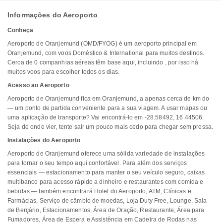
Informações do Aeroporto
Conheça
Aeroporto de Oranjemund (OMD/FYOG) é um aeroporto principal em
Oranjemund, com voos Doméstico & International para muitos destinos.
Cerca de 0 companhias aéreas têm base aqui, incluindo , por isso há
muitos voos para escolher todos os dias.
Acesso ao Aeroporto
Aeroporto de Oranjemund fica em Oranjemund, a apenas cerca de km do
— um ponto de partida conveniente para a sua viagem. A usar mapas ou
uma aplicação de transporte? Vai encontrá-lo em -28.58492, 16.44506.
Seja de onde vier, tente sair um pouco mais cedo para chegar sem pressa.
Instalações do Aeroporto
Aeroporto de Oranjemund oferece uma sólida variedade de instalações
para tornar o seu tempo aqui confortável. Para além dos serviços
essenciais — estacionamento para manter o seu veículo seguro, caixas
multibanco para acesso rápido a dinheiro e restaurantes com comida e
bebidas — também encontrará Hotel do Aeroporto, ATM, Clínicas e
Farmácias, Serviço de câmbio de moedas, Loja Duty Free, Lounge, Sala
de Berçário, Estacionamentos, Área de Oração, Restaurante, Área para
Fumadores, Área de Espera e Assistência em Cadeira de Rodas nas