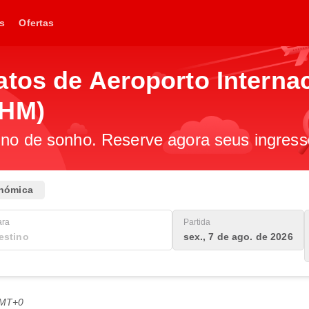
s
Ofertas
atos de Aeroporto Interna
YHM)
ino de sonho. Reserve agora seus ingress
nómica
ara
Partida
sex., 7 de ago. de 2026
GMT+0