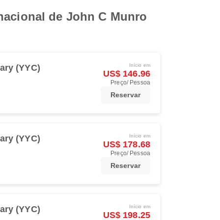
rnacional de John C Munro
Início em
ary (YYC)
US$ 146.96
Preço/ Pessoa
Reservar
Início em
ary (YYC)
US$ 178.68
Preço/ Pessoa
Reservar
Início em
ary (YYC)
US$ 198.25