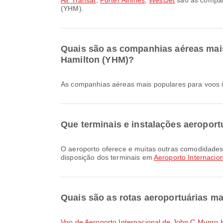
Air Transat
,
Porter Airlines
,
WestJet
são as companh
(YHM).
Quais são as companhias aéreas mais
Hamilton (YHM)?
As companhias aéreas mais populares para voos i
Que terminais e instalações aeroport
O aeroporto oferece e muitas outras comodidades para melhorar a sua experiência de viagem. Pode consultar informações detalhadas sobre as instalações e a
disposição dos terminais em
Aeroporto Internacio
Quais são as rotas aeroportuárias ma
voo de Aeroporto Internacional de John C Munro H