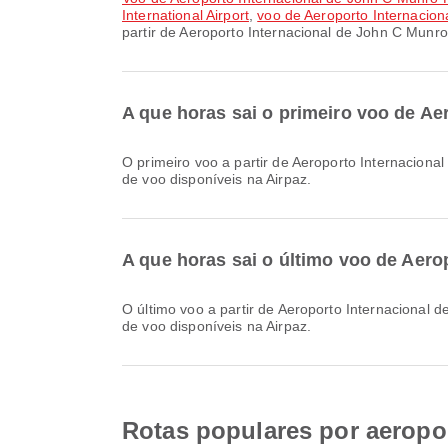
International Airport
,
voo de Aeroporto Internacio
partir de Aeroporto Internacional de John C Munr
A que horas sai o primeiro voo de A
O primeiro voo a partir de Aeroporto Internacional de John C Munro Hamilton com a Porter Airlines parte às 07:25. Pode consultar este horário e comparar outras opções
de voo disponíveis na Airpaz.
A que horas sai o último voo de Aer
O último voo a partir de Aeroporto Internacional de John C Munro Hamilton com a Porter Airlines parte às 20:35. Pode consultar este horário e comparar outras opções
de voo disponíveis na Airpaz.
Rotas populares por aeropor