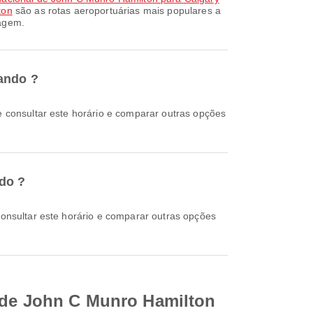
ton
são as rotas aeroportuárias mais populares a
iagem.
sando ?
ndo ?
l de John C Munro Hamilton