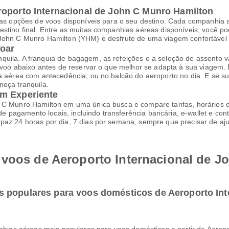
roporto Internacional de John C Munro Hamilton
itas opções de voos disponíveis para o seu destino. Cada companhia
estino final. Entre as muitas companhias aéreas disponíveis, você p
John C Munro Hamilton (YHM) e desfrute de uma viagem confortável e 
Voar
uila. A franquia de bagagem, as refeições e a seleção de assento va
a voo abaixo antes de reservar o que melhor se adapta à sua viagem.
ia aérea com antecedência, ou no balcão do aeroporto no dia. E se s
neça tranquila.
em Experiente
n C Munro Hamilton em uma única busca e compare tarifas, horários 
agamento locais, incluindo transferência bancária, e-wallet e conta
paz 24 horas por dia, 7 dias por semana, sempre que precisar de aj
 voos de Aeroporto Internacional de 
s populares para voos domésticos de Aeroporto Int