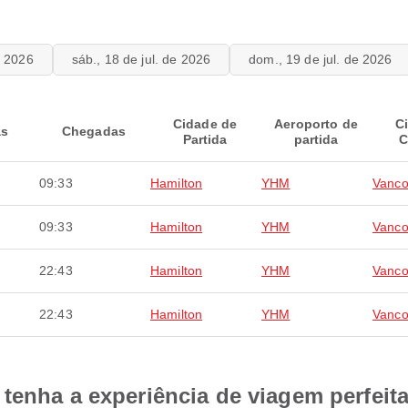
e 2026
sáb., 18 de jul. de 2026
dom., 19 de jul. de 2026
Cidade de
Aeroporto de
C
as
Chegadas
Partida
partida
C
09:33
Hamilton
YHM
Vanco
09:33
Hamilton
YHM
Vanco
22:43
Hamilton
YHM
Vanco
22:43
Hamilton
YHM
Vanco
tenha a experiência de viagem perfeit