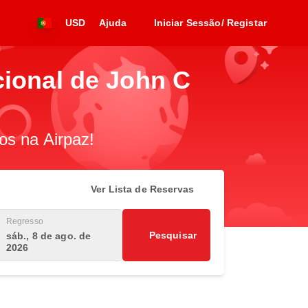
USD
Ajuda
Iniciar Sessão/ Registar
cional de John C
os na Airpaz!
Ver Lista de Reservas
Regresso
Pesquisar
sáb., 8 de ago. de
2026