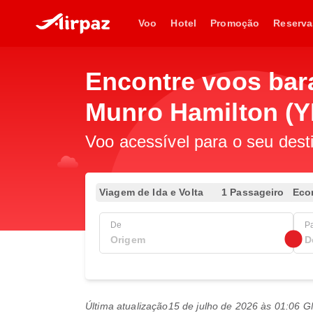
Voo
Hotel
Promoção
Reserva
Encontre voos bar
Munro Hamilton (
Voo acessível para o seu dest
Viagem de Ida e Volta
1 Passageiro
Eco
De
P
Última atualização
15 de julho de 2026 às 01:06 