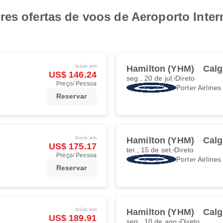
res ofertas de voos de Aeroporto Inte
Início em
Hamilton (YHM)
Calg
US$ 146.24
seg., 20 de jul.
Direto
Preço/ Pessoa
Porter Airlines
Reservar
Início em
Hamilton (YHM)
Calg
US$ 175.17
ter., 15 de set.
Direto
Preço/ Pessoa
Porter Airlines
Reservar
Início em
Hamilton (YHM)
Calg
US$ 189.91
seg., 10 de ago.
Direto