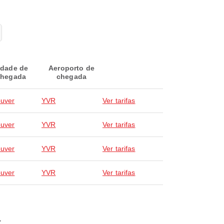
idade de
Aeroporto de
hegada
chegada
uver
YVR
Ver tarifas
uver
YVR
Ver tarifas
uver
YVR
Ver tarifas
uver
YVR
Ver tarifas
a