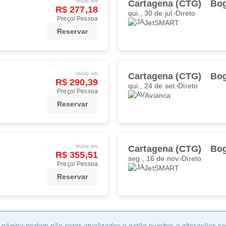
Início em
Cartagena (CTG)
Bog
R$ 277,18
qui., 30 de jul.
Direto
Preço/ Pessoa
JetSMART
Reservar
Início em
Cartagena (CTG)
Bog
R$ 290,39
qui., 24 de set.
Direto
Preço/ Pessoa
Avianca
Reservar
Início em
Cartagena (CTG)
Bog
R$ 355,51
seg., 16 de nov.
Direto
Preço/ Pessoa
JetSMART
Reservar
a página podem não estar atualizados e estão sujeitos a alterações 