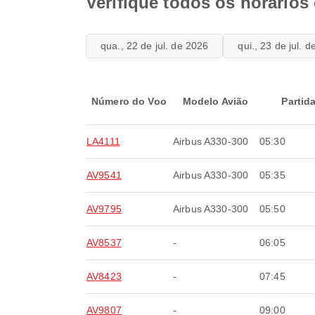
Verifique todos os horários
qua., 22 de jul. de 2026
qui., 23 de jul. 
Número do Voo
Modelo Avião
Partid
LA4111
Airbus A330-300
05:30
AV9541
Airbus A330-300
05:35
AV9795
Airbus A330-300
05:50
AV8537
-
06:05
AV8423
-
07:45
AV9807
-
09:00