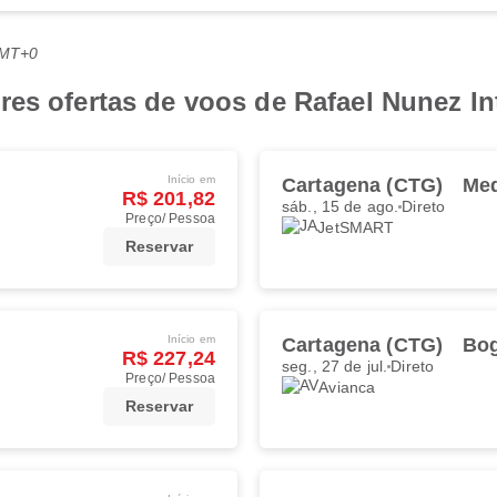
GMT+0
es ofertas de voos de Rafael Nunez Int
Início em
Cartagena (CTG)
Med
R$ 201,82
sáb., 15 de ago.
Direto
Preço/ Pessoa
JetSMART
Reservar
Início em
Cartagena (CTG)
Bog
R$ 227,24
seg., 27 de jul.
Direto
Preço/ Pessoa
Avianca
Reservar