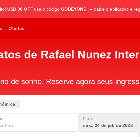
to!
USD 30 OFF
use o código
GOBEYOND
! – baixe o aplicativo e re
s
Ofertas
tos de Rafael Nunez Inter
ino de sonho. Reserve agora seus ingress
nómica
ara
Partida
sex., 24 de jul. de 2026