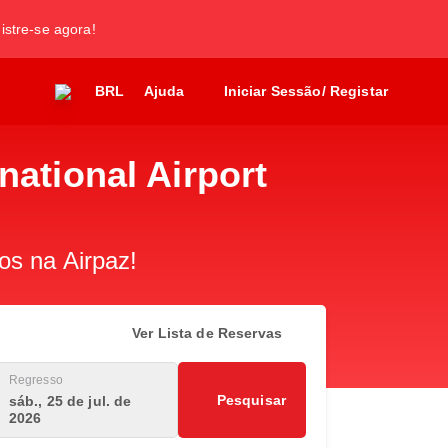
gistre-se agora!
BRL
Ajuda
Iniciar Sessão/ Registar
national Airport
os na Airpaz!
Ver Lista de Reservas
Regresso
Pesquisar
sáb., 25 de jul. de
2026