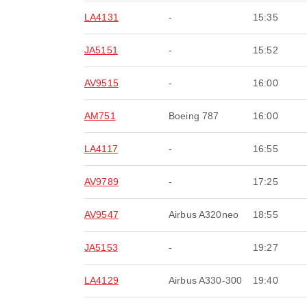
LA4131
-
15:35
JA5151
-
15:52
AV9515
-
16:00
AM751
Boeing 787
16:00
LA4117
-
16:55
AV9789
-
17:25
AV9547
Airbus A320neo
18:55
JA5153
-
19:27
LA4129
Airbus A330-300
19:40