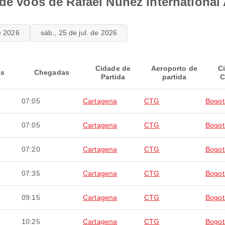
 de voos de Rafael Nunez International 
de 2026
sáb., 25 de jul. de 2026
Cidade de
Aeroporto de
C
as
Chegadas
Partida
partida
C
07:05
Cartagena
CTG
Bogot
07:05
Cartagena
CTG
Bogot
07:20
Cartagena
CTG
Bogot
07:35
Cartagena
CTG
Bogot
09:15
Cartagena
CTG
Bogot
10:25
Cartagena
CTG
Bogot