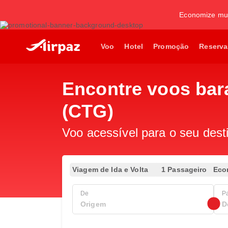
Economize mui
Voo
Hotel
Promoção
Reserva
Encontre voos bara
(CTG)
Voo acessível para o seu dest
Viagem de Ida e Volta
1 Passageiro
Eco
De
P