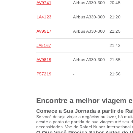
AV9741
Airbus A330-300
20:45
LA4123
Airbus A330-300
21:20
AV9517
Airbus A330-300
21:25
JA5167
-
21:42
AV9819
Airbus A330-300
21:55
P57219
-
21:56
Encontre a melhor viagem e 
Comece a Sua Jornada a partir de Raf
Se você deseja viajar a negócios ou lazer, há mu
desde o ponto de partida de sua viagem até seu d
necessidades. Voe de Rafael Nunez International A
O Que Você Precisa Saber Antes de 