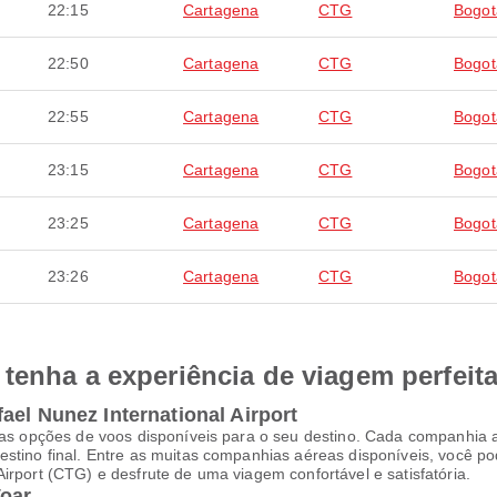
22:15
Cartagena
CTG
Bogot
22:50
Cartagena
CTG
Bogot
22:55
Cartagena
CTG
Bogot
23:15
Cartagena
CTG
Bogot
23:25
Cartagena
CTG
Bogot
23:26
Cartagena
CTG
Bogot
tenha a experiência de viagem perfeit
ael Nunez International Airport
itas opções de voos disponíveis para o seu destino. Cada companhia
estino final. Entre as muitas companhias aéreas disponíveis, você p
irport (CTG) e desfrute de uma viagem confortável e satisfatória.
Voar