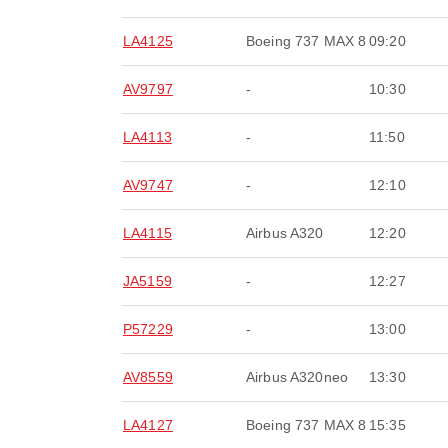
LA4125
Boeing 737 MAX 8
09:20
AV9797
-
10:30
LA4113
-
11:50
AV9747
-
12:10
LA4115
Airbus A320
12:20
JA5159
-
12:27
P57229
-
13:00
AV8559
Airbus A320neo
13:30
LA4127
Boeing 737 MAX 8
15:35