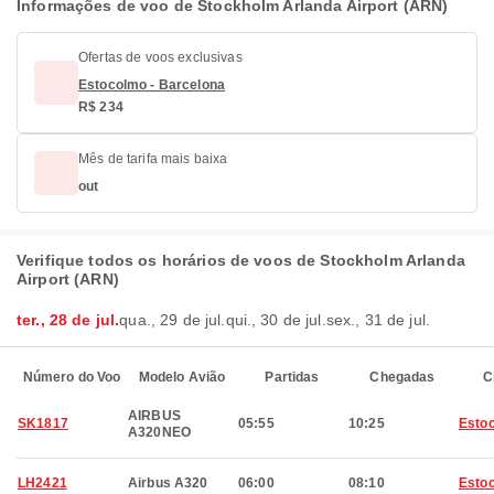
Informações de voo de Stockholm Arlanda Airport (ARN)
Ofertas de voos exclusivas
Estocolmo - Barcelona
R$ 234
Mês de tarifa mais baixa
out
Verifique todos os horários de voos de Stockholm Arlanda
Airport (ARN)
ter., 28 de jul.
qua., 29 de jul.
qui., 30 de jul.
sex., 31 de jul.
Número do Voo
Modelo Avião
Partidas
Chegadas
C
AIRBUS
SK1817
05:55
10:25
Esto
A320NEO
LH2421
Airbus A320
06:00
08:10
Esto