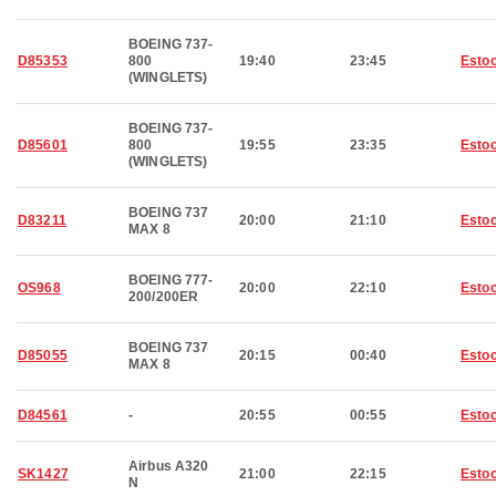
BOEING 737-
D85353
800
19:40
23:45
Esto
(WINGLETS)
BOEING 737-
D85601
800
19:55
23:35
Esto
(WINGLETS)
BOEING 737
D83211
20:00
21:10
Esto
MAX 8
BOEING 777-
OS968
20:00
22:10
Esto
200/200ER
BOEING 737
D85055
20:15
00:40
Esto
MAX 8
D84561
-
20:55
00:55
Esto
Airbus A320
SK1427
21:00
22:15
Esto
N