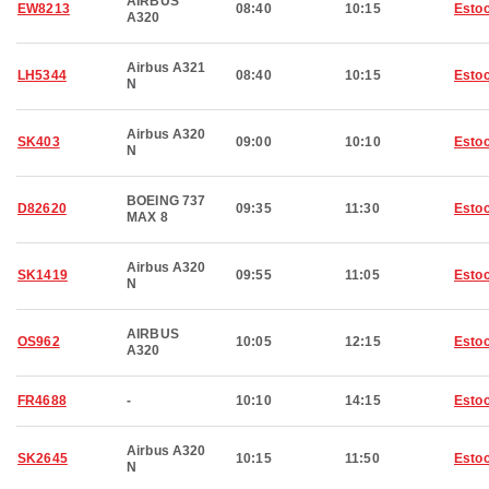
AIRBUS
EW8213
08:40
10:15
Esto
A320
Airbus A321
LH5344
08:40
10:15
Esto
N
Airbus A320
SK403
09:00
10:10
Esto
N
BOEING 737
D82620
09:35
11:30
Esto
MAX 8
Airbus A320
SK1419
09:55
11:05
Esto
N
AIRBUS
OS962
10:05
12:15
Esto
A320
FR4688
-
10:10
14:15
Esto
Airbus A320
SK2645
10:15
11:50
Esto
N