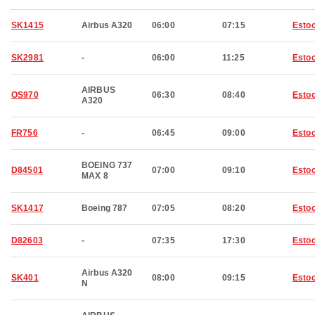
SK1415
Airbus A320
06:00
07:15
Esto
SK2981
-
06:00
11:25
Esto
AIRBUS
OS970
06:30
08:40
Esto
A320
FR756
-
06:45
09:00
Esto
BOEING 737
D84501
07:00
09:10
Esto
MAX 8
SK1417
Boeing 787
07:05
08:20
Esto
D82603
-
07:35
17:30
Esto
Airbus A320
SK401
08:00
09:15
Esto
N