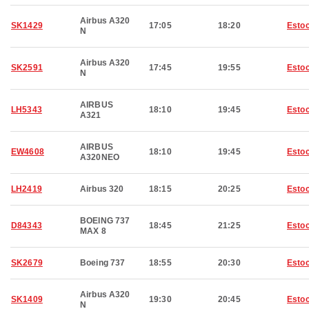
Airbus A320
SK1429
17:05
18:20
Esto
N
Airbus A320
SK2591
17:45
19:55
Esto
N
AIRBUS
LH5343
18:10
19:45
Esto
A321
AIRBUS
EW4608
18:10
19:45
Esto
A320NEO
LH2419
Airbus 320
18:15
20:25
Esto
BOEING 737
D84343
18:45
21:25
Esto
MAX 8
SK2679
Boeing 737
18:55
20:30
Esto
Airbus A320
SK1409
19:30
20:45
Esto
N