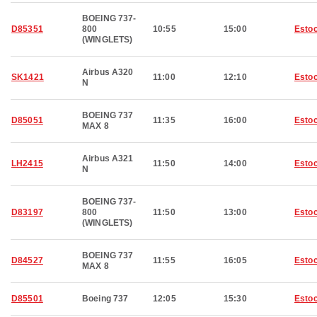
BOEING 737-
D85351
800
10:55
15:00
Esto
(WINGLETS)
Airbus A320
SK1421
11:00
12:10
Esto
N
BOEING 737
D85051
11:35
16:00
Esto
MAX 8
Airbus A321
LH2415
11:50
14:00
Esto
N
BOEING 737-
D83197
800
11:50
13:00
Esto
(WINGLETS)
BOEING 737
D84527
11:55
16:05
Esto
MAX 8
D85501
Boeing 737
12:05
15:30
Esto