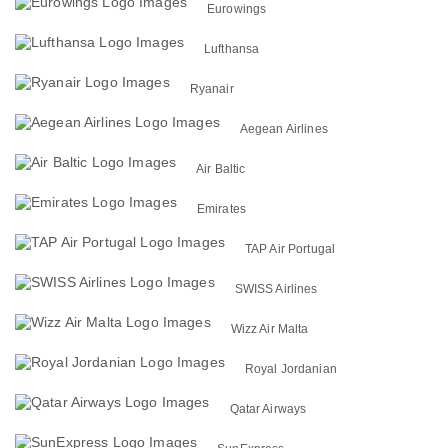
Eurowings
Lufthansa
Ryanair
Aegean Airlines
Air Baltic
Emirates
TAP Air Portugal
SWISS Airlines
Wizz Air Malta
Royal Jordanian
Qatar Airways