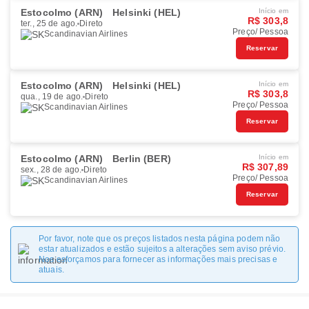
Estocolmo (ARN)
Helsinki (HEL)
Início em
R$ 303,8
ter., 25 de ago.
Direto
Preço/ Pessoa
Scandinavian Airlines
Reservar
Estocolmo (ARN)
Helsinki (HEL)
Início em
R$ 303,8
qua., 19 de ago.
Direto
Preço/ Pessoa
Scandinavian Airlines
Reservar
Estocolmo (ARN)
Berlin (BER)
Início em
R$ 307,89
sex., 28 de ago.
Direto
Preço/ Pessoa
Scandinavian Airlines
Reservar
Por favor, note que os preços listados nesta página podem não
estar atualizados e estão sujeitos a alterações sem aviso prévio.
Nos esforçamos para fornecer as informações mais precisas e
atuais.