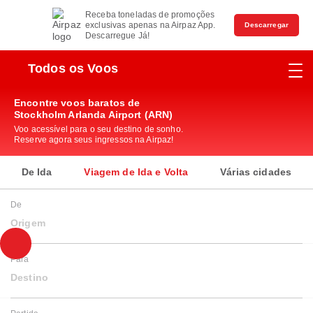
Receba toneladas de promoções
exclusivas apenas na Airpaz App.
Descarregar
Descarregue Já!
Todos os Voos
Encontre voos baratos de
Stockholm Arlanda Airport (ARN)
Voo acessível para o seu destino de sonho.
Reserve agora seus ingressos na Airpaz!
De Ida
Viagem de Ida e Volta
Várias cidades
De
Origem
Para
Destino