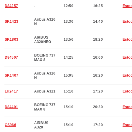
D84257
-
12:50
16:25
Esto
Airbus A320
SK1423
13:30
14:40
Esto
N
AIRBUS
SK1803
13:50
18:20
Esto
A320NEO
BOEING 737
D84507
14:25
16:00
Esto
MAX 8
Airbus A320
SK1407
15:05
16:20
Esto
N
LH2417
Airbus A321
15:10
17:20
Esto
BOEING 737
D84401
15:10
20:30
Esto
MAX 8
AIRBUS
OS966
15:10
17:20
Esto
A320