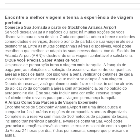
Encontre a melhor viagem e tenha a experiência de viagem
perfeita
Comece a Sua Jornada a partir de Stockholm Arlanda Airport
Se você deseja viajar a negócios ou lazer, há muitas opções de voos
disponíveis para o seu destino. Cada companhia aérea oferece excelentes
comodidades e serviços, desde o ponto de partida de sua viagem até seu
destino final. Entre as muitas companhias aéreas disponíveis, você pode
escolher a que melhor se adapta às suas necessidades. Voe de Stockholm
Arlanda Airport (ARN) e desfrute de uma viagem confortável e satisfatória.
O Que Você Precisa Saber Antes de Voar
Um pouco de preparação torna a viagem mais tranquila. A franquia de
bagagem, as refeições e a seleção de assento variam entre companhias
aéreas e tipos de tarifa, por isso vale a pena verificar os detalhes de cada
voo abaixo antes de reservar o que melhor se adapta à sua viagem.
Depois de reservar, você geralmente pode fazer o check-in online através
do aplicativo da companhia aérea com antecedência, ou no balcão do
aeroporto no dia. E se sua rota incluir uma conexão, reserve tempo
suficiente entre os voos para que a viagem permaneça tranquila.
A Airpaz Como Sua Parceira de Viagem Experiente
Encontre voos de Stockholm Arlanda Airport em uma única busca e
compare tarifas, horários e opções de companhias aéreas disponíveis.
Complete sua reserva com mais de 100 métodos de pagamento locais,
incluindo transferência bancária, e-wallet e conta virtual. Você pode
gerenciar alterações através do menu e entrar em contato com o suporte
da Airpaz 24 horas por dia, 7 dias por semana, sempre que precisar de
ajuda.