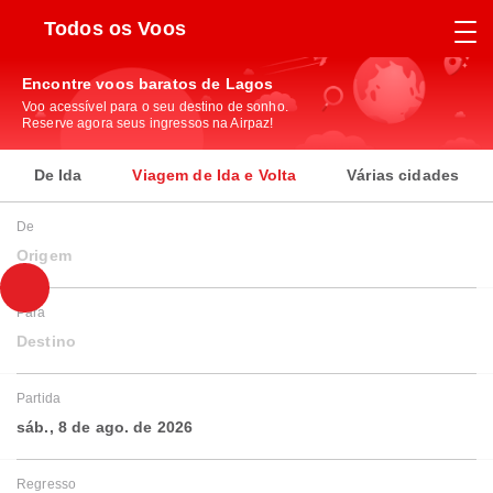
Todos os Voos
Encontre voos baratos de Lagos
Voo acessível para o seu destino de sonho.
Reserve agora seus ingressos na Airpaz!
De Ida
Viagem de Ida e Volta
Várias cidades
De
Origem
Para
Destino
Partida
sáb., 8 de ago. de 2026
Regresso