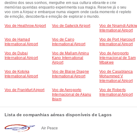
destino dos seus sonhos, mergulhe em sua cultura vibrante e crie
memórias queridas enquanto experimenta sua magia. Reserve já o seu
voo com a Airpaz e embarque numa viagem onde cada momento é repleto
de emoção, descoberta e emoção de explorar o mundo.
Voo de Heathrow Airport
Voo de Gatwick Airport
Voo de Nnamdi Aziki
International Airport
Voo de Hamad
Voo de Cairo
Voo de Port Harcourt
International Airport
International Airport
International Airport
Voo de Dubai
Voo de Mallam Aminu
Voo de Aeroporto
International Airport
Kano International
Internacional de Sam
Airport
Mbakwe
Voo de Kotoka
Voo de Blaise Diagne
Voo de Casablanca
International Airport
International Airport
Mohammed V
International Airport
Voo de Frankfurt Airport
Voo de Aeroporto
Voo de Roberts
Internacional de Akanu
International Airport
Ibiam
Lista de companhias aéreas disponíveis de Lagos
Air Peace