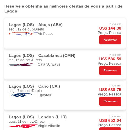
Reserve e obtenha as melhores ofertas de voos a partir de
Lagos
Lagos (LOS)
Abuja (ABV)
Início em
US$ 144.38
seg., 12 de out.
Direto
Preço/ Pessoa
Air Peace
Reservar
Lagos (LOS)
Casablanca (CMN)
Início em
US$ 586.59
ter., 15 de set.
Direto
Preço/ Pessoa
Qatar Airways
Reservar
Lagos (LOS)
Cairo (CAI)
Início em
US$ 638.75
seg., 7 de set.
Direto
Preço/ Pessoa
EgyptAir
Reservar
Lagos (LOS)
London (LHR)
Início em
US$ 652.04
qua., 11 de nov.
Direto
Preço/ Pessoa
Virgin Atlantic