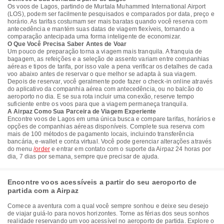
Os voos de Lagos, partindo de Murtala Muhammed International Airport
(LOS), podem ser facilmente pesquisados e comparados por data, preço e
horário. As tarifas costumam ser mais baratas quando você reserva com
antecedência e mantém suas datas de viagem flexíveis, tornando a
comparação antecipada uma forma inteligente de economizar.
O Que Você Precisa Saber Antes de Voar
Um pouco de preparação torna a viagem mais tranquila. A franquia de
bagagem, as refeições e a seleção de assento variam entre companhias
aéreas e tipos de tarifa, por isso vale a pena verificar os detalhes de cada
voo abaixo antes de reservar o que melhor se adapta à sua viagem.
Depois de reservar, você geralmente pode fazer o check-in online através
do aplicativo da companhia aérea com antecedência, ou no balcão do
aeroporto no dia. E se sua rota incluir uma conexão, reserve tempo
suficiente entre os voos para que a viagem permaneça tranquila.
A Airpaz Como Sua Parceira de Viagem Experiente
Encontre voos de Lagos em uma única busca e compare tarifas, horários e
opções de companhias aéreas disponíveis. Complete sua reserva com
mais de 100 métodos de pagamento locais, incluindo transferência
bancária, e-wallet e conta virtual. Você pode gerenciar alterações através
do menu
/order
e entrar em contato com o suporte da Airpaz 24 horas por
dia, 7 dias por semana, sempre que precisar de ajuda.
Encontre voos acessíveis a partir do seu aeroporto de
partida com a Airpaz
Comece a aventura com a qual você sempre sonhou e deixe seu desejo
de viajar guiá-lo para novos horizontes. Torne as férias dos seus sonhos
realidade reservando um voo acessível no aeroporto de partida. Explore o