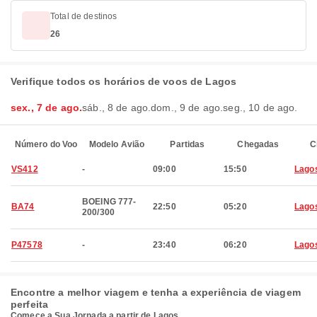
Total de destinos
26
Verifique todos os horários de voos de Lagos
sex., 7 de ago.
sáb., 8 de ago.
dom., 9 de ago.
seg., 10 de ago.
Número do Voo
Modelo Avião
Partidas
Chegadas
C
VS412
-
09:00
15:50
Lago
BOEING 777-
BA74
22:50
05:20
Lago
200/300
P47578
-
23:40
06:20
Lago
Encontre a melhor viagem e tenha a experiência de viagem
perfeita
Comece a Sua Jornada a partir de Lagos