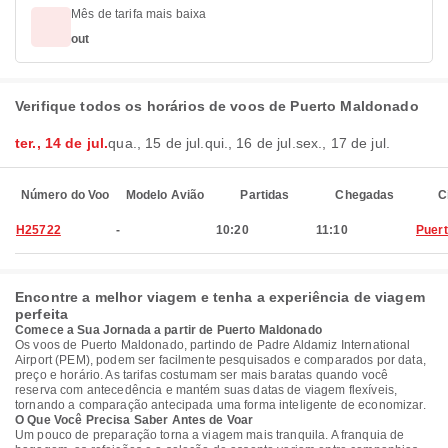
Mês de tarifa mais baixa
out
Verifique todos os horários de voos de Puerto Maldonado
ter., 14 de jul.
qua., 15 de jul.
qui., 16 de jul.
sex., 17 de jul.
Número do Voo
Modelo Avião
Partidas
Chegadas
C
H25722
-
10:20
11:10
Puer
Encontre a melhor viagem e tenha a experiência de viagem
perfeita
Comece a Sua Jornada a partir de Puerto Maldonado
Os voos de Puerto Maldonado, partindo de Padre Aldamiz International
Airport (PEM), podem ser facilmente pesquisados e comparados por data,
preço e horário. As tarifas costumam ser mais baratas quando você
reserva com antecedência e mantém suas datas de viagem flexíveis,
tornando a comparação antecipada uma forma inteligente de economizar.
O Que Você Precisa Saber Antes de Voar
Um pouco de preparação torna a viagem mais tranquila. A franquia de