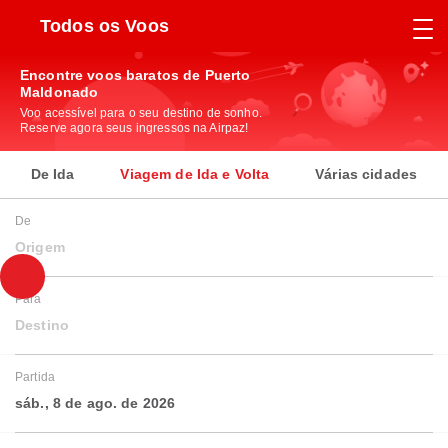
Todos os Voos
Encontre voos baratos de Puerto
Maldonado
Voo acessível para o seu destino de sonho.
Reserve agora seus ingressos na Airpaz!
De Ida
Viagem de Ida e Volta
Várias cidades
De
Origem
Para
Destino
Partida
sáb., 8 de ago. de 2026