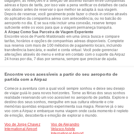
bagagem, as refeições e a seleção de assento variam entre companhias
aéreas e tipos de tarifa, por isso vale a pena verificar os detalhes de cada
voo abaixo antes de reservar o que melhor se adapta à sua viagem.
Depois de reservar, você geralmente pode fazer o check-in online através
do aplicativo da companhia aérea com antecedência, ou no balcão do
aeroporto no dia. E se sua rota incluir uma conexão, reserve tempo
suficiente entre os voos para que a viagem permaneça tranquila.
A Airpaz Como Sua Parceira de Viagem Experiente
Encontre voos de Puerto Maldonado em uma única busca e compare
tarifas, horários e opções de companhias aéreas disponíveis. Complete
sua reserva com mais de 100 métodos de pagamento locais, incluindo
transferência bancária, e-wallet e conta virtual. Você pode gerenciar
alterações através do menu e entrar em contato com o suporte da Airpaz
24 horas por dia, 7 dias por semana, sempre que precisar de ajuda.
Encontre voos acessíveis a partir do seu aeroporto de
partida com a Airpaz
Comece a aventura com a qual você sempre sonhou e deixe seu desejo
de viajar guiá-lo para novos horizontes. Torne as férias dos seus sonhos
realidade reservando um voo acessível no aeroporto de partida. Explore o
destino dos seus sonhos, mergulhe em sua cultura vibrante e crie
memórias queridas enquanto experimenta sua magia. Reserve já o seu
voo com a Airpaz e embarque numa viagem onde cada momento é repleto
de emoção, descoberta e emoção de explorar o mundo.
Voo de Jorge Chavez
Voo de Alejandro
International Airport
Velasco Astete
International Airport