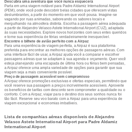
Descubra uma aventura que você nunca esquecerá
Parta em uma viagem notável para Padre Aldamiz International Airport
(PEM), onde você pode descobrir belas cidades que oferecem vistas
deslumbrantes, a partir do momento em que você pousa. Imagine-se
vagando por ruas animadas, saboreando os sabores locais e
mergulhando na atmosfera distinta. Escolha a passagem aérea adequada
a partir de Alejandro Velasco Astete International Airport (CUZ), adaptada
às suas necessidades. Explore novos horizontes com seus entes queridos
e torne sua experiência de férias verdadeiramente inesquecível.
Encontre o bilhete de avião perfeito com a Airpaz
Para uma experiência de viagem perfeita, a Airpaz é sua plataforma
preferida para encontrar as melhores opções de passagens aéreas. Com
uma interface fácil de usar, a Airpaz ajuda você a comparar e escolher
passagens aéreas que se adaptam à sua agenda e orçamento. Quer você
esteja planejando uma escapada de última hora ou férias bem pensadas,
a Airpaz oferece uma ampla variedade de opções para garantir que sua
viagem seja a mais conveniente possível.
Preço de passagem acessível sem compromisso
A Airpaz oferece promoções exclusivas e ofertas especiais, permitindo que
você reserve sua passagem a preços incrivelmente acessíveis. Aproveite
os benefícios de tarifas com desconto sem comprometer a qualidade ou o
conforto. Com a Airpaz, viajar para o destino dos seus sonhos nunca foi
tão fácil. Reserve seu voo barato com a Airpaz para uma experiência de
viagem excepcional e economias imbatíveis.
Lista de companhias aéreas disponíveis de Alejandro
Velasco Astete International Airport para Padre Aldamiz
International Airport