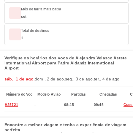
Mês de tarifa mais baixa
set
Total de destinos
1
Verifique os horários dos voos de Alejandro Velasco Astete
International Airport para Padre Aldamiz International
Airport
sáb., 1 de ago.
dom., 2 de ago.
seg., 3 de ago.
ter., 4 de ago.
Número do Voo
Modelo Avião
Partidas
Chegadas
C
H25721
-
08:45
09:45
Cusc
Encontre a melhor viagem e tenha a experiência de viagem
perfeita