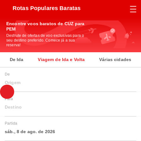
Rotas Populares Baratas
Encontre voos baratos de CUZ para
PEM
Desfrute de ofertas de voo exclusivas para o
seu destino preferido. Comece já a sua
reserva!
De Ida
Viagem de Ida e Volta
Várias cidades
De
Origem
Para
Destino
Partida
sáb., 8 de ago. de 2026