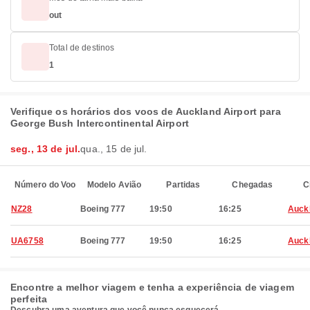
out
Total de destinos
1
Verifique os horários dos voos de Auckland Airport para
George Bush Intercontinental Airport
seg., 13 de jul.
qua., 15 de jul.
Número do Voo
Modelo Avião
Partidas
Chegadas
C
NZ28
Boeing 777
19:50
16:25
Auck
UA6758
Boeing 777
19:50
16:25
Auck
Encontre a melhor viagem e tenha a experiência de viagem
perfeita