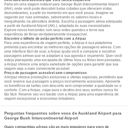
Descubra uma aventura que você nunca esquecerá
Parta em uma viagem notável para George Bush Intercontinental Airport
(IAH), onde você pode descobrir belas cidades que oferecem vistas
deslumbrantes, a partir do momento em que você pousa. Imagine-se
vagando por ruas animadas, saboreando os sabores locais e
mergulhando na atmosfera distinta. Escolha a passagem aérea adequada
a partir de Auckland Airport (AKL), adaptada às suas necessidades.
Explore novos horizontes com seus entes queridos e torne sua
experiência de férias verdadeiramente inesquecível.
Encontre o bilhete de avião perfeito com a Airpaz
Para uma experiência de viagem perfeita, a Airpaz é sua plataforma
preferida para encontrar as melhores opções de passagens aéreas. Com
uma interface fácil de usar, a Airpaz ajuda você a comparar e escolher
passagens aéreas que se adaptam à sua agenda e orçamento. Quer você
esteja planejando uma escapada de última hora ou férias bem pensadas,
a Airpaz oferece uma ampla variedade de opções para garantir que sua
viagem seja a mais conveniente possível.
Preço de passagem acessível sem compromisso
A Airpaz oferece promoções exclusivas e ofertas especiais, permitindo que
você reserve sua passagem a preços incrivelmente acessíveis. Aproveite
os benefícios de tarifas com desconto sem comprometer a qualidade ou o
conforto. Com a Airpaz, viajar para o destino dos seus sonhos nunca foi
tão fácil. Reserve seu voo barato com a Airpaz para uma experiência de
viagem excepcional e economias imbatíveis.
Perguntas frequentes sobre voos de Auckland Airport para
George Bush Intercontinental Airport
Quais companhias aéreas são as mais populares para voos de