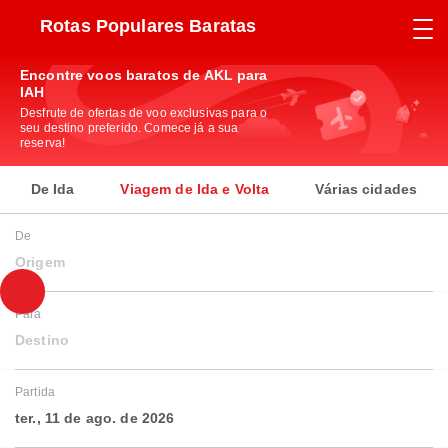
Rotas Populares Baratas
Encontre voos baratos de AKL para
IAH
Desfrute de ofertas de voo exclusivas para o
seu destino preferido. Comece já a sua
reserva!
De Ida
Viagem de Ida e Volta
Várias cidades
De
Origem
Para
Destino
Partida
ter., 11 de ago. de 2026