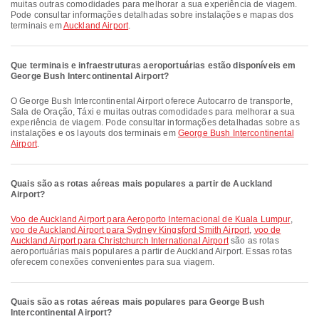
muitas outras comodidades para melhorar a sua experiência de viagem.
Pode consultar informações detalhadas sobre instalações e mapas dos
terminais em
Auckland Airport
.
Que terminais e infraestruturas aeroportuárias estão disponíveis em
George Bush Intercontinental Airport?
O George Bush Intercontinental Airport oferece Autocarro de transporte,
Sala de Oração, Táxi e muitas outras comodidades para melhorar a sua
experiência de viagem. Pode consultar informações detalhadas sobre as
instalações e os layouts dos terminais em
George Bush Intercontinental
Airport
.
Quais são as rotas aéreas mais populares a partir de Auckland
Airport?
voo de Auckland Airport para Aeroporto Internacional de Kuala Lumpur
,
voo de Auckland Airport para Sydney Kingsford Smith Airport
,
voo de
Auckland Airport para Christchurch International Airport
são as rotas
aeroportuárias mais populares a partir de Auckland Airport. Essas rotas
oferecem conexões convenientes para sua viagem.
Quais são as rotas aéreas mais populares para George Bush
Intercontinental Airport?