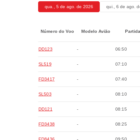
qua., 5 de ago. de 2026
qui., 6 de ago. 
Número do Voo
Modelo Avião
Partid
DD123
-
06:50
SL519
-
07:10
FD3417
-
07:40
SL503
-
08:10
DD121
-
08:15
FD3438
-
08:25
FD8436
-
09:50