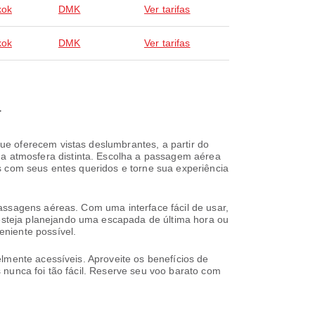
kok
DMK
Ver tarifas
kok
DMK
Ver tarifas
a
e oferecem vistas deslumbrantes, a partir do
 atmosfera distinta. Escolha a passagem aérea
s com seus entes queridos e torne sua experiência
assagens aéreas. Com uma interface fácil de usar,
steja planejando uma escapada de última hora ou
niente possível.
lmente acessíveis. Aproveite os benefícios de
 nunca foi tão fácil. Reserve seu voo barato com