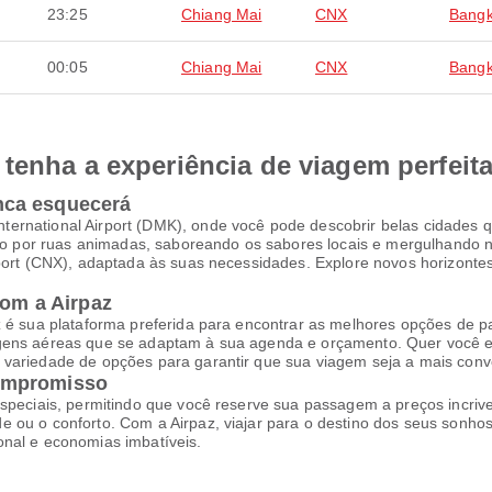
23:25
Chiang Mai
CNX
Bang
00:05
Chiang Mai
CNX
Bang
tenha a experiência de viagem perfeit
nca esquecerá
rnational Airport (DMK), onde você pode descobrir belas cidades qu
por ruas animadas, saboreando os sabores locais e mergulhando na
rport (CNX), adaptada às suas necessidades. Explore novos horizonte
com a Airpaz
z é sua plataforma preferida para encontrar as melhores opções de p
agens aéreas que se adaptam à sua agenda e orçamento. Quer você e
variedade de opções para garantir que sua viagem seja a mais conve
ompromisso
speciais, permitindo que você reserve sua passagem a preços incrive
 ou o conforto. Com a Airpaz, viajar para o destino dos seus sonhos
onal e economias imbatíveis.