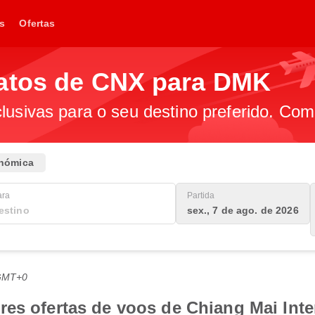
s
Ofertas
ratos de CNX para DMK
lusivas para o seu destino preferido. Com
nómica
ara
Partida
sex., 7 de ago. de 2026
 GMT+0
es ofertas de voos de Chiang Mai Inte