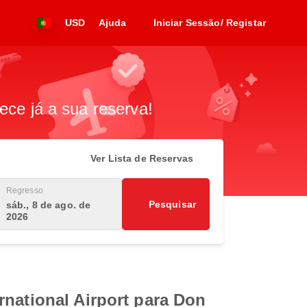
USD
Ajuda
Iniciar Sessão/ Registar
ece já a sua reserva!
Ver Lista de Reservas
Regresso
Pesquisar
sáb., 8 de ago. de
2026
rnational Airport para Don