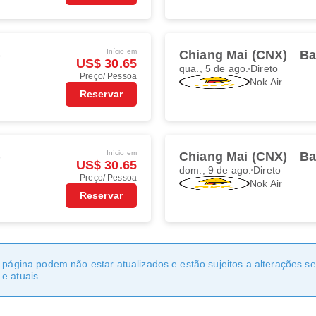
Início em
)
Chiang Mai (CNX)
Ba
US$ 30.65
qua., 5 de ago.
Direto
Preço/ Pessoa
Nok Air
Reservar
Início em
)
Chiang Mai (CNX)
Ba
US$ 30.65
dom., 9 de ago.
Direto
Preço/ Pessoa
Nok Air
Reservar
a página podem não estar atualizados e estão sujeitos a alterações 
e atuais.