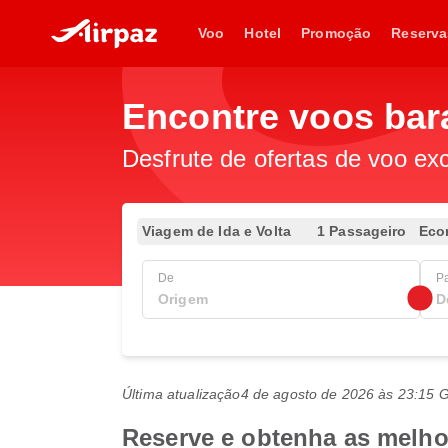
Voo
Hotel
Promoção
Reserva
Encontre voos ba
Desfrute de ofertas de voo exc
Viagem de Ida e Volta
1 Passageiro
Eco
De
P
Última atualização
4 de agosto de 2026 às 23:15
Reserve e obtenha as melhor