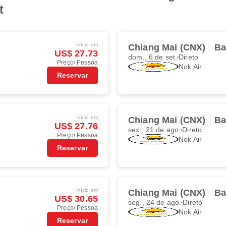
t
Início em
)
Chiang Mai (CNX)
Ba
US$ 27.73
dom., 6 de set.
Direto
Preço/ Pessoa
Nok Air
Reservar
Início em
)
Chiang Mai (CNX)
Ba
US$ 27.76
sex., 21 de ago.
Direto
Preço/ Pessoa
Nok Air
Reservar
Início em
)
Chiang Mai (CNX)
Ba
US$ 30.65
seg., 24 de ago.
Direto
Preço/ Pessoa
Nok Air
Reservar