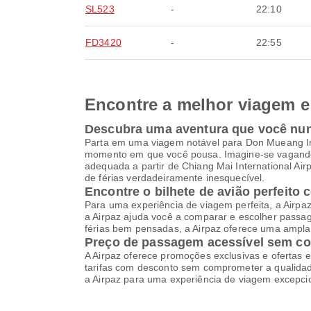
SL523
-
22:10
FD3420
-
22:55
Encontre a melhor viagem e 
Descubra uma aventura que você nu
Parta em uma viagem notável para Don Mueang Inte
momento em que você pousa. Imagine-se vagando 
adequada a partir de Chiang Mai International Ai
de férias verdadeiramente inesquecível.
Encontre o bilhete de avião perfeito 
Para uma experiência de viagem perfeita, a Airpa
a Airpaz ajuda você a comparar e escolher pass
férias bem pensadas, a Airpaz oferece uma ampla 
Preço de passagem acessível sem c
A Airpaz oferece promoções exclusivas e ofertas e
tarifas com desconto sem comprometer a qualidade
a Airpaz para uma experiência de viagem excepci