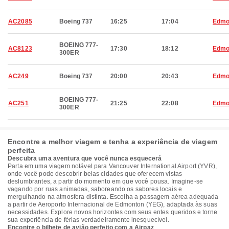
AC2085
Boeing 737
16:25
17:04
Edmo
BOEING 777-
AC8123
17:30
18:12
Edmo
300ER
AC249
Boeing 737
20:00
20:43
Edmo
BOEING 777-
AC251
21:25
22:08
Edmo
300ER
Encontre a melhor viagem e tenha a experiência de viagem
perfeita
Descubra uma aventura que você nunca esquecerá
Parta em uma viagem notável para Vancouver International Airport (YVR),
onde você pode descobrir belas cidades que oferecem vistas
deslumbrantes, a partir do momento em que você pousa. Imagine-se
vagando por ruas animadas, saboreando os sabores locais e
mergulhando na atmosfera distinta. Escolha a passagem aérea adequada
a partir de Aeroporto Internacional de Edmonton (YEG), adaptada às suas
necessidades. Explore novos horizontes com seus entes queridos e torne
sua experiência de férias verdadeiramente inesquecível.
Encontre o bilhete de avião perfeito com a Airpaz