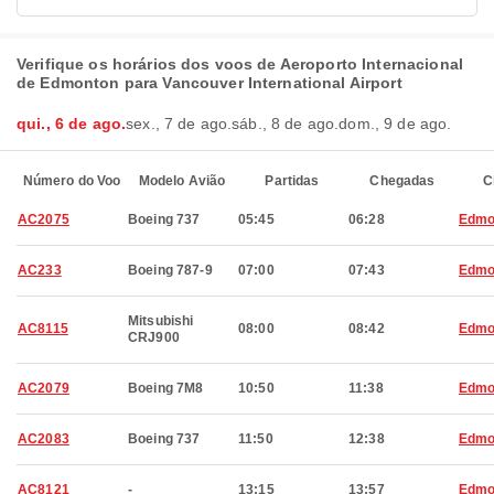
Verifique os horários dos voos de Aeroporto Internacional
de Edmonton para Vancouver International Airport
qui., 6 de ago.
sex., 7 de ago.
sáb., 8 de ago.
dom., 9 de ago.
Número do Voo
Modelo Avião
Partidas
Chegadas
C
AC2075
Boeing 737
05:45
06:28
Edmo
AC233
Boeing 787-9
07:00
07:43
Edmo
Mitsubishi
AC8115
08:00
08:42
Edmo
CRJ900
AC2079
Boeing 7M8
10:50
11:38
Edmo
AC2083
Boeing 737
11:50
12:38
Edmo
AC8121
-
13:15
13:57
Edmo