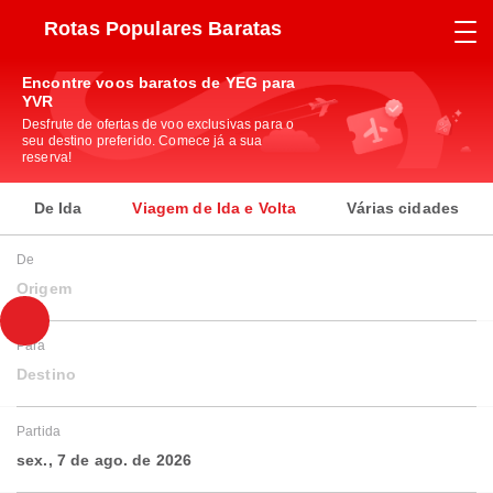
Rotas Populares Baratas
Encontre voos baratos de YEG para
YVR
Desfrute de ofertas de voo exclusivas para o
seu destino preferido. Comece já a sua
reserva!
De Ida
Viagem de Ida e Volta
Várias cidades
De
Origem
Para
Destino
Partida
sex., 7 de ago. de 2026