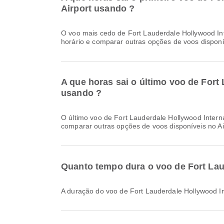
Airport usando ?
O voo mais cedo de Fort Lauderdale Hollywood International Airport para Lynden Pindling International Airport com a JetBlue parte às 08:43. Você pode conferir este
horário e comparar outras opções de voos disponí
A que horas sai o último voo de Fort 
usando ?
O último voo de Fort Lauderdale Hollywood International Airport para Lynden Pindling International Airport com a UP parte às 18:15. Você pode conferir este horário e
comparar outras opções de voos disponíveis no Ai
Quanto tempo dura o voo de Fort Laud
A duração do voo de Fort Lauderdale Hollywood In