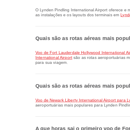
O Lynden Pindling International Airport oferece e muitas outras comodidades para melhorar a sua experiência de viagem. Pode consultar informações detalhadas sobre
as instalações e os layouts dos terminais em
Lynde
Quais são as rotas aéreas mais popul
voo de Fort Lauderdale Hollywood International Ai
International Airport
são as rotas aeroportuárias m
para sua viagem.
Quais são as rotas aéreas mais popul
voo de Newark Liberty International Airport para L
aeroportuárias mais populares para Lynden Pindli
A que horas sai o primeiro voo de For