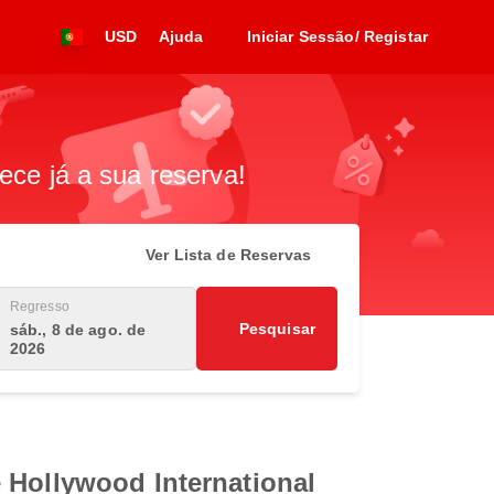
USD
Ajuda
Iniciar Sessão/ Registar
ece já a sua reserva!
Ver Lista de Reservas
Regresso
Pesquisar
sáb., 8 de ago. de
2026
 Hollywood International