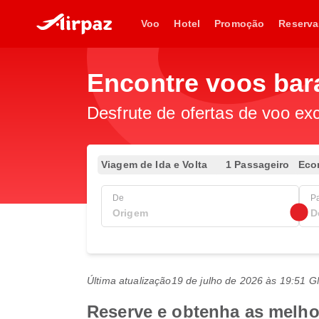
Voo
Hotel
Promoção
Reserva
Encontre voos bar
Desfrute de ofertas de voo exc
Viagem de Ida e Volta
1 Passageiro
Eco
De
P
Última atualização
19 de julho de 2026 às 19:51 
Reserve e obtenha as melhor