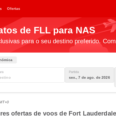
s
Ofertas
atos de FLL para NAS
lusivas para o seu destino preferido. Com
nómica
ara
Partida
sex., 7 de ago. de 2026
GMT+0
es ofertas de voos de Fort Lauderdale