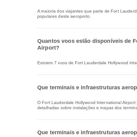
A maioria dos viajantes que parte de Fort Lauder
populares deste aeroporto.
Quantos voos estão disponíveis de Fo
Airport?
Existem 7 voos de Fort Lauderdale Hollywood Inter
Que terminais e infraestruturas aero
O Fort Lauderdale Hollywood International Airport oferece e muitas outras comodidades para melhorar a sua experiência de viagem. Pode consultar informações
detalhadas sobre instalações e mapas dos termi
Que terminais e infraestruturas aerop