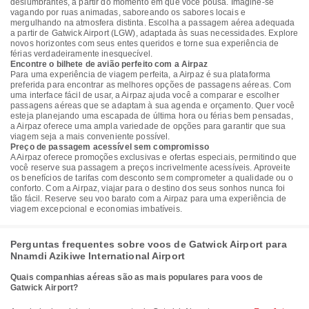
deslumbrantes, a partir do momento em que você pousa. Imagine-se
vagando por ruas animadas, saboreando os sabores locais e
mergulhando na atmosfera distinta. Escolha a passagem aérea adequada
a partir de Gatwick Airport (LGW), adaptada às suas necessidades. Explore
novos horizontes com seus entes queridos e torne sua experiência de
férias verdadeiramente inesquecível.
Encontre o bilhete de avião perfeito com a Airpaz
Para uma experiência de viagem perfeita, a Airpaz é sua plataforma
preferida para encontrar as melhores opções de passagens aéreas. Com
uma interface fácil de usar, a Airpaz ajuda você a comparar e escolher
passagens aéreas que se adaptam à sua agenda e orçamento. Quer você
esteja planejando uma escapada de última hora ou férias bem pensadas,
a Airpaz oferece uma ampla variedade de opções para garantir que sua
viagem seja a mais conveniente possível.
Preço de passagem acessível sem compromisso
A Airpaz oferece promoções exclusivas e ofertas especiais, permitindo que
você reserve sua passagem a preços incrivelmente acessíveis. Aproveite
os benefícios de tarifas com desconto sem comprometer a qualidade ou o
conforto. Com a Airpaz, viajar para o destino dos seus sonhos nunca foi
tão fácil. Reserve seu voo barato com a Airpaz para uma experiência de
viagem excepcional e economias imbatíveis.
Perguntas frequentes sobre voos de Gatwick Airport para
Nnamdi Azikiwe International Airport
Quais companhias aéreas são as mais populares para voos de
Gatwick Airport?