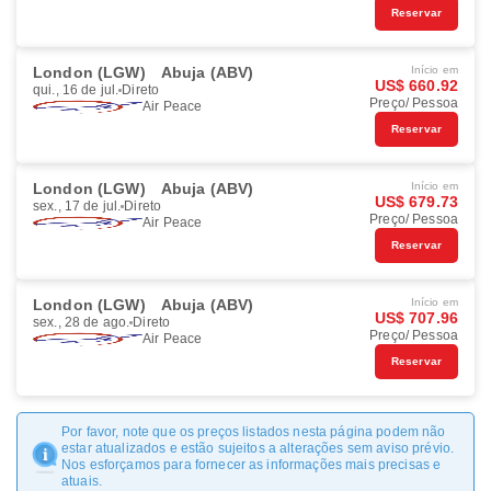
Reservar
London (LGW)
Abuja (ABV)
Início em
US$ 660.92
qui., 16 de jul.
Direto
Preço/ Pessoa
Air Peace
Reservar
London (LGW)
Abuja (ABV)
Início em
US$ 679.73
sex., 17 de jul.
Direto
Preço/ Pessoa
Air Peace
Reservar
London (LGW)
Abuja (ABV)
Início em
US$ 707.96
sex., 28 de ago.
Direto
Preço/ Pessoa
Air Peace
Reservar
Por favor, note que os preços listados nesta página podem não
estar atualizados e estão sujeitos a alterações sem aviso prévio.
Nos esforçamos para fornecer as informações mais precisas e
atuais.