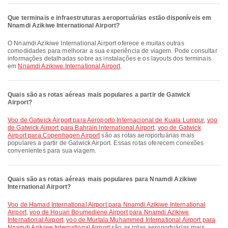
Que terminais e infraestruturas aeroportuárias estão disponíveis em
Nnamdi Azikiwe International Airport?
O Nnamdi Azikiwe International Airport oferece e muitas outras
comodidades para melhorar a sua experiência de viagem. Pode consultar
informações detalhadas sobre as instalações e os layouts dos terminais
em
Nnamdi Azikiwe International Airport
.
Quais são as rotas aéreas mais populares a partir de Gatwick
Airport?
voo de Gatwick Airport para Aeroporto Internacional de Kuala Lumpur
,
voo
de Gatwick Airport para Bahrain International Airport
,
voo de Gatwick
Airport para Copenhagen Airport
são as rotas aeroportuárias mais
populares a partir de Gatwick Airport. Essas rotas oferecem conexões
convenientes para sua viagem.
Quais são as rotas aéreas mais populares para Nnamdi Azikiwe
International Airport?
voo de Hamad International Airport para Nnamdi Azikiwe International
Airport
,
voo de Houari Boumediene Airport para Nnamdi Azikiwe
International Airport
,
voo de Murtala Muhammed International Airport para
Nnamdi Azikiwe International Airport
são as rotas aeroportuárias mais