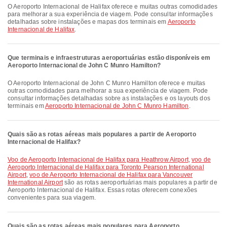
O Aeroporto Internacional de Halifax oferece e muitas outras comodidades
para melhorar a sua experiência de viagem. Pode consultar informações
detalhadas sobre instalações e mapas dos terminais em
Aeroporto
Internacional de Halifax
.
Que terminais e infraestruturas aeroportuárias estão disponíveis em
Aeroporto Internacional de John C Munro Hamilton?
O Aeroporto Internacional de John C Munro Hamilton oferece e muitas
outras comodidades para melhorar a sua experiência de viagem. Pode
consultar informações detalhadas sobre as instalações e os layouts dos
terminais em
Aeroporto Internacional de John C Munro Hamilton
.
Quais são as rotas aéreas mais populares a partir de Aeroporto
Internacional de Halifax?
voo de Aeroporto Internacional de Halifax para Heathrow Airport
,
voo de
Aeroporto Internacional de Halifax para Toronto Pearson International
Airport
,
voo de Aeroporto Internacional de Halifax para Vancouver
International Airport
são as rotas aeroportuárias mais populares a partir de
Aeroporto Internacional de Halifax. Essas rotas oferecem conexões
convenientes para sua viagem.
Quais são as rotas aéreas mais populares para Aeroporto