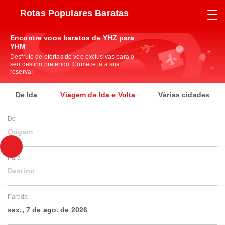
Rotas Populares Baratas
Encontre voos baratos de YHZ para
YHM
Desfrute de ofertas de voo exclusivas para o
seu destino preferido. Comece já a sua
reserva!
De Ida
Viagem de Ida e Volta
Várias cidades
De
Origem
Para
Destino
Partida
sex., 7 de ago. de 2026