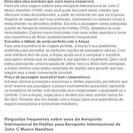
Descubra uma aventura que você nunca esquecerá
Parta em uma viagem notável para Aeroporto Internacional de John C
Munro Hamilton (YHM), onde você pode descobrir belas cidades que
oferecem vistas deslumbrantes, a partir do momento em que você pousa.
Imagine-se vagando por ruas animadas, saboreando os sabores locais e
mergulhando na atmosfera distinta. Escolha a passagem aérea adequada
a partir de Aeroporto Internacional de Halifax (YHZ), adaptada às suas
necessidades. Explore novos horizontes com seus entes queridos e torne
sua experiência de férias verdadeiramente inesquecível.
Encontre o bilhete de avião perfeito com a Airpaz
Para uma experiência de viagem perfeita, a Airpaz é sua plataforma
preferida para encontrar as melhores opções de passagens aéreas. Com
uma interface fácil de usar, a Airpaz ajuda você a comparar e escolher
passagens aéreas que se adaptam à sua agenda e orçamento. Quer você
esteja planejando uma escapada de última hora ou férias bem pensadas,
a Airpaz oferece uma ampla variedade de opções para garantir que sua
viagem seja a mais conveniente possível.
Preço de passagem acessível sem compromisso
A Airpaz oferece promoções exclusivas e ofertas especiais, permitindo que
você reserve sua passagem a preços incrivelmente acessíveis. Aproveite
os benefícios de tarifas com desconto sem comprometer a qualidade ou o
conforto. Com a Airpaz, viajar para o destino dos seus sonhos nunca foi
tão fácil. Reserve seu voo barato com a Airpaz para uma experiência de
viagem excepcional e economias imbatíveis.
Perguntas frequentes sobre voos de Aeroporto
Internacional de Halifax para Aeroporto Internacional de
John C Munro Hamilton