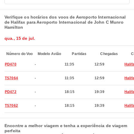
Verifique os horários dos voos de Aeroporto Internacional
de Halifax para Aeroporto Internacional de John C Munro
Hamilton
qua., 15 de jul.
Número do Voo
Modelo Avião
Partidas
Chegadas
C
PD470
-
11:35
12:59
Halif
TS7064
-
11:35
12:59
Halif
PD472
-
18:15
19:39
Halif
TS7062
-
18:15
19:39
Halif
Encontre a melhor viagem e tenha a experiência de viagem
perfeita