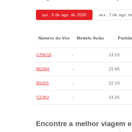
qui., 6 de ago. de 2026
sex., 7 de ago. 
Número do Voo
Modelo Avião
Partid
CZ5016
-
13:15
BG366
-
21:45
BS325
-
22:10
CZ392
-
23:25
Encontre a melhor viagem e 