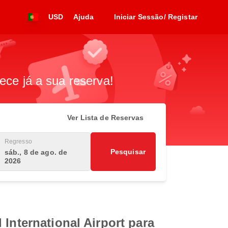
USD
Ajuda
Iniciar Sessão/ Registar
ece já a sua reserva!
Ver Lista de Reservas
Regresso
Pesquisar
sáb., 8 de ago. de
2026
International Airport para