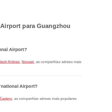
l Airport para Guangzhou
nal Airport?
esh Airlines
,
Novoair
, as companhias aéreas mais
national Airport?
Eastern
, as companhias aéreas mais populares