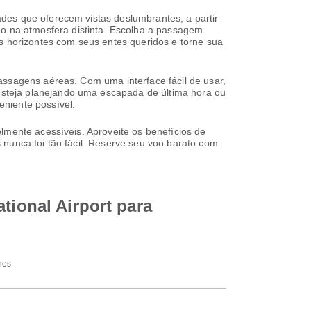
des que oferecem vistas deslumbrantes, a partir
 na atmosfera distinta. Escolha a passagem
os horizontes com seus entes queridos e torne sua
assagens aéreas. Com uma interface fácil de usar,
steja planejando uma escapada de última hora ou
niente possível.
lmente acessíveis. Aproveite os benefícios de
 nunca foi tão fácil. Reserve seu voo barato com
tional Airport para
nes