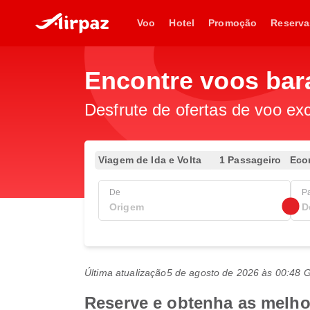
Voo
Hotel
Promoção
Reserva
Encontre voos bar
Desfrute de ofertas de voo exc
Viagem de Ida e Volta
1 Passageiro
Eco
De
P
Última atualização
5 de agosto de 2026 às 00:48
Reserve e obtenha as melhor