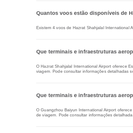
Quantos voos estão disponíveis de Ha
Existem 4 voos de Hazrat Shahjalal International 
Que terminais e infraestruturas aerop
O Hazrat Shahjalal International Airport oferece Estacionamentos, Restauração, Quarto do berçário e muitas outras comodidades para melhorar a sua experiência de
viagem. Pode consultar informações detalhadas s
Que terminais e infraestruturas aero
O Guangzhou Baiyun International Airport oferece Área para fumantes, Loja Duty Free, Cadeira de rodas e muitas outras comodidades para melhorar a sua experiência
de viagem. Pode consultar informações detalhadas