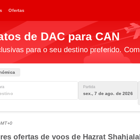
s
Ofertas
atos de DAC para CAN
lusivas para o seu destino preferido. Com
nómica
ara
Partida
sex., 7 de ago. de 2026
 GMT+0
es ofertas de voos de Hazrat Shahjalal 