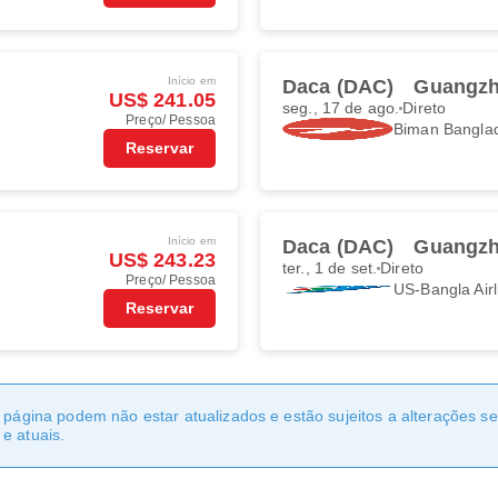
Início em
Daca (DAC)
Guangzh
US$ 241.05
seg., 17 de ago.
Direto
Preço/ Pessoa
Biman Banglad
Reservar
Início em
Daca (DAC)
Guangzh
US$ 243.23
ter., 1 de set.
Direto
Preço/ Pessoa
US-Bangla Airl
Reservar
a página podem não estar atualizados e estão sujeitos a alterações 
e atuais.