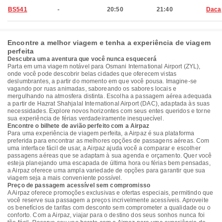
BS541
-
20:50
21:40
Daca
Encontre a melhor viagem e tenha a experiência de viagem
perfeita
Descubra uma aventura que você nunca esquecerá
Parta em uma viagem notável para Osmani International Airport (ZYL),
onde você pode descobrir belas cidades que oferecem vistas
deslumbrantes, a partir do momento em que você pousa. Imagine-se
vagando por ruas animadas, saboreando os sabores locais e
mergulhando na atmosfera distinta. Escolha a passagem aérea adequada
a partir de Hazrat Shahjalal International Airport (DAC), adaptada às suas
necessidades. Explore novos horizontes com seus entes queridos e torne
sua experiência de férias verdadeiramente inesquecível.
Encontre o bilhete de avião perfeito com a Airpaz
Para uma experiência de viagem perfeita, a Airpaz é sua plataforma
preferida para encontrar as melhores opções de passagens aéreas. Com
uma interface fácil de usar, a Airpaz ajuda você a comparar e escolher
passagens aéreas que se adaptam à sua agenda e orçamento. Quer você
esteja planejando uma escapada de última hora ou férias bem pensadas,
a Airpaz oferece uma ampla variedade de opções para garantir que sua
viagem seja a mais conveniente possível.
Preço de passagem acessível sem compromisso
A Airpaz oferece promoções exclusivas e ofertas especiais, permitindo que
você reserve sua passagem a preços incrivelmente acessíveis. Aproveite
os benefícios de tarifas com desconto sem comprometer a qualidade ou o
conforto. Com a Airpaz, viajar para o destino dos seus sonhos nunca foi