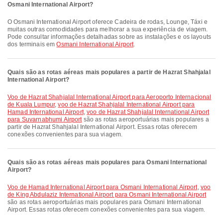
Osmani International Airport?
O Osmani International Airport oferece Cadeira de rodas, Lounge, Táxi e
muitas outras comodidades para melhorar a sua experiência de viagem.
Pode consultar informações detalhadas sobre as instalações e os layouts
dos terminais em
Osmani International Airport
.
Quais são as rotas aéreas mais populares a partir de Hazrat Shahjalal
International Airport?
voo de Hazrat Shahjalal International Airport para Aeroporto Internacional
de Kuala Lumpur
,
voo de Hazrat Shahjalal International Airport para
Hamad International Airport
,
voo de Hazrat Shahjalal International Airport
para Suvarnabhumi Airport
são as rotas aeroportuárias mais populares a
partir de Hazrat Shahjalal International Airport. Essas rotas oferecem
conexões convenientes para sua viagem.
Quais são as rotas aéreas mais populares para Osmani International
Airport?
voo de Hamad International Airport para Osmani International Airport
,
voo
de King Abdulaziz International Airport para Osmani International Airport
são as rotas aeroportuárias mais populares para Osmani International
Airport. Essas rotas oferecem conexões convenientes para sua viagem.