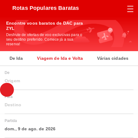
Rotas Populares Baratas
Encontre voos baratos de DAC para
ZYL
Desfrute de ofertas de voo exclusivas para o
seu destino preferido. Comece já a sua
reserva!
De Ida
Viagem de Ida e Volta
Várias cidades
De
Origem
Para
Destino
Partida
dom., 9 de ago. de 2026