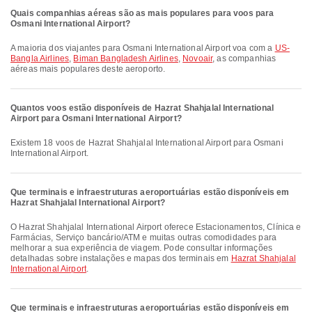
Quais companhias aéreas são as mais populares para voos para
Osmani International Airport?
A maioria dos viajantes para Osmani International Airport voa com a
US-
Bangla Airlines
,
Biman Bangladesh Airlines
,
Novoair
, as companhias
aéreas mais populares deste aeroporto.
Quantos voos estão disponíveis de Hazrat Shahjalal International
Airport para Osmani International Airport?
Existem 18 voos de Hazrat Shahjalal International Airport para Osmani
International Airport.
Que terminais e infraestruturas aeroportuárias estão disponíveis em
Hazrat Shahjalal International Airport?
O Hazrat Shahjalal International Airport oferece Estacionamentos, Clínica e
Farmácias, Serviço bancário/ATM e muitas outras comodidades para
melhorar a sua experiência de viagem. Pode consultar informações
detalhadas sobre instalações e mapas dos terminais em
Hazrat Shahjalal
International Airport
.
Que terminais e infraestruturas aeroportuárias estão disponíveis em