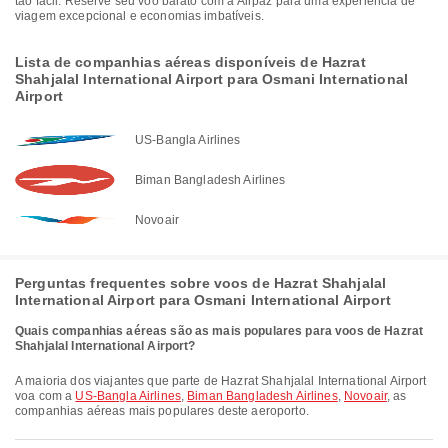
tão fácil. Reserve seu voo barato com a Airpaz para uma experiência de
viagem excepcional e economias imbatíveis.
Lista de companhias aéreas disponíveis de Hazrat
Shahjalal International Airport para Osmani International
Airport
US-Bangla Airlines
Biman Bangladesh Airlines
Novoair
Perguntas frequentes sobre voos de Hazrat Shahjalal
International Airport para Osmani International Airport
Quais companhias aéreas são as mais populares para voos de Hazrat
Shahjalal International Airport?
A maioria dos viajantes que parte de Hazrat Shahjalal International Airport
voa com a
US-Bangla Airlines
,
Biman Bangladesh Airlines
,
Novoair
, as
companhias aéreas mais populares deste aeroporto.