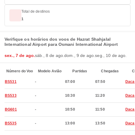
Total de destinos
1
Verifique os horários dos voos de Hazrat Shahjalal
International Airport para Osmani International Airport
sex., 7 de ago.
sáb., 8 de ago.
dom., 9 de ago.
seg., 10 de ago.
Número do Voo
Modelo Avião
Partidas
Chegadas
C
BS531
-
07:00
07:50
Daca
BS533
-
10:30
11:20
Daca
BG601
-
10:50
11:50
Daca
BS535
-
13:00
13:50
Daca