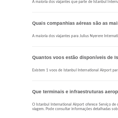
A maioria dos viajantes que parte de Istanbul Inte
Quais companhias aéreas são as mais 
A maioria dos viajantes para Julius Nyerere Interna
Quantos voos estão disponíveis de Ist
Existem 1 voos de Istanbul International Airport par
Que terminais e infraestruturas aerop
O Istanbul International Airport oferece Serviço de câmbio de moeda, Sala de Oração, Cadeira de rodas e muitas outras comodidades para melhorar a sua experiência de
viagem. Pode consultar informações detalhadas sob