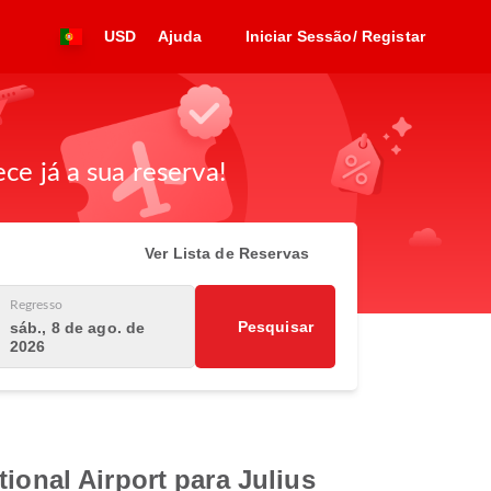
USD
Ajuda
Iniciar Sessão/ Registar
ce já a sua reserva!
Ver Lista de Reservas
Regresso
Pesquisar
sáb., 8 de ago. de
2026
ional Airport para Julius