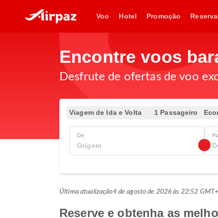
Voo
Hotel
Promoção
Reserva
Encontre voos bar
Desfrute de ofertas de voo exc
Viagem de Ida e Volta
1 Passageiro
Eco
De
Pa
Última atualização
4 de agosto de 2026 às 22:52 GMT
Reserve e obtenha as melhor