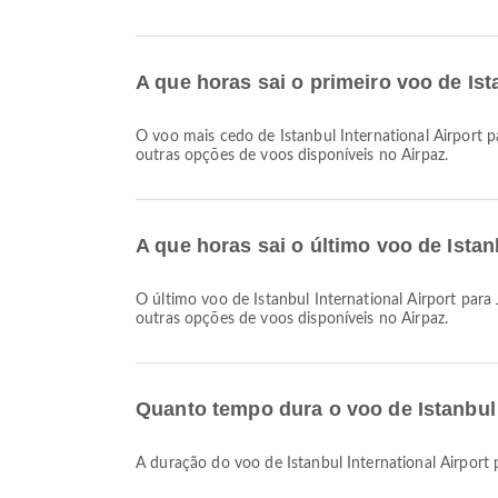
A que horas sai o primeiro voo de Ist
O voo mais cedo de Istanbul International Airport para Julius Nyerere International Airport com a Turkish Airlines parte às 18:50. Você pode conferir este horário e comparar
outras opções de voos disponíveis no Airpaz.
A que horas sai o último voo de Istan
O último voo de Istanbul International Airport para Julius Nyerere International Airport com a Turkish Airlines parte às 18:50. Você pode conferir este horário e comparar
outras opções de voos disponíveis no Airpaz.
Quanto tempo dura o voo de Istanbul I
A duração do voo de Istanbul International Airpor