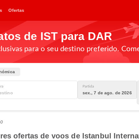
s
Ofertas
atos de IST para DAR
lusivas para o seu destino preferido. Come
nómica
ra
Partida
sex., 7 de ago. de 2026
+0
es ofertas de voos de Istanbul Internat