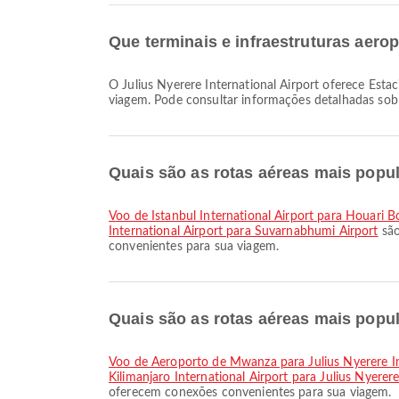
Que terminais e infraestruturas aerop
O Julius Nyerere International Airport oferece Estacionamentos, Autocarro de transporte, Área de espera e muitas outras comodidades para melhorar a sua experiência de
viagem. Pode consultar informações detalhadas sobr
Quais são as rotas aéreas mais popula
voo de Istanbul International Airport para Houari 
International Airport para Suvarnabhumi Airport
são
convenientes para sua viagem.
Quais são as rotas aéreas mais popula
voo de Aeroporto de Mwanza para Julius Nyerere In
Kilimanjaro International Airport para Julius Nyerere
oferecem conexões convenientes para sua viagem.