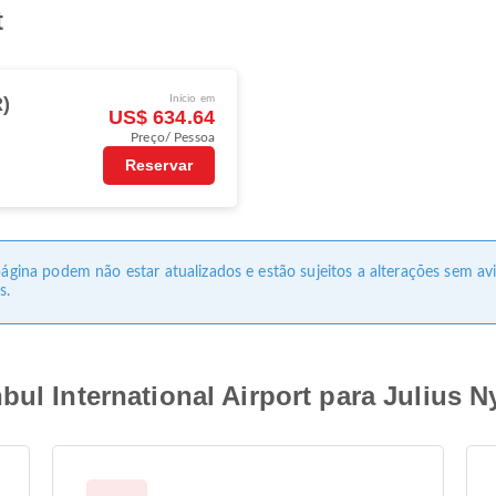
t
R)
Início em
US$ 634.64
Preço/ Pessoa
Reservar
 página podem não estar atualizados e estão sujeitos a alterações sem a
s.
ul International Airport para Julius Ny